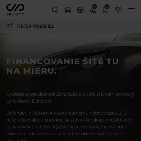
0
0
FILTER VOZIDIEL
FINANCOVANIE ŠITÉ TU
NA MIERU.
Uvoľnite svoju dobrodružnú dušu a príďte si k nám pre nový
Land Rover Defender.
Defender je kľúčom k bezstarostnému dobrodružstvu. S
našou špeciálnou ponukou sa stáva ešte dostupnejším ako
kedykoľvek predtým.
Využite našu mimoriadne výhodnú
ponuku a posaďte sa za volant legendárneho Defendera
ešte dnes!