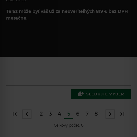
Teraz môže byť váš už za neuveriteľných 819 € bez DPH
mesačne.
ZÍSKAJTE
PREHĽAD O
PONUKE
VOZIDIEL.
SLEDUJTE VÝBER
VYBERTE SI VAŠE
2
3
4
5
6
7
8
VOZIDLO SNOV
Celkový počet:
0
Značka