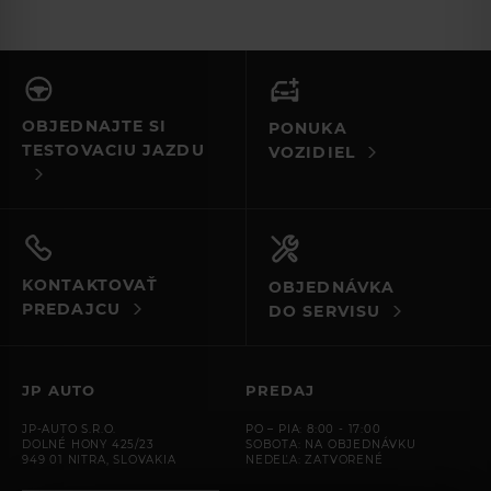
Model
Range Rover Evoque
Golf
Range Rover Velar
Range Rover Sport
Range Rover
Defender
Discovery Sport
Discovery
E-Pace
F-Pace
Sportage
C trieda
XC60
Palivo
Rok
OBJEDNAJTE SI
PONUKA
TESTOVACIU JAZDU
VOZIDIEL
POKRAČOVAŤ
KONTAKTOVAŤ
OBJEDNÁVKA
PREDAJCU
DO SERVISU
JP AUTO
PREDAJ
JP-AUTO S.R.O.
PO – PIA: 8:00 - 17:00
DOLNÉ HONY 425/23
SOBOTA: NA OBJEDNÁVKU
949 01 NITRA, SLOVAKIA
NEDEĽA: ZATVORENÉ