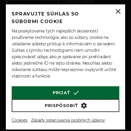
+421 904 743 617
ZOBRAZIŤ NA
PREDAJ@JPAUTO.SK
MAPE
SPRAVUJTE SÚHLAS SO
SÚBORMI COOKIE
SERVIS
SLEDUJTE NÁS
Na poskytovanie tých najlepších skúseností
PO – PIA: 8:00 - 17:00
používame technológie, ako sú súbory cookie na
INSTAGRAM
SOBOTA: ZATVORENÉ
ukladanie a/alebo prístup k informáciám o zariadení.
NEDEĽA: ZATVORENÉ
FACEBOOK
Súhlas s týmito technológiami nám umožní
LINKEDIN
+421 904 743 617
spracovávať údaje, ako je správanie pri prehliadaní
SERVIS@JPAUTO.SK
YOUTUBE
alebo jedinečné ID na tejto stránke. Nesúhlas alebo
odvolanie súhlasu môže nepriaznivo ovplyvniť určité
vlastnosti a funkcie.
PRIJAŤ
Cookies
Marketingové podmienky
Zásady spracúvania osobných údajov
PRISPÔSOBIŤ
Reklamačné a záručné podmienky
Všeobecné obchodné podmienky
Cookies
Zásady spracúvania osobných údajov
© 2026 JP-AUTO s.r.o. All Rights Reserved.