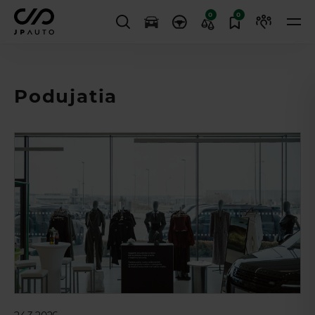
0
0
Podujatia