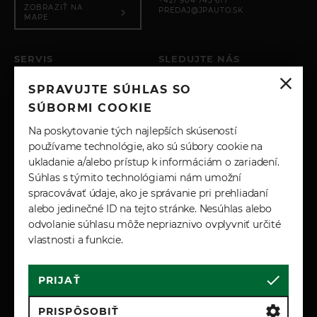
+421 904 743 617
ZOBRAZIŤ NA
PREDAJ@JPAUTO.SK
MAPE
SERVIS
SLEDUJTE NÁS
PO – PIA: 8:00 - 17:00
SPRAVUJTE SÚHLAS SO
SOBOTA: ZATVORENÉ
INSTAGRAM
NEDEĽA: ZATVORENÉ
SÚBORMI COOKIE
+421 904 743 617
FACEBOOK
Na poskytovanie tých najlepších skúseností
SERVIS@JPAUTO.SK
používame technológie, ako sú súbory cookie na
ukladanie a/alebo prístup k informáciám o zariadení.
LINKEDIN
Súhlas s týmito technológiami nám umožní
spracovávať údaje, ako je správanie pri prehliadaní
YOUTUBE
alebo jedinečné ID na tejto stránke. Nesúhlas alebo
odvolanie súhlasu môže nepriaznivo ovplyvniť určité
vlastnosti a funkcie.
PRIJAŤ
Cookies
Marketingové podmienky
Zásady spracúvania osobných údajov
PRISPÔSOBIŤ