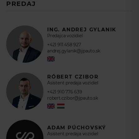
PREDAJ
ING. ANDREJ GYLANIK
Predajca vozidiel
+421 911 458 927
andrej.gylanik@jpauto.sk
RÓBERT CZIBOR
Asistent predaja vozidiel
+421 910 776 639
robert.czibor@jpauto.sk
ADAM PÚCHOVSKÝ
Asistent predaja vozidiel