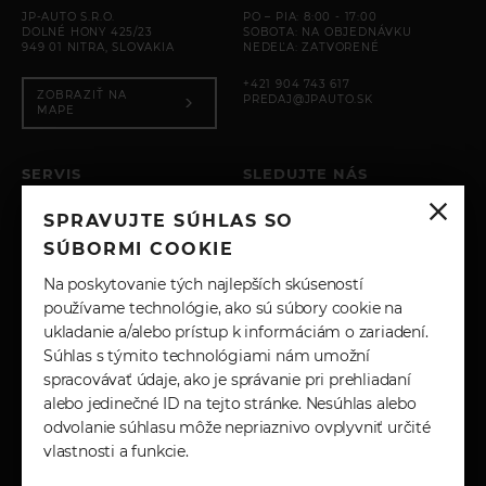
JP-AUTO S.R.O.
PO – PIA: 8:00 - 17:00
DOLNÉ HONY 425/23
SOBOTA: NA OBJEDNÁVKU
949 01 NITRA, SLOVAKIA
NEDEĽA: ZATVORENÉ
+421 904 743 617
ZOBRAZIŤ NA
PREDAJ@JPAUTO.SK
MAPE
SERVIS
SLEDUJTE NÁS
PO – PIA: 8:00 - 17:00
SPRAVUJTE SÚHLAS SO
SOBOTA: ZATVORENÉ
INSTAGRAM
NEDEĽA: ZATVORENÉ
SÚBORMI COOKIE
+421 904 743 617
FACEBOOK
Na poskytovanie tých najlepších skúseností
SERVIS@JPAUTO.SK
používame technológie, ako sú súbory cookie na
ukladanie a/alebo prístup k informáciám o zariadení.
LINKEDIN
Súhlas s týmito technológiami nám umožní
spracovávať údaje, ako je správanie pri prehliadaní
YOUTUBE
alebo jedinečné ID na tejto stránke. Nesúhlas alebo
odvolanie súhlasu môže nepriaznivo ovplyvniť určité
vlastnosti a funkcie.