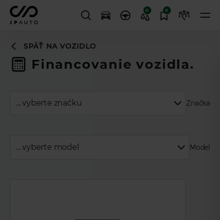
0
0
SPÄŤ NA VOZIDLO
Financovanie vozidla.
Značka
Model