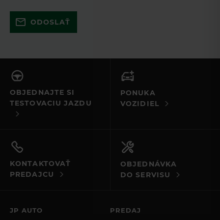
Skúste to znova a uistite sa, že ste
ODOSLAŤ
vyplnili všetky povinné polia. Ak to
nefunguje, kontaktujte nás e-mailom
alebo telefonicky.
OBJEDNAJTE SI
PONUKA
TESTOVACIU JAZDU
VOZIDIEL
KONTAKTOVAŤ
OBJEDNÁVKA
PREDAJCU
DO SERVISU
JP AUTO
PREDAJ