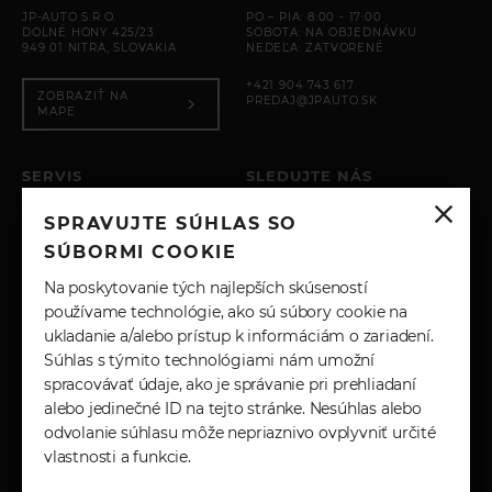
JP-AUTO S.R.O.
PO – PIA: 8:00 - 17:00
DOLNÉ HONY 425/23
SOBOTA: NA OBJEDNÁVKU
949 01 NITRA, SLOVAKIA
NEDEĽA: ZATVORENÉ
+421 904 743 617
ZOBRAZIŤ NA
PREDAJ@JPAUTO.SK
MAPE
SERVIS
SLEDUJTE NÁS
PO – PIA: 8:00 - 17:00
SPRAVUJTE SÚHLAS SO
SOBOTA: ZATVORENÉ
INSTAGRAM
NEDEĽA: ZATVORENÉ
SÚBORMI COOKIE
+421 904 743 617
FACEBOOK
Na poskytovanie tých najlepších skúseností
SERVIS@JPAUTO.SK
používame technológie, ako sú súbory cookie na
ukladanie a/alebo prístup k informáciám o zariadení.
LINKEDIN
Súhlas s týmito technológiami nám umožní
spracovávať údaje, ako je správanie pri prehliadaní
YOUTUBE
alebo jedinečné ID na tejto stránke. Nesúhlas alebo
odvolanie súhlasu môže nepriaznivo ovplyvniť určité
vlastnosti a funkcie.