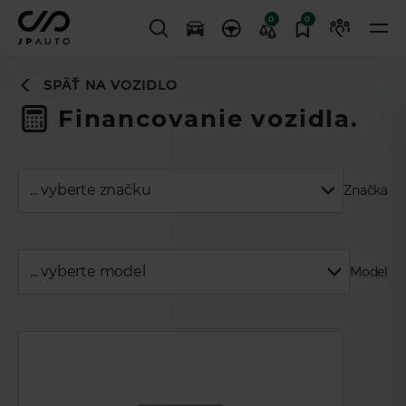
0
0
SPÄŤ NA VOZIDLO
Financovanie vozidla.
Značka
Model