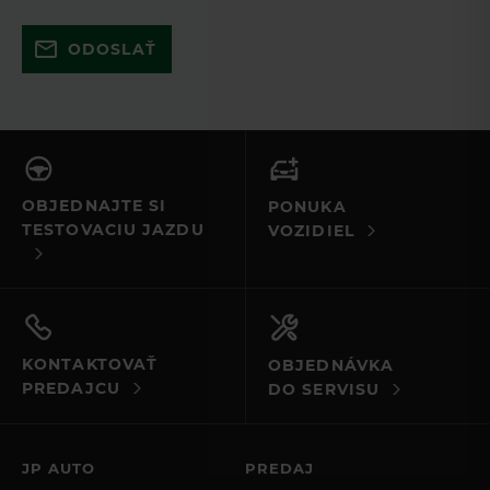
Skúste to znova a uistite sa, že ste
ODOSLAŤ
vyplnili všetky povinné polia. Ak to
nefunguje, kontaktujte nás e-mailom
alebo telefonicky.
OBJEDNAJTE SI
PONUKA
TESTOVACIU JAZDU
VOZIDIEL
KONTAKTOVAŤ
OBJEDNÁVKA
PREDAJCU
DO SERVISU
JP AUTO
PREDAJ