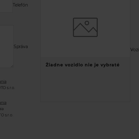
Telefón
Správa
Voz
Žiadne vozidlo nie je vybraté
ania
TO s.r.o.
ania
ia
 s.r.o.