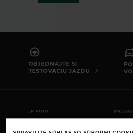
nefunguje, kontaktujte nás e-mail
alebo telefonicky.
OBJEDNAJTE SI
PO
TESTOVACIU JAZDU
VO
JP AUTO
PREDAJ
JP-AUTO S.R.O.
PO – PIA:
DOLNÉ HONY 425/23
SOBOTA:
SPRAVUJTE SÚHLAS SO SÚBORMI COOKI