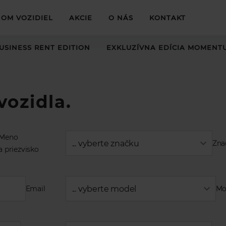
OM VOZIDIEL
AKCIE
O NÁS
KONTAKT
USINESS RENT EDITION
EXKLUZÍVNA EDÍCIA MOMENT
vozidla.
Meno
... vyberte značku
Zna
a priezvisko
Email
... vyberte model
Mo