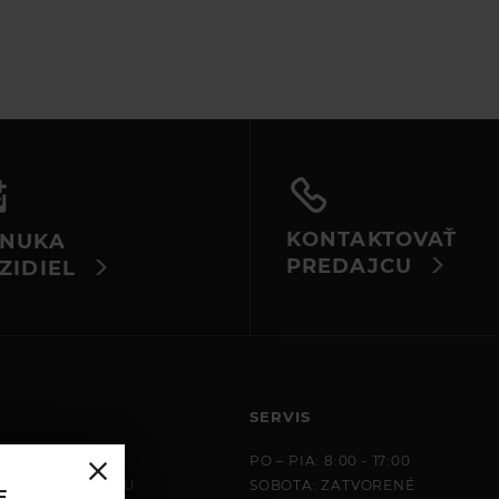
om
KONTAKTOVAŤ
NUKA
PREDAJCU
ZIDIEL
SERVIS
 8:00 - 17:00
PO – PIA: 8:00 - 17:00
 NA OBJEDNÁVKU
SOBOTA: ZATVORENÉ
E