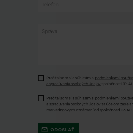
Prečítal som si a súhlasím s
podmienkami použív
a spracúvania osobných údajov
spoločnosti JP-AU
Prečítal som si a súhlasím s
podmienkami použív
a spracúvania osobných údajov
za účelom zasielan
marketingových oznámení od spoločnosti JP-AUTO
Skúste to znova a uistite sa, že ste
ODOSLAŤ
vyplnili všetky povinné polia. Ak to