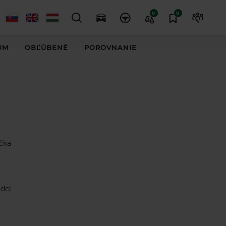
0
0
UM
OBĽÚBENÉ
POROVNANIE
čka
del