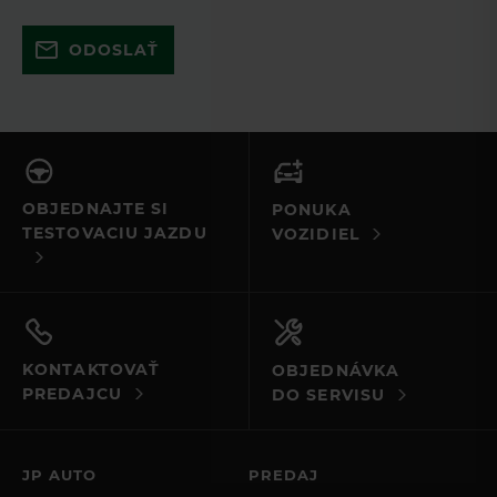
Skúste to znova a uistite sa, že ste
ODOSLAŤ
vyplnili všetky povinné polia. Ak to
nefunguje, kontaktujte nás e-mailom
alebo telefonicky.
OBJEDNAJTE SI
PONUKA
TESTOVACIU JAZDU
VOZIDIEL
KONTAKTOVAŤ
OBJEDNÁVKA
PREDAJCU
DO SERVISU
JP AUTO
PREDAJ