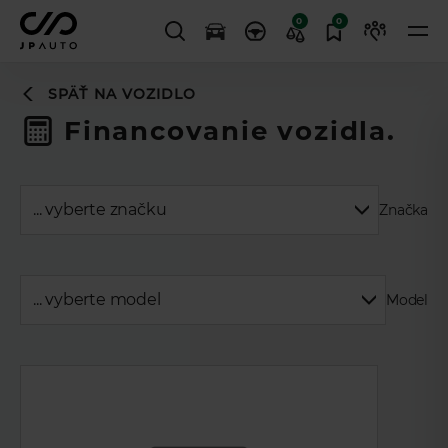
0
0
SPÄŤ NA VOZIDLO
Financovanie vozidla.
Značka
Model