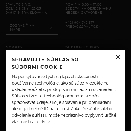
JP-AUTO S.R.O.
PO – PIA: 8:00 - 17:00
DOLNÉ HONY 425/23
SOBOTA: NA OBJEDNÁVKU
949 01 NITRA, SLOVAKIA
NEDEĽA: ZATVORENÉ
+421 904 743 617
ZOBRAZIŤ NA
PREDAJ@JPAUTO.SK
MAPE
SERVIS
SLEDUJTE NÁS
PO – PIA: 8:00 - 17:00
SPRAVUJTE SÚHLAS SO
SOBOTA: ZATVORENÉ
INSTAGRAM
NEDEĽA: ZATVORENÉ
SÚBORMI COOKIE
+421 904 743 617
FACEBOOK
Na poskytovanie tých najlepších skúseností
SERVIS@JPAUTO.SK
používame technológie, ako sú súbory cookie na
ukladanie a/alebo prístup k informáciám o zariadení.
LINKEDIN
Súhlas s týmito technológiami nám umožní
spracovávať údaje, ako je správanie pri prehliadaní
YOUTUBE
alebo jedinečné ID na tejto stránke. Nesúhlas alebo
odvolanie súhlasu môže nepriaznivo ovplyvniť určité
vlastnosti a funkcie.