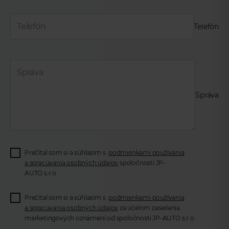
Telefón
Správa
Prečítal som si a súhlasím s
podmienkami používania
a spracúvania osobných údajov
spoločnosti JP-
AUTO s.r.o.
Prečítal som si a súhlasím s
podmienkami používania
a spracúvania osobných údajov
za účelom zasielania
marketingových oznámení od spoločnosti JP-AUTO s.r.o.