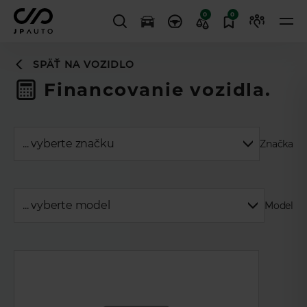
0
0
SPÄŤ NA VOZIDLO
Financovanie vozidla.
Značka
Model