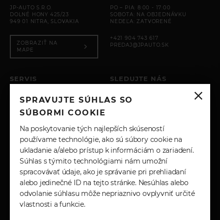
JP-AUTO S.R.O.
PO – PIA: 8:00 - 17:00
DOLNÉ HONY 425/23
SOBOTA: NA OBJEDNÁVKU
949 01 NITRA, SLOVAKIA
NEDEĽA: ZATVORENÉ
+421 904 743 617
ZOBRAZIŤ NA
PREDAJ@JPAUTO.SK
MAPE
SERVIS
SLEDUJTE NÁS
PO – PIA: 8:00 - 17:00
SPRAVUJTE SÚHLAS SO
SOBOTA: ZATVORENÉ
INSTAGRAM
NEDEĽA: ZATVORENÉ
SÚBORMI COOKIE
+421 904 743 617
FACEBOOK
Na poskytovanie tých najlepších skúseností
SERVIS@JPAUTO.SK
používame technológie, ako sú súbory cookie na
ukladanie a/alebo prístup k informáciám o zariadení.
LINKEDIN
Súhlas s týmito technológiami nám umožní
spracovávať údaje, ako je správanie pri prehliadaní
YOUTUBE
alebo jedinečné ID na tejto stránke. Nesúhlas alebo
odvolanie súhlasu môže nepriaznivo ovplyvniť určité
vlastnosti a funkcie.