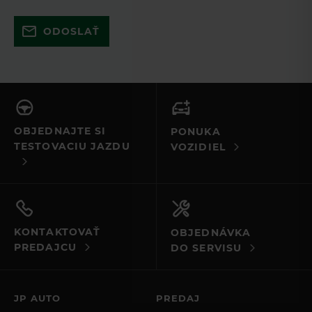
Skúste to znova a uistite sa, že ste
ODOSLAŤ
vyplnili všetky povinné polia. Ak to
nefunguje, kontaktujte nás e-mailom
alebo telefonicky.
OBJEDNAJTE SI
PONUKA
TESTOVACIU JAZDU
VOZIDIEL
KONTAKTOVAŤ
OBJEDNÁVKA
PREDAJCU
DO SERVISU
JP AUTO
PREDAJ