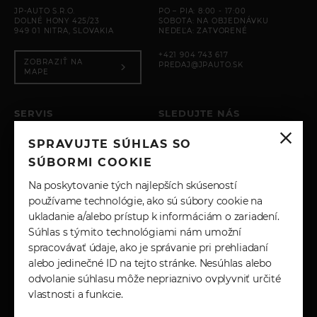
JP-AUTO S.R.O.
PO – PIA: 8:00 - 17:00
DOLNÉ HONY 425/23
SOBOTA: NA OBJEDNÁVKU
949 01 NITRA, SLOVAKIA
NEDEĽA: ZATVORENÉ
+421 904 743 617
ZOBRAZIŤ NA
PREDAJ@JPAUTO.SK
MAPE
SERVIS
SLEDUJTE NÁS
PO – PIA: 8:00 - 17:00
SPRAVUJTE SÚHLAS SO
SOBOTA: ZATVORENÉ
INSTAGRAM
NEDEĽA: ZATVORENÉ
SÚBORMI COOKIE
+421 904 743 617
FACEBOOK
Na poskytovanie tých najlepších skúseností
SERVIS@JPAUTO.SK
používame technológie, ako sú súbory cookie na
ukladanie a/alebo prístup k informáciám o zariadení.
LINKEDIN
Súhlas s týmito technológiami nám umožní
spracovávať údaje, ako je správanie pri prehliadaní
YOUTUBE
alebo jedinečné ID na tejto stránke. Nesúhlas alebo
odvolanie súhlasu môže nepriaznivo ovplyvniť určité
vlastnosti a funkcie.