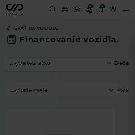
0
0
SPÄŤ NA VOZIDLO
Financovanie vozidla.
Značka
Model