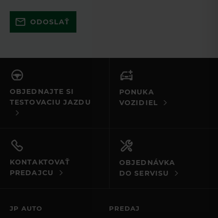
Skúste to znova a uistite sa, že ste
ODOSLAŤ
vyplnili všetky povinné polia. Ak to
nefunguje, kontaktujte nás e-mailom
alebo telefonicky.
OBJEDNAJTE SI
PONUKA
TESTOVACIU JAZDU
VOZIDIEL
KONTAKTOVAŤ
OBJEDNÁVKA
PREDAJCU
DO SERVISU
JP AUTO
PREDAJ