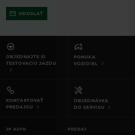
Skúste to znova a uistite sa, že ste
ODOSLAŤ
vyplnili všetky povinné polia. Ak to
nefunguje, kontaktujte nás e-mailom
alebo telefonicky.
OBJEDNAJTE SI
PONUKA
TESTOVACIU JAZDU
VOZIDIEL
KONTAKTOVAŤ
OBJEDNÁVKA
PREDAJCU
DO SERVISU
JP AUTO
PREDAJ