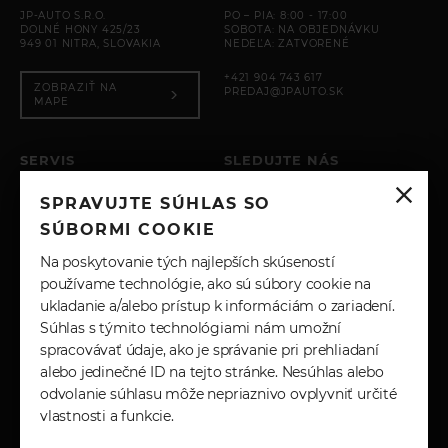
JP-AUTO S.R.O.
PO – PIA: 8:00 - 17:00
DOLNÉ HONY 425/23
SOBOTA: NA OBJEDNÁVKU
949 01 NITRA, SLOVAKIA
NEDEĽA: ZATVORENÉ
+421 904 743 617
ZOBRAZIŤ NA
PREDAJ@JPAUTO.SK
MAPE
SERVIS
SLEDUJTE NÁS
PO – PIA: 8:00 - 17:00
SPRAVUJTE SÚHLAS SO
SOBOTA: ZATVORENÉ
INSTAGRAM
NEDEĽA: ZATVORENÉ
SÚBORMI COOKIE
+421 904 743 617
FACEBOOK
Na poskytovanie tých najlepších skúseností
SERVIS@JPAUTO.SK
používame technológie, ako sú súbory cookie na
ukladanie a/alebo prístup k informáciám o zariadení.
LINKEDIN
Súhlas s týmito technológiami nám umožní
spracovávať údaje, ako je správanie pri prehliadaní
YOUTUBE
alebo jedinečné ID na tejto stránke. Nesúhlas alebo
odvolanie súhlasu môže nepriaznivo ovplyvniť určité
vlastnosti a funkcie.