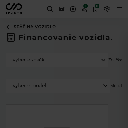
0
0
SPÄŤ NA VOZIDLO
Financovanie vozidla.
Značka
Model