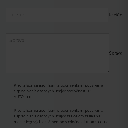
Telefón
Správa
Prečítal som si a súhlasím s
podmienkami používania
a spracúvania osobných údajov
spoločnosti JP-
AUTO s.r.o.
Prečítal som si a súhlasím s
podmienkami používania
a spracúvania osobných údajov
za účelom zasielania
marketingových oznámení od spoločnosti JP-AUTO s.r.o.