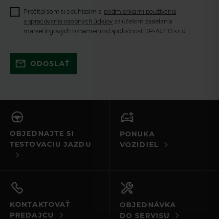
Prečítal som si a súhlasím s
podmienkami používania
a spracúvania osobných údajov
za účelom zasielania
marketingových oznámení od spoločnosti JP-AUTO s.r.o.
Skúste to znova a uistite sa, že ste
ODOSLAŤ
vyplnili všetky povinné polia. Ak to
nefunguje, kontaktujte nás e-mailom
alebo telefonicky.
OBJEDNAJTE SI
PONUKA
TESTOVACIU JAZDU
VOZIDIEL
KONTAKTOVAŤ
OBJEDNÁVKA
PREDAJCU
DO SERVISU