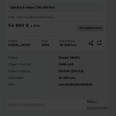
Záruka: 5 rokov / 150.000 km
VIN:
SALYA2BN2SA805525
54 990 €
s DPH
Prevádzka Nitra
Palivo:
Rok:
Kilometre:
DIESEL, MHEV
2024
36 000
km
Palivo :
Diesel, MHEV
Objem motora :
1998 cm3
Výkon motora :
150 kW (204 PS)
Kilometre :
36 000 km
VIN :
SALYA2BN2SA805525
Meno
a priezvisko