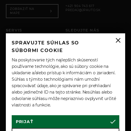
+421 904 743 617
ZOBRAZIŤ NA
PREDAJ@JPAUTO.SK
MAPE
SERVIS
SLEDUJTE NÁS
PO – PIA: 8:00 - 17:00
SPRAVUJTE SÚHLAS SO
SOBOTA: ZATVORENÉ
INSTAGRAM
NEDEĽA: ZATVORENÉ
SÚBORMI COOKIE
+421 904 743 617
FACEBOOK
Na poskytovanie tých najlepších skúseností
SERVIS@JPAUTO.SK
používame technológie, ako sú súbory cookie na
ukladanie a/alebo prístup k informáciám o zariadení.
LINKEDIN
Súhlas s týmito technológiami nám umožní
spracovávať údaje, ako je správanie pri prehliadaní
YOUTUBE
alebo jedinečné ID na tejto stránke. Nesúhlas alebo
odvolanie súhlasu môže nepriaznivo ovplyvniť určité
vlastnosti a funkcie.
PRIJAŤ
Cookies
Marketingové podmienky
Zásady spracúvania osobných údajov