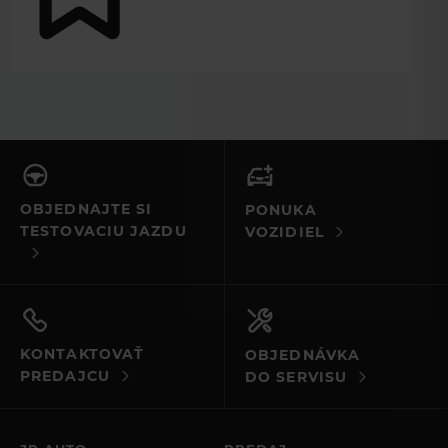
ZÍSKAJTE
PREHĽAD O
PONUKE
VOZIDIEL.
OBJEDNAJTE SI
PONUKA
TESTOVACIU JAZDU
VOZIDIEL
VYBERTE SI VAŠE
VOZIDLO SNOV
Model
Palivo
KONTAKTOVAŤ
OBJEDNÁVKA
Rok
PREDAJCU
DO SERVISU