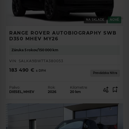
NA SKLADE
NOVÉ
RANGE ROVER AUTOBIOGRAPHY SWB
D350 MHEV MY26
Záruka 5 rokov/150 000 km
VIN:
SALKA9BW7TA380053
183 490 €
s DPH
Prevádzka Nitra
Palivo:
Rok:
Kilometre:
DIESEL, MHEV
2026
20
km