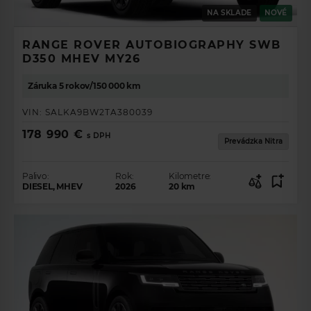
NA SKLADE
NOVÉ
RANGE ROVER AUTOBIOGRAPHY SWB
D350 MHEV MY26
Záruka 5 rokov/150 000 km
VIN:
SALKA9BW2TA380039
178 990 €
s DPH
Prevádzka Nitra
Palivo:
Rok:
Kilometre:
DIESEL, MHEV
2026
20
km