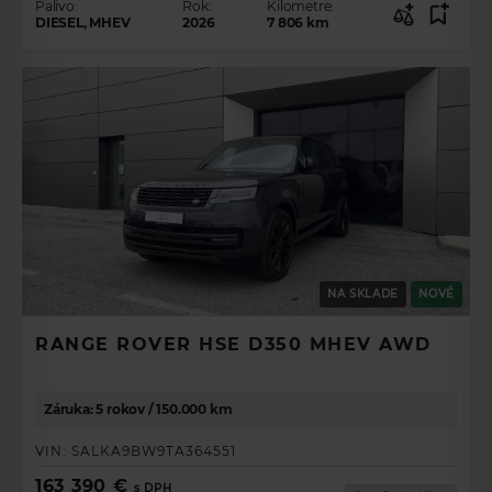
Palivo:
Rok:
Kilometre:
DIESEL, MHEV
2026
7 806
km
NA SKLADE
NOVÉ
RANGE ROVER HSE D350 MHEV AWD
Záruka: 5 rokov / 150.000 km
VIN:
SALKA9BW9TA364551
163 390 €
s DPH