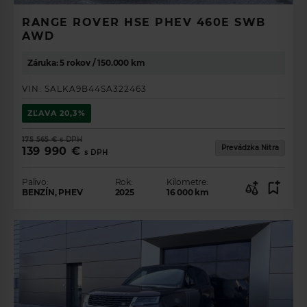
RANGE ROVER HSE PHEV 460E SWB
AWD
Záruka: 5 rokov / 150.000 km
VIN:
SALKA9B44SA322463
ZĽAVA
20,3%
175 565 €
s DPH
Prevádzka Nitra
139 990 €
s DPH
Palivo:
Rok:
Kilometre:
BENZÍN, PHEV
2025
16 000
km