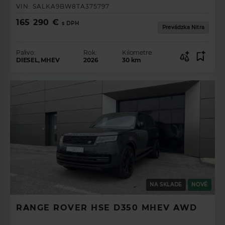
VIN:
SALKA9BW8TA375797
165 290 €
s DPH
Prevádzka Nitra
Palivo:
Rok:
Kilometre:
DIESEL, MHEV
2026
30
km
ZÍSKAJTE
PREHĽAD O
PONUKE
NA SKLADE
NOVÉ
VOZIDIEL.
RANGE ROVER HSE D350 MHEV AWD