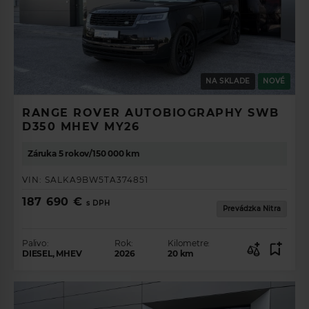
NA SKLADE
NOVÉ
RANGE ROVER AUTOBIOGRAPHY SWB
D350 MHEV MY26
Záruka 5 rokov/150 000 km
VIN:
SALKA9BW5TA374851
187 690 €
s DPH
Prevádzka Nitra
Palivo:
Rok:
Kilometre:
DIESEL, MHEV
2026
20
km