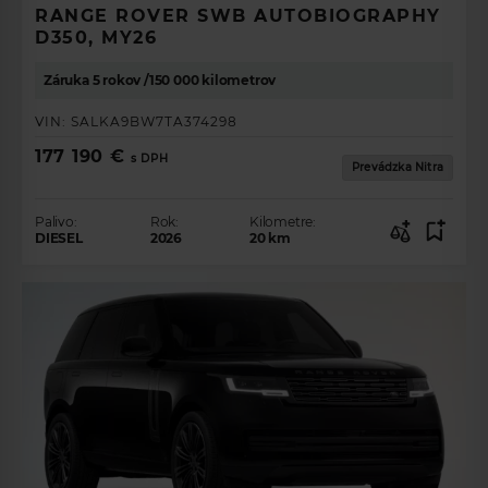
RANGE ROVER SWB AUTOBIOGRAPHY
D350, MY26
Záruka 5 rokov /150 000 kilometrov
VIN:
SALKA9BW7TA374298
177 190 €
s DPH
Prevádzka Nitra
Palivo:
Rok:
Kilometre:
DIESEL
2026
20
km