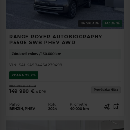
NA SKLADE
JAZDENÉ
RANGE ROVER AUTOBIOGRAPHY
P550E SWB PHEV AWD
Záruka: 5 rokov / 150.000 km
VIN:
SALKA9B44SA279498
ZĽAVA
25,2%
200 573 €
s DPH
Prevádzka Nitra
149 990 €
s DPH
Palivo:
Rok:
Kilometre:
BENZÍN, PHEV
2024
40 000
km