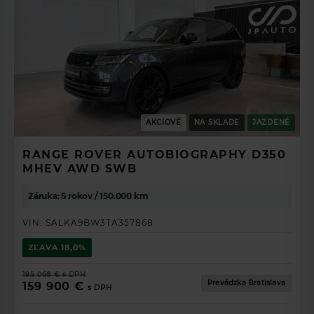
AKCIOVÉ
NA SKLADE
JAZDENÉ
RANGE ROVER AUTOBIOGRAPHY D350
MHEV AWD SWB
Záruka: 5 rokov / 150.000 km
VIN:
SALKA9BW3TA357868
ZĽAVA
18,0%
195 068 €
s DPH
Prevádzka Bratislava
159 900 €
s DPH