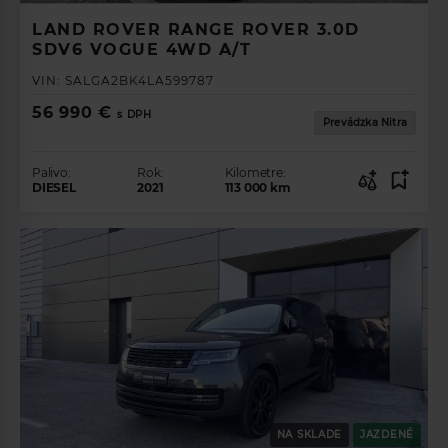
LAND ROVER RANGE ROVER 3.0D
SDV6 VOGUE 4WD A/T
VIN:
SALGA2BK4LA599787
56 990 €
s DPH
Prevádzka Nitra
Palivo:
Rok:
Kilometre:
DIESEL
2021
113 000
km
NA SKLADE
JAZDENÉ