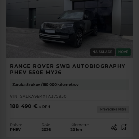
NA SKLADE
NOVÉ
RANGE ROVER SWB AUTOBIOGRAPHY
PHEV 550E MY26
Záruka 5 rokov /150 000 kilometrov
VIN:
SALKA9B4XTA375850
188 490 €
s DPH
Prevádzka Nitra
Palivo:
Rok:
Kilometre:
PHEV
2026
20
km