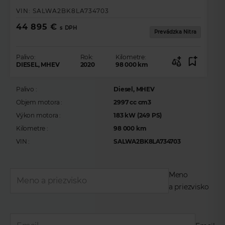
VIN:
SALWA2BK8LA734703
44 895 €
s DPH
Prevádzka Nitra
Palivo:
Rok:
Kilometre:
DIESEL, MHEV
2020
98 000
km
Palivo :
Diesel, MHEV
Objem motora :
2997 cc cm3
Výkon motora :
183 kW (249 PS)
Kilometre :
98 000 km
VIN :
SALWA2BK8LA734703
Meno
a priezvisko