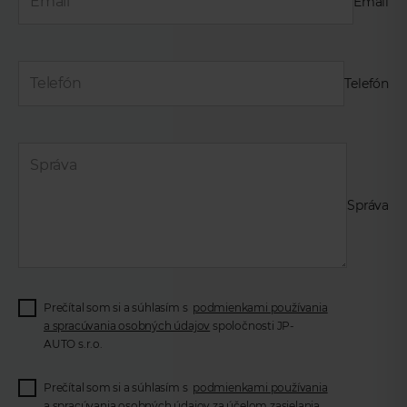
Email
Telefón
Správa
Prečítal som si a súhlasím s
podmienkami používania
a spracúvania osobných údajov
spoločnosti JP-
AUTO s.r.o.
Prečítal som si a súhlasím s
podmienkami používania
a spracúvania osobných údajov
za účelom zasielania