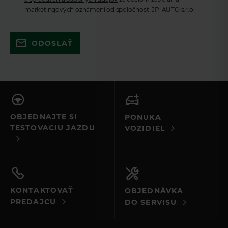
marketingových oznámení od spoločnosti JP-AUTO s.r.o.
Skúste to znova a uistite sa, že ste
ODOSLAŤ
vyplnili všetky povinné polia. Ak to
nefunguje, kontaktujte nás e-mailom
alebo telefonicky.
OBJEDNAJTE SI
PONUKA
TESTOVACIU JAZDU
VOZIDIEL
KONTAKTOVAŤ
OBJEDNÁVKA
PREDAJCU
DO SERVISU