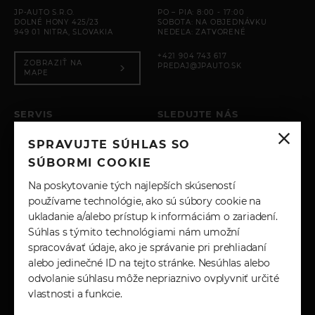
JP-AUTO S.R.O.
PO – PIA: 8:00 - 17:00
DOLNÉ HONY 425/23
SOBOTA: NA OBJEDNÁVKU
949 01 NITRA, SLOVAKIA
NEDEĽA: ZATVORENÉ
+421 904 743 617
ZOBRAZIŤ NA
PREDAJ@JPAUTO.SK
MAPE
SERVIS
SLEDUJTE NÁS
PO – PIA: 8:00 - 17:00
SPRAVUJTE SÚHLAS SO
SOBOTA: ZATVORENÉ
INSTAGRAM
NEDEĽA: ZATVORENÉ
SÚBORMI COOKIE
+421 904 743 617
FACEBOOK
Na poskytovanie tých najlepších skúseností
SERVIS@JPAUTO.SK
používame technológie, ako sú súbory cookie na
ukladanie a/alebo prístup k informáciám o zariadení.
LINKEDIN
Súhlas s týmito technológiami nám umožní
spracovávať údaje, ako je správanie pri prehliadaní
YOUTUBE
alebo jedinečné ID na tejto stránke. Nesúhlas alebo
odvolanie súhlasu môže nepriaznivo ovplyvniť určité
vlastnosti a funkcie.