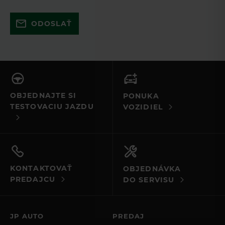
Skúste to znova a uistite sa, že ste
ODOSLAŤ
vyplnili všetky povinné polia. Ak to
nefunguje, kontaktujte nás e-mailom
alebo telefonicky.
OBJEDNAJTE SI
PONUKA
TESTOVACIU JAZDU
VOZIDIEL
KONTAKTOVAŤ
OBJEDNÁVKA
PREDAJCU
DO SERVISU
JP AUTO
PREDAJ