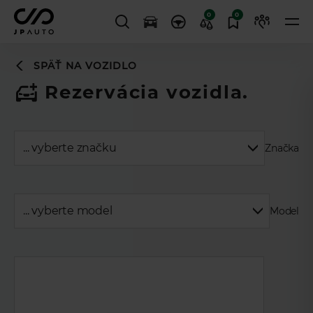
0
0
SPÄŤ NA VOZIDLO
Rezervácia vozidla.
Značka
Model