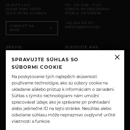
JP-AUTO S.R.O.
PO – PIA: 8:00 - 17:00
DOLNÉ HONY 425/23
SOBOTA: NA OBJEDNÁVKU
949 01 NITRA, SLOVAKIA
NEDEĽA: ZATVORENÉ
+421 904 743 617
ZOBRAZIŤ NA
PREDAJ@JPAUTO.SK
MAPE
SERVIS
SLEDUJTE NÁS
PO – PIA: 8:00 - 17:00
SPRAVUJTE SÚHLAS SO
SOBOTA: ZATVORENÉ
INSTAGRAM
NEDEĽA: ZATVORENÉ
SÚBORMI COOKIE
+421 904 743 617
FACEBOOK
Na poskytovanie tých najlepších skúseností
SERVIS@JPAUTO.SK
používame technológie, ako sú súbory cookie na
ukladanie a/alebo prístup k informáciám o zariadení.
LINKEDIN
Súhlas s týmito technológiami nám umožní
spracovávať údaje, ako je správanie pri prehliadaní
YOUTUBE
alebo jedinečné ID na tejto stránke. Nesúhlas alebo
odvolanie súhlasu môže nepriaznivo ovplyvniť určité
vlastnosti a funkcie.