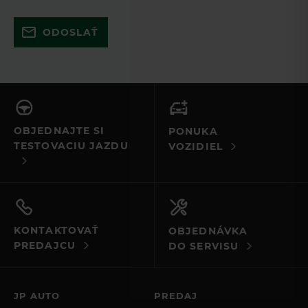
Skúste to znova a uistite sa, že ste
ODOSLAŤ
vyplnili všetky povinné polia. Ak to
nefunguje, kontaktujte nás e-mailom
alebo telefonicky.
OBJEDNAJTE SI
PONUKA
TESTOVACIU JAZDU
VOZIDIEL
KONTAKTOVAŤ
OBJEDNÁVKA
PREDAJCU
DO SERVISU
JP AUTO
PREDAJ