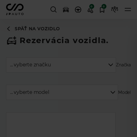
0
0
SPÄŤ NA VOZIDLO
Rezervácia vozidla.
Značka
Model