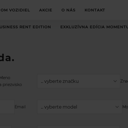
OM VOZIDIEL
AKCIE
O NÁS
KONTAKT
USINESS RENT EDITION
EXKLUZÍVNA EDÍCIA MOMENT
da.
Meno
... vyberte značku
Zna
a priezvisko
Email
... vyberte model
Mo