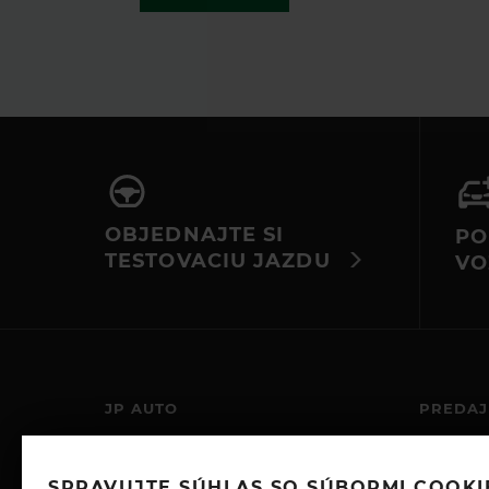
nefunguje, kontaktujte nás e-mail
alebo telefonicky.
OBJEDNAJTE SI
PO
TESTOVACIU JAZDU
VO
JP AUTO
PREDAJ
JP-AUTO S.R.O.
PO – PIA:
DOLNÉ HONY 425/23
SOBOTA:
SPRAVUJTE SÚHLAS SO SÚBORMI COOKI