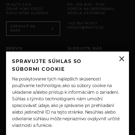
JP-AUTO S.R.O.
PO – PIA: 8:00 - 17:00
DOLNÉ HONY 425/23
SOBOTA: NA OBJEDNÁVKU
949 01 NITRA, SLOVAKIA
NEDEĽA: ZATVORENÉ
+421 904 743 617
ZOBRAZIŤ NA
PREDAJ@JPAUTO.SK
MAPE
SERVIS
SLEDUJTE NÁS
PO – PIA: 8:00 - 17:00
SPRAVUJTE SÚHLAS SO
SOBOTA: ZATVORENÉ
INSTAGRAM
NEDEĽA: ZATVORENÉ
SÚBORMI COOKIE
+421 904 743 617
FACEBOOK
Na poskytovanie tých najlepších skúseností
SERVIS@JPAUTO.SK
používame technológie, ako sú súbory cookie na
ukladanie a/alebo prístup k informáciám o zariadení.
LINKEDIN
Súhlas s týmito technológiami nám umožní
spracovávať údaje, ako je správanie pri prehliadaní
YOUTUBE
alebo jedinečné ID na tejto stránke. Nesúhlas alebo
odvolanie súhlasu môže nepriaznivo ovplyvniť určité
vlastnosti a funkcie.