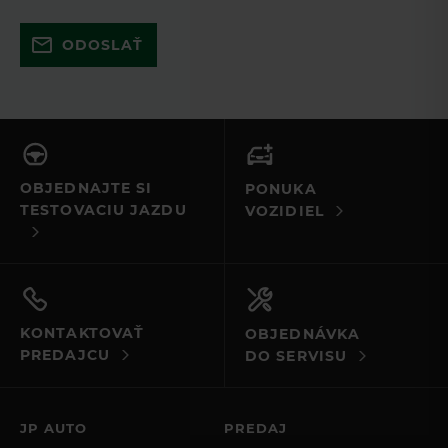
Skúste to znova a uistite sa, že ste
ODOSLAŤ
vyplnili všetky povinné polia. Ak to
nefunguje, kontaktujte nás e-mailom
alebo telefonicky.
OBJEDNAJTE SI
PONUKA
TESTOVACIU JAZDU
VOZIDIEL
KONTAKTOVAŤ
OBJEDNÁVKA
PREDAJCU
DO SERVISU
JP AUTO
PREDAJ