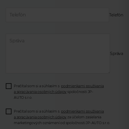
Telefón
Správa
Prečítal som si a súhlasím s
podmienkami používania
a spracúvania osobných údajov
spoločnosti JP-
AUTO s.r.o.
Prečítal som si a súhlasím s
podmienkami používania
a spracúvania osobných údajov
za účelom zasielania
marketingových oznámení od spoločnosti JP-AUTO s.r.o.