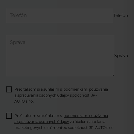
Telefón
Správa
Prečítal som si a súhlasím s
podmienkami používania
a spracúvania osobných údajov
spoločnosti JP-
AUTO s.r.o.
Prečítal som si a súhlasím s
podmienkami používania
a spracúvania osobných údajov
za účelom zasielania
marketingových oznámení od spoločnosti JP-AUTO s.r.o.