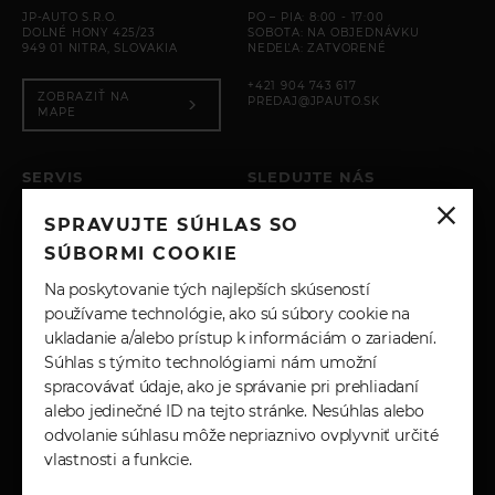
JP-AUTO S.R.O.
PO – PIA: 8:00 - 17:00
DOLNÉ HONY 425/23
SOBOTA: NA OBJEDNÁVKU
949 01 NITRA, SLOVAKIA
NEDEĽA: ZATVORENÉ
+421 904 743 617
ZOBRAZIŤ NA
PREDAJ@JPAUTO.SK
MAPE
SERVIS
SLEDUJTE NÁS
PO – PIA: 8:00 - 17:00
SPRAVUJTE SÚHLAS SO
SOBOTA: ZATVORENÉ
INSTAGRAM
NEDEĽA: ZATVORENÉ
SÚBORMI COOKIE
+421 904 743 617
FACEBOOK
Na poskytovanie tých najlepších skúseností
SERVIS@JPAUTO.SK
používame technológie, ako sú súbory cookie na
ukladanie a/alebo prístup k informáciám o zariadení.
LINKEDIN
Súhlas s týmito technológiami nám umožní
spracovávať údaje, ako je správanie pri prehliadaní
YOUTUBE
alebo jedinečné ID na tejto stránke. Nesúhlas alebo
odvolanie súhlasu môže nepriaznivo ovplyvniť určité
vlastnosti a funkcie.