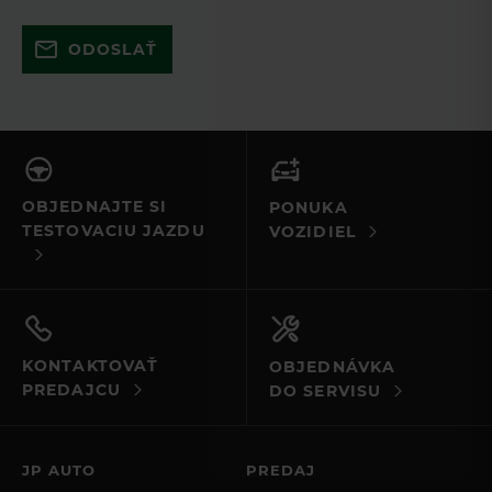
Skúste to znova a uistite sa, že ste
ODOSLAŤ
vyplnili všetky povinné polia. Ak to
nefunguje, kontaktujte nás e-mailom
alebo telefonicky.
OBJEDNAJTE SI
PONUKA
TESTOVACIU JAZDU
VOZIDIEL
KONTAKTOVAŤ
OBJEDNÁVKA
PREDAJCU
DO SERVISU
JP AUTO
PREDAJ