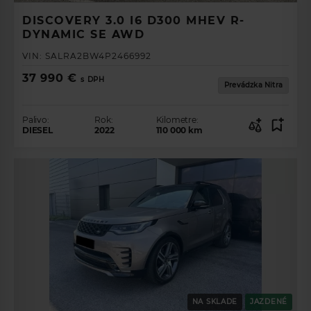
DISCOVERY 3.0 I6 D300 MHEV R-
DYNAMIC SE AWD
VIN:
SALRA2BW4P2466992
37 990 €
s DPH
Prevádzka Nitra
Palivo:
Rok:
Kilometre:
DIESEL
2022
110 000
km
NA SKLADE
JAZDENÉ