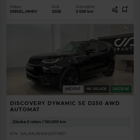
Palivo:
Rok:
Kilometre:
DIESEL, MHEV
2026
5 000
km
AKCIOVÉ
NA SKLADE
JAZDENÉ
DISCOVERY DYNAMIC SE D250 AWD
AUTOMAT
Záruka: 5 rokov / 150.000 km
VIN:
SALRA2BW0S2517851