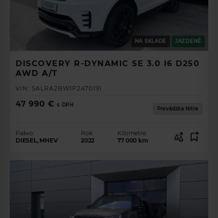
NA SKLADE
JAZDENÉ
DISCOVERY R-DYNAMIC SE 3.0 I6 D250
AWD A/T
VIN:
SALRA2BW1P2470191
47 990 €
s DPH
Prevádzka Nitra
Palivo:
Rok:
Kilometre:
DIESEL, MHEV
2022
77 000
km