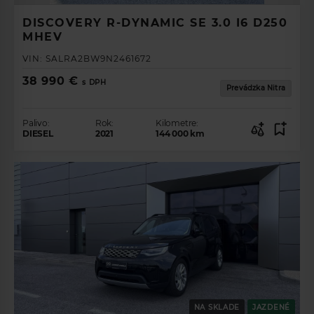
DISCOVERY R-DYNAMIC SE 3.0 I6 D250
MHEV
VIN:
SALRA2BW9N2461672
38 990 €
s DPH
Prevádzka Nitra
Palivo:
Rok:
Kilometre:
DIESEL
2021
144 000
km
NA SKLADE
JAZDENÉ