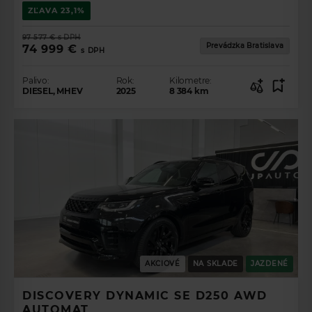
ZĽAVA
23,1%
97 577 €
s DPH
Prevádzka Bratislava
74 999 €
s DPH
Palivo:
Rok:
Kilometre:
DIESEL, MHEV
2025
8 384
km
AKCIOVÉ
NA SKLADE
JAZDENÉ
DISCOVERY DYNAMIC SE D250 AWD
AUTOMAT