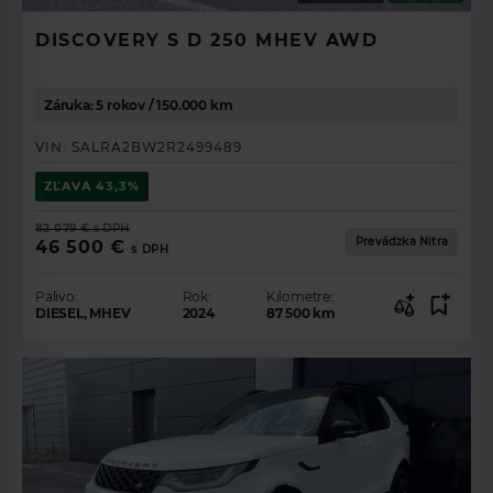
DISCOVERY S D 250 MHEV AWD
Záruka: 5 rokov / 150.000 km
VIN:
SALRA2BW2R2499489
ZĽAVA
43,3%
82 079 €
s DPH
Prevádzka Nitra
46 500 €
s DPH
Palivo:
Rok:
Kilometre:
DIESEL, MHEV
2024
87 500
km