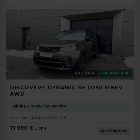
Model
Range Rover Evoque
Golf
Range Rover Velar
Range Rover Sport
Range Rover
Defender
Discovery Sport
Discovery
E-Pace
F-Pace
Sportage
C trieda
XC60
Palivo
Rok
NA SKLADE
PREDVÁDZACIE
POKRAČOVAŤ
DISCOVERY DYNAMIC SE D250 MHEV
AWD
Záruka: 5 rokov / 150.000 km
VIN:
SALRA2BW5T2521685
71 990 €
s DPH
Prevádzka Nitra