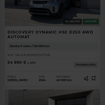
NA SKLADE
JAZDENÉ
DISCOVERY DYNAMIC HSE D250 AWD
AUTOMAT
Záruka: 5 rokov / 150.000 km
VIN:
SALRA2BW9S2507108
54 990 €
s DPH
Prevádzka Nitra
Palivo:
Rok:
Kilometre:
DIESEL, MHEV
2024
40 000
km