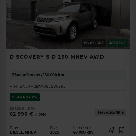
NA SKLADE
JAZDENÉ
DISCOVERY S D 250 MHEV AWD
ZÍSKAJTE
Záruka: 5 rokov / 150.000 km
PREHĽAD O
PONUKE
VIN:
SALRA2BW0S2506395
VOZIDIEL.
ZĽAVA
27,2%
86 526 €
s DPH
Prevádzka Nitra
62 990 €
s DPH
VYBERTE SI VAŠE
VOZIDLO SNOV
Palivo:
Rok:
Kilometre:
DIESEL, MHEV
2025
40 000
km
Značka