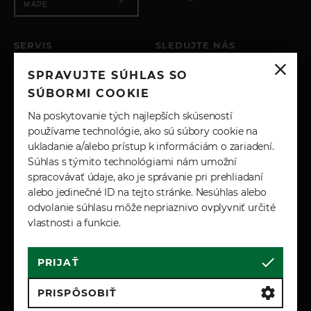
MAPE
SERVIS
SLEDUJTE NÁS
PO – PIA: 8:00 - 17:00
SPRAVUJTE SÚHLAS SO
SOBOTA: ZATVORENÉ
INSTAGRAM
NEDEĽA: ZATVORENÉ
SÚBORMI COOKIE
+421 904 743 617
FACEBOOK
Na poskytovanie tých najlepších skúseností
SERVIS@JPAUTO.SK
používame technológie, ako sú súbory cookie na
ukladanie a/alebo prístup k informáciám o zariadení.
LINKEDIN
Súhlas s týmito technológiami nám umožní
spracovávať údaje, ako je správanie pri prehliadaní
YOUTUBE
alebo jedinečné ID na tejto stránke. Nesúhlas alebo
odvolanie súhlasu môže nepriaznivo ovplyvniť určité
vlastnosti a funkcie.
PRIJAŤ
Cookies
Marketingové podmienky
Zásady spracúvania osobných údajov
PRISPÔSOBIŤ
Reklamačné a záručné podmienky