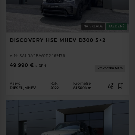
NA SKLADE
JAZDENÉ
DISCOVERY HSE MHEV D300 5+2
VIN:
SALRA2BW0P2469176
49 990 €
s DPH
Prevádzka Nitra
Palivo:
Rok:
Kilometre:
DIESEL, MHEV
2022
81 500
km