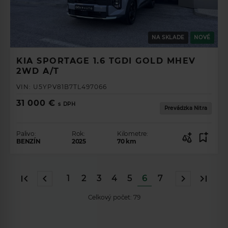
NA SKLADE
NOVÉ
KIA SPORTAGE 1.6 TGDI GOLD MHEV
2WD A/T
VIN:
U5YPV81B7TL497066
31 000 €
s DPH
Prevádzka Nitra
Palivo:
Rok:
Kilometre:
BENZÍN
2025
70
km
1
2
3
4
5
6
7
Celkový počet:
79