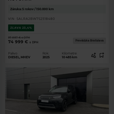
Záruka: 5 rokov / 150.000 km
VIN:
SALRA2BW7S2518480
ZĽAVA
23,4%
97 887 €
s DPH
Prevádzka Bratislava
74 999 €
s DPH
Palivo:
Rok:
Kilometre:
DIESEL, MHEV
2025
10 485
km