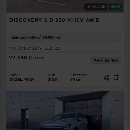
NA SKLADE
NOVÉ
DISCOVERY S D 250 MHEV AWD
Záruka: 5 rokov / 150.000 km
VIN:
SALRA2BW1T2521523
77 490 €
s DPH
Prevádzka Nitra
Palivo:
Rok:
Kilometre:
DIESEL, MHEV
2026
30
km