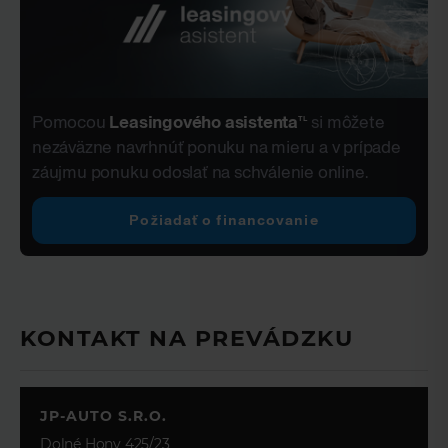
autorádio
diaľkové ovládanie zamykania
elektrické okná 4x
elektrické zrkadlá
fólie
Pomocou
Leasingového asistenta
si môžete
TL
klimatizácia dvojzónová
nezáväzne navrhnúť ponuku na mieru a v prípade
lakťová opierka
záujmu ponuku odoslať na schválenie online.
multifunkčný volant
navigačný systém
Požiadať o financovanie
palubný počítač
parkovací asistent
posilňovač riadenia
tempomat
KONTAKT NA PREVÁDZKU
tónované sklá
vyhrievané sedačky
vyhrievané zrkadlá
JP-AUTO S.R.O.
klimatizovaná priehradka
bezkľúčové štartovanie
Dolné Hony 425/23