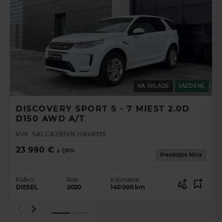
NA SKLADE
JAZDENÉ
DISCOVERY SPORT S - 7 MIEST 2.0D
D150 AWD A/T
VIN:
SALCA2BN9LH848195
23 990 €
s DPH
Prevádzka Nitra
Palivo:
Rok:
Kilometre:
DIESEL
2020
140 000
km