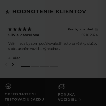
HODNOTENIE KLIENTOV
Predaj vozidiel
Silvia Zavrelova
02.10.2024
Veľmi rada by som poďakovala JP auto za všetky služby
s obstaraním vozidla, výhradne
p.Eskulicovi…..neskutočne profesionálny prístup, ale aj
viac
osobný….ak je to dovolené, tiez by som sa rada
poďakovala p.Kucbelovej z Unicredit leasing, ktorá bola
taktiež veľmi ochotná, pružná s prostredkovanim
leasingu pri kupe vozidla. Všetkým srdečná vďaka,
prajem mnoho úspechov a veľa predaných vozidiel.
OBJEDNAJTE SI
PONUKA
TESTOVACIU JAZDU
VOZIDIEL