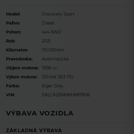
Meno
*
Model:
Discovery Sport
Palivo:
Diesel
Priezvisko
*
Pohon:
4x4 AWD
Rok:
2021
Kilometre:
110 000 km
E-mail
*
Prevodovka:
Automatická
Objem motora:
1998 cc
Výkon motora:
120 kW (163 PS)
Telefón
*
Farba:
Eiger Grey
VIN:
SALCA2BN0MH887808
Preferovaný čas telefonického kontaktu
VÝBAVA VOZIDLA
ZÁKLADNÁ VÝBAVA