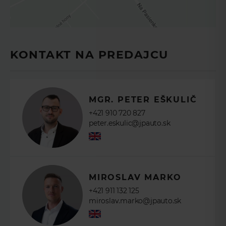
VYPLŇTE
KONTAKTNÉ
ÚDAJE
KONTAKT NA PREDAJCU
MGR. PETER EŠKULIČ
+421 910 720 827
peter.eskulic@jpauto.sk
POKRAČOVAŤ
MIROSLAV MARKO
+421 911 132 125
miroslav.marko@jpauto.sk