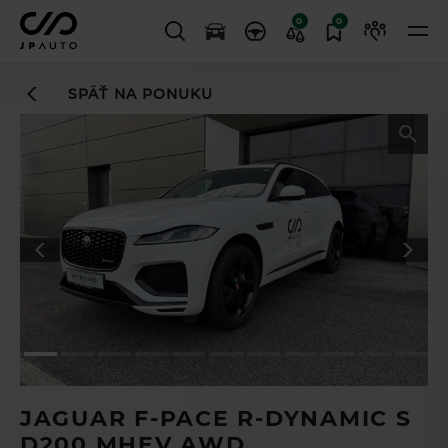
0
0
SPÄŤ NA PONUKU
Leasingový asistent
vám uľahčí
TL
proces financovania
JAGUAR F-PACE R-DYNAMIC S
D200 MHEV AWD