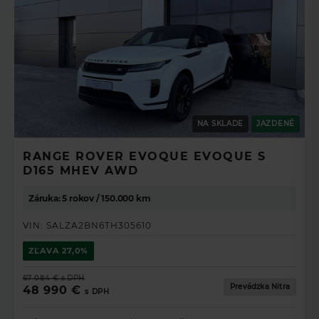
NA SKLADE
JAZDENÉ
RANGE ROVER EVOQUE EVOQUE S
D165 MHEV AWD
Záruka: 5 rokov / 150.000 km
VIN:
SALZA2BN6TH305610
ZĽAVA
27,0%
67 084 €
s DPH
Prevádzka Nitra
48 990 €
s DPH