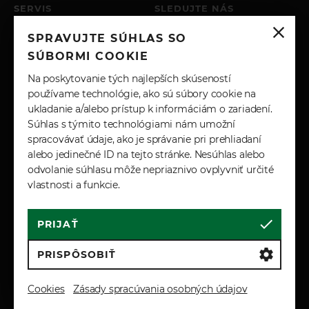
SERVIS
SLEDUJTE NÁS
PO – PIA: 8:00 - 17:00
SPRAVUJTE SÚHLAS SO
SOBOTA: ZATVORENÉ
INSTAGRAM
NEDEĽA: ZATVORENÉ
SÚBORMI COOKIE
+421 904 743 617
FACEBOOK
Na poskytovanie tých najlepších skúseností
SERVIS@JPAUTO.SK
používame technológie, ako sú súbory cookie na
ukladanie a/alebo prístup k informáciám o zariadení.
LINKEDIN
Súhlas s týmito technológiami nám umožní
spracovávať údaje, ako je správanie pri prehliadaní
YOUTUBE
alebo jedinečné ID na tejto stránke. Nesúhlas alebo
odvolanie súhlasu môže nepriaznivo ovplyvniť určité
vlastnosti a funkcie.
PRIJAŤ
Cookies
Marketingové podmienky
Zásady spracúvania osobných údajov
PRISPÔSOBIŤ
Reklamačné a záručné podmienky
Všeobecné obchodné podmienky
Cookies
Zásady spracúvania osobných údajov
© 2026 JP-AUTO s.r.o. All Rights Reserved.