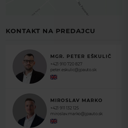
vývoji ceny a môžete sa rozhodnúť v
správny moment.
VYPLŇTE
KONTAKTNÉ
ÚDAJE
KONTAKT NA PREDAJCU
MGR. PETER EŠKULIČ
+421 910 720 827
peter.eskulic@jpauto.sk
POKRAČOVAŤ
MIROSLAV MARKO
+421 911 132 125
miroslav.marko@jpauto.sk