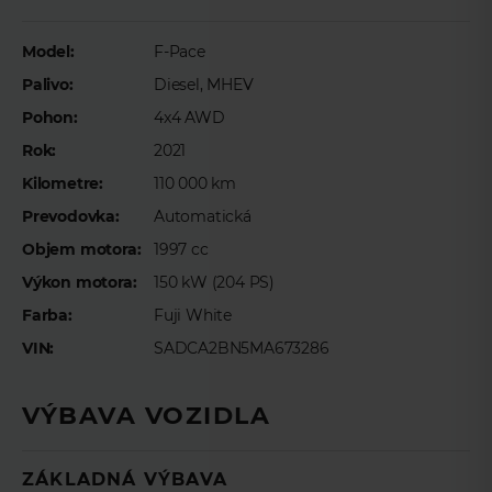
Meno
*
Model:
F-Pace
Palivo:
Diesel, MHEV
Priezvisko
*
Pohon:
4x4 AWD
Rok:
2021
Kilometre:
110 000 km
E-mail
*
Prevodovka:
Automatická
Objem motora:
1997 cc
Výkon motora:
150 kW (204 PS)
Telefón
*
Farba:
Fuji White
VIN:
SADCA2BN5MA673286
Preferovaný čas telefonického kontaktu
VÝBAVA VOZIDLA
ZÁKLADNÁ VÝBAVA