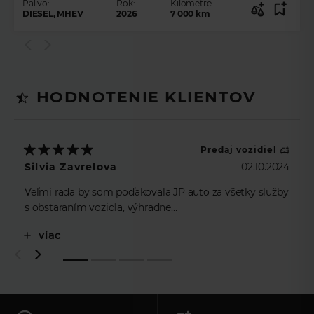
Palivo:
Rok:
Kilometre:
DIESEL, MHEV
2026
7 000
km
HODNOTENIE KLIENTOV
Predaj vozidiel
Silvia Zavrelova
02.10.2024
Veľmi rada by som poďakovala JP auto za všetky služby
s obstaraním vozidla, výhradne
p.Eskulicovi…..neskutočne profesionálny prístup, ale aj
viac
osobný….ak je to dovolené, tiez by som sa rada
poďakovala p.Kucbelovej z Unicredit leasing, ktorá bola
taktiež veľmi ochotná, pružná s prostredkovanim
leasingu pri kupe vozidla. Všetkým srdečná vďaka,
prajem mnoho úspechov a veľa predaných vozidiel.