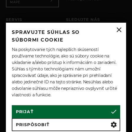
MAPE
SERVIS
SLEDUJTE NÁS
PO – PIA: 8:00 - 17:00
SPRAVUJTE SÚHLAS SO
SOBOTA: ZATVORENÉ
INSTAGRAM
NEDEĽA: ZATVORENÉ
SÚBORMI COOKIE
+421 904 743 617
FACEBOOK
Na poskytovanie tých najlepších skúseností
SERVIS@JPAUTO.SK
používame technológie, ako sú súbory cookie na
ukladanie a/alebo prístup k informáciám o zariadení.
LINKEDIN
Súhlas s týmito technológiami nám umožní
spracovávať údaje, ako je správanie pri prehliadaní
YOUTUBE
alebo jedinečné ID na tejto stránke. Nesúhlas alebo
odvolanie súhlasu môže nepriaznivo ovplyvniť určité
vlastnosti a funkcie.
PRIJAŤ
Cookies
Marketingové podmienky
Zásady spracúvania osobných údajov
PRISPÔSOBIŤ
Reklamačné a záručné podmienky