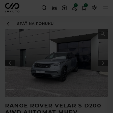
0
0
SPÄŤ NA PONUKU
Leasingový asistent
vám uľahčí
TL
proces financovania
RANGE ROVER VELAR S D200
AWD AUTOMAT MHEV