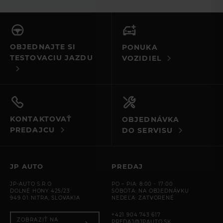
leasingu pri kupe vozidla. Všetkým srdečná vďaka,
prajem mnoho úspechov a veľa predaných vozidiel.
OBJEDNAJTE SI
PONUKA
TESTOVACIU JAZDU
VOZIDIEL
KONTAKTOVAŤ
OBJEDNÁVKA
PREDAJCU
DO SERVISU
JP AUTO
PREDAJ
JP-AUTO S.R.O.
PO – PIA: 8:00 - 17:00
DOLNÉ HONY 425/23
SOBOTA: NA OBJEDNÁVKU
949 01 NITRA, SLOVAKIA
NEDEĽA: ZATVORENÉ
+421 904 743 617
ZOBRAZIŤ NA
PREDAJ@JPAUTO.SK