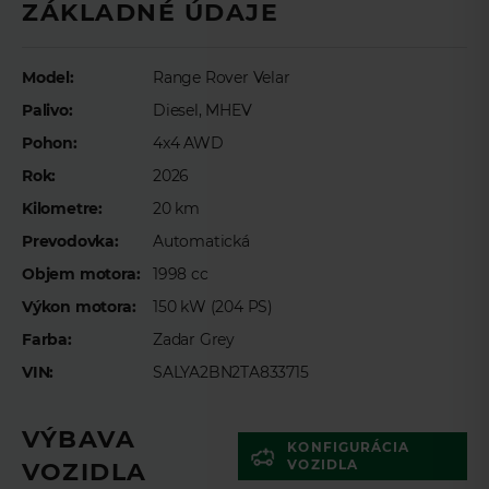
ZÁKLADNÉ ÚDAJE
Meno
*
Model:
Range Rover Velar
Palivo:
Diesel, MHEV
Priezvisko
*
Pohon:
4x4 AWD
Rok:
2026
E-mail
*
Kilometre:
20 km
Prevodovka:
Automatická
Objem motora:
1998 cc
Telefón
*
Výkon motora:
150 kW (204 PS)
Farba:
Zadar Grey
VIN:
SALYA2BN2TA833715
Preferovaný čas telefonického kontaktu
VÝBAVA
KONFIGURÁCIA
VOZIDLA
VOZIDLA