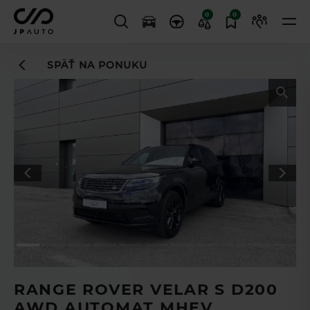
0
0
SPÄŤ NA PONUKU
Leasingový asistent
vám uľahčí
TL
proces financovania
RANGE ROVER VELAR S D200
AWD AUTOMAT MHEV