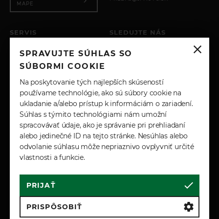
MAPE
SERVIS
SLEDUJTE NÁS
PO – PIA: 8:00 - 17:00
SPRAVUJTE SÚHLAS SO
SOBOTA: ZATVORENÉ
INSTAGRAM
NEDEĽA: ZATVORENÉ
SÚBORMI COOKIE
+421 904 743 617
FACEBOOK
Na poskytovanie tých najlepších skúseností
SERVIS@JPAUTO.SK
používame technológie, ako sú súbory cookie na
ukladanie a/alebo prístup k informáciám o zariadení.
LINKEDIN
Súhlas s týmito technológiami nám umožní
spracovávať údaje, ako je správanie pri prehliadaní
YOUTUBE
alebo jedinečné ID na tejto stránke. Nesúhlas alebo
odvolanie súhlasu môže nepriaznivo ovplyvniť určité
vlastnosti a funkcie.
PRIJAŤ
Cookies
Marketingové podmienky
Zásady spracúvania osobných údajov
PRISPÔSOBIŤ
Reklamačné a záručné podmienky