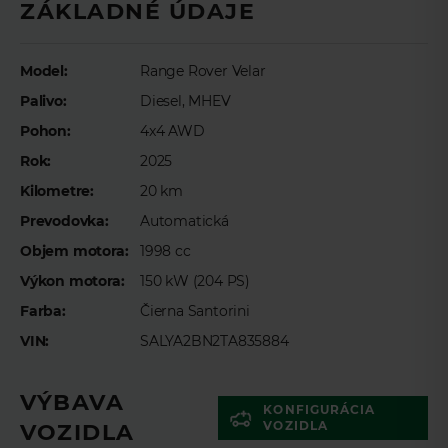
ZÁKLADNÉ ÚDAJE
Meno
*
Model:
Range Rover Velar
Palivo:
Diesel, MHEV
Priezvisko
*
Pohon:
4x4 AWD
Rok:
2025
E-mail
*
Kilometre:
20 km
Prevodovka:
Automatická
Objem motora:
1998 cc
Telefón
*
Výkon motora:
150 kW (204 PS)
Farba:
Čierna Santorini
VIN:
SALYA2BN2TA835884
Preferovaný čas telefonického kontaktu
VÝBAVA
KONFIGURÁCIA
VOZIDLA
VOZIDLA