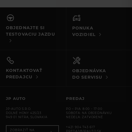
leasingu pri kupe vozidla. Všetkým srdečná vďaka,
Driver Assist Pack
prajem mnoho úspechov a veľa predaných vozidiel.
Cold Climate Pack
Čierne strešné lyžiny
OBJEDNAJTE SI
PONUKA
Kožený volant s rámikom Moonlight
TESTOVACIU JAZDU
VOZIDIEL
Dojazdová oceľová rezerva
Gestom ovládané elektrické veko batožinového priestoru
KONTAKTOVAŤ
OBJEDNÁVKA
PREDAJCU
DO SERVISU
JP AUTO
PREDAJ
JP-AUTO S.R.O.
PO – PIA: 8:00 - 17:00
DOLNÉ HONY 425/23
SOBOTA: NA OBJEDNÁVKU
949 01 NITRA, SLOVAKIA
NEDEĽA: ZATVORENÉ
+421 904 743 617
ZOBRAZIŤ NA
PREDAJ@JPAUTO.SK