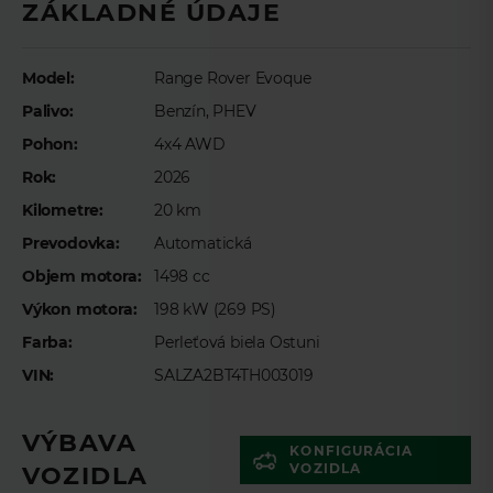
ZÁKLADNÉ ÚDAJE
Meno
*
Model:
Range Rover Evoque
Palivo:
Benzín, PHEV
Priezvisko
*
Pohon:
4x4 AWD
Rok:
2026
E-mail
*
Kilometre:
20 km
Prevodovka:
Automatická
Objem motora:
1498 cc
Telefón
*
Výkon motora:
198 kW (269 PS)
Farba:
Perleťová biela Ostuni
VIN:
SALZA2BT4TH003019
Preferovaný čas telefonického kontaktu
VÝBAVA
KONFIGURÁCIA
VOZIDLA
VOZIDLA