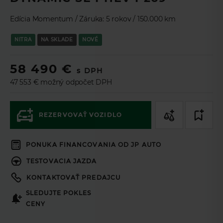
TL
Zaujala Vás táto ponuka? Pomocou
Leasingového asistenta
si môžete nezáväzne navrhnúť ponuku na mieru a v prípade
Edícia Momentum / Záruka: 5 rokov / 150.000 km
záujmu ponuku odoslať na schválenie online.
NITRA
NA SKLADE
NOVÉ
Ak si prajete aby sme vás kontaktovali,
58 490 €
vyplňte prosím formulár.
s DPH
47 553 € možný odpočet DPH
Podnikateľ
Spotrebiteľ
REZERVOVAŤ VOZIDLO
60
mesiacov
Doba splácania
PONUKA FINANCOVANIA OD JP AUTO
50
%
Akontácia
TESTOVACIA JAZDA
Cena vozidla (s DPH 23%)
KONTAKTOVAŤ PREDAJCU
58 490€
SLEDUJTE POKLES
Akontácia
CENY
Mesačná splátka *