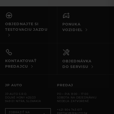
leasingu pri kupe vozidla. Všetkým srdečná vďaka,
Elektrické otváranie/zatváranie okien jediným
dotykom a systém na ochranu proti privretiu
prajem mnoho úspechov a veľa predaných vozidiel.
Vyhrievanie zadného skla s časovačom
PRÍPLATKOVÁ VÝBAVA
OBJEDNAJTE SI
PONUKA
TESTOVACIU JAZDU
VOZIDIEL
Comfort Pack
Head-up displej
Wi-Fi k dispozícii s dátovým paušálom
Zatmavené sklá
Cold Climate Pack
KONTAKTOVAŤ
OBJEDNÁVKA
Predné hmlové svetlá
PREDAJCU
DO SERVISU
Čalúnenie sedadiel Cloud textúrovaná koža s Cloud/Ebony
interiérom
JP AUTO
PREDAJ
JP-AUTO S.R.O.
PO – PIA: 8:00 - 17:00
DOLNÉ HONY 425/23
SOBOTA: NA OBJEDNÁVKU
949 01 NITRA, SLOVAKIA
NEDEĽA: ZATVORENÉ
+421 904 743 617
ZOBRAZIŤ NA
PREDAJ@JPAUTO.SK