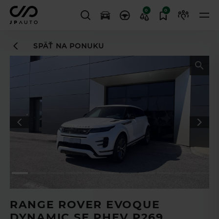
0
0
SPÄŤ NA PONUKU
Leasingový asistent
vám uľahčí
TL
proces financovania
RANGE ROVER EVOQUE
DYNAMIC SE PHEV P269