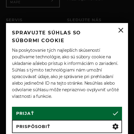
MAPE
SERVIS
SLEDUJTE NÁS
PO – PIA: 8:00 - 17:00
SPRAVUJTE SÚHLAS SO
SOBOTA: ZATVORENÉ
INSTAGRAM
NEDEĽA: ZATVORENÉ
SÚBORMI COOKIE
+421 904 743 617
FACEBOOK
Na poskytovanie tých najlepších skúseností
SERVIS@JPAUTO.SK
používame technológie, ako sú súbory cookie na
ukladanie a/alebo prístup k informáciám o zariadení.
LINKEDIN
Súhlas s týmito technológiami nám umožní
spracovávať údaje, ako je správanie pri prehliadaní
YOUTUBE
alebo jedinečné ID na tejto stránke. Nesúhlas alebo
odvolanie súhlasu môže nepriaznivo ovplyvniť určité
vlastnosti a funkcie.
PRIJAŤ
Cookies
Marketingové podmienky
Zásady spracúvania osobných údajov
PRISPÔSOBIŤ
Reklamačné a záručné podmienky