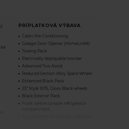
PRÍPLATKOVÁ VÝBAVA
ač
Cabin Pre-Conditioning
Garage Door Opener (HomeLink®)
cké
Towing Pack
Electrically deployable tow bar
e
Advanced Tow Assist
Reduced Section Alloy Spare Wheel
-
Enhanced Black Pack
23" Style 1075, Gloss Black wheels
Black Exterior Pack
Front centre console refrigerator
compartment
ie
Toughened front and rear side glass
Solar attenuating windscreen
anie