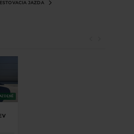
ESTOVACIA JAZDA
tov
anie
anie
anie
AZDENÉ
m na
EV