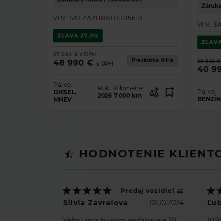
Záruka
Balík Online Pack s
VIN:
SALZA2BN6TH305610
dátovým paušálom
VIN:
S
Pivi Pro
ZĽAVA
27,0%
ZĽAV
13,1" dotyková obrazovka
67 084 €
s DPH
Bluetooth® pripojenie
Prevádzka Nitra
56 810 €
48 990 €
s DPH
40 9
Streamovanie pomocou
technológie Bluetooth®
Palivo:
Rok:
Kilometre:
Palivo:
DIESEL,
2026
7 000
km
BENZÍN
MHEV
HODNOTENIE KLIENT
Predaj vozidiel
Silvia Zavrelova
02.10.2024
Ľu
Veľmi rada by som poďakovala JP
100