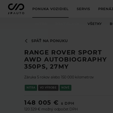
PONUKA VOZIDIEL
SERVIS
PRENÁJ
NITRA
BRATISLAVA
VŠETKY
B
SPÄŤ NA PONUKU
RANGE ROVER SPORT
AWD AUTOBIOGRAPHY
350PS, 27MY
Záruka 5 rokov alebo 150 000 kilometrov
NITRA
VO VÝROBE
NOVÉ
148 005 €
s DPH
120 329 € možný odpočet DPH