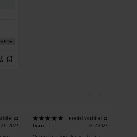
zadu
a Nitra
zidiel
Predaj vozidiel
12.12.2023
Ivan
12.12.2023
rvise
Výborný prístup, ako aj aktuálne