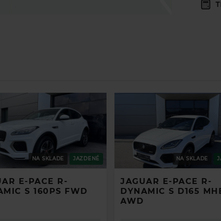
Asistent rozjazdu do kopca
pomocou bŕzd
T
Odoslať údaje a pokračovať v ponuke
kontaktujte nás e-mailom alebo telefonicky.
Elektrický posilňovač
Svetlomety a osvetlenie
riadenia (EPAS)
Dynamická kontrola
Svetelný senzor
stability (DSC)
Ostrekovače svetlome
Systém rozbiehania pri
Automatické nastavov
nízkej trakcii
výšky svietenia
Elektronická trakčná
Zadné hmlové svetlá
kontrola (ETC)
LED zadné svetlá
Roll Stability Control (RSC)
Animované rozsvecov
Systém kontroly brzdenia
zadných smeroviek
v zákrutách (CBC)
Animované rozsvecov
Systém elektronickej
zadných smeroviek
predprípravy na brzdenie
Pádla
Brake pre-fill
NA SKLADE
JAZDENÉ
NA SKLADE
J
Regulácia akcelerácie na
Matné chrómované
AR E-PACE R-
JAGUAR E-PACE R-
svahu (GAC)
pádielka pod volanto
MIC S 160PS FWD
DYNAMIC S D165 MH
Funkcia regulácie
manuálne radenie
AWD
plynulého rozjazdu na
Ťahanie prívesu
svahu (GRC)