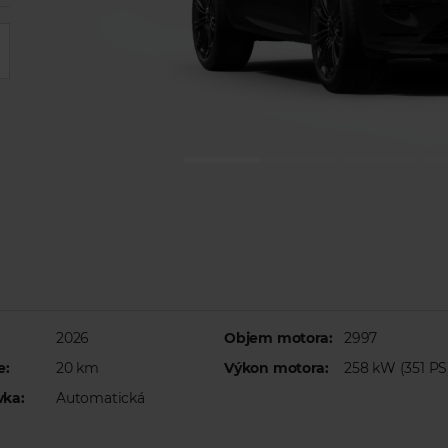
2026
Objem motora:
2997
e:
20 km
Výkon motora:
258 kW (351 PS
vka:
Automatická