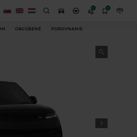
0
0
UM
OBĽÚBENÉ
POROVNANIE