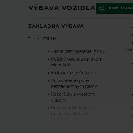
VÝBAVA VOZIDLA
KONFIGUR
ZÁKLADNÁ VÝBAVA
Interiér
Ext
Zadná časť operadiel z PVC
Kožený volant s rámikom
Moonlight
Elektrická strešná roleta
Podsvietené spony
bezpečnostných pásov
Koberčeky s vysokým
vlasom
Kovová ochranná lišta
prahu batožinového
priestoru
Dvojité slnečné clony s