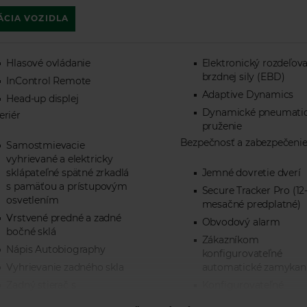
ÁCIA VOZIDLA
Hlasové ovládanie
Elektronický rozdeľov
brzdnej sily (EBD)
InControl Remote
Adaptive Dynamics
Head-up displej
Dynamické pneumati
eriér
pruženie
Bezpečnosť a zabezpečeni
Samostmievacie
vyhrievané a elektricky
sklápateľné spätné zrkadlá
Jemné dovretie dverí
s pamäťou a prístupovým
Secure Tracker Pro (12
osvetlením
mesačné predplatné)
Vrstvené predné a zadné
Obvodový alarm
bočné sklá
Zákazníkom
Nápis Autobiography
konfigurovateľné
Vyhrievanie zadného skla
automatické zamykan
Zadný stierač s
Konfigurovateľné
ostrekovačom
dvojstupňové odomyk