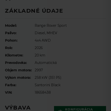
Meno
*
ZÁKLADNÉ ÚDAJE
Model:
Range Rover Sport
Priezvisko
*
Palivo:
Diesel, MHEV
Pohon:
4x4 AWD
E-mail
*
Rok:
2026
Kilometre:
20 km
Prevodovka:
Automatická
Telefón
*
Objem motora:
2997
Výkon motora:
258 kW (351 PS)
Farba:
Santorini Black
Preferovaný čas telefonického kontaktu
VIN:
18658438
VÝBAVA
KONFIGURÁCIA