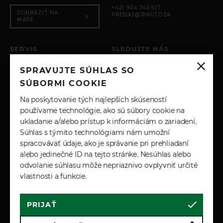
+421 904 743 617
krútiaceho momentu pomocou bŕzd
ZOBRAZIŤ NA
PREDAJ@JPAUTO.SK
MAPE
Svetlomety a osvetlenie
Svetelný senzor
SERVIS
SLEDUJTE NÁS
Ostrekovače svetlometov
PO – PIA: 8:00 - 17:00
Automatické nastavovanie výšky svietenia
SPRAVUJTE SÚHLAS SO
SOBOTA: ZATVORENÉ
INSTAGRAM
NEDEĽA: ZATVORENÉ
Zadné hmlové svetlá
SÚBORMI COOKIE
LED zadné svetlá
+421 904 743 617
FACEBOOK
Na poskytovanie tých najlepších skúseností
SERVIS@JPAUTO.SK
Animované rozsvecovanie zadných smeroviek
používame technológie, ako sú súbory cookie na
Animované rozsvecovanie zadných smeroviek
ukladanie a/alebo prístup k informáciám o zariadení.
LINKEDIN
Súhlas s týmito technológiami nám umožní
Pádla
spracovávať údaje, ako je správanie pri prehliadaní
YOUTUBE
alebo jedinečné ID na tejto stránke. Nesúhlas alebo
Matné chrómované pádielka pod volantom na
manuálne radenie
odvolanie súhlasu môže nepriaznivo ovplyvniť určité
vlastnosti a funkcie.
Ťahanie prívesu
Asistent stabilizácie prívesu (TSA)
PRIJAŤ
Cookies
Marketingové podmienky
Elektrická príprava pre ťažné zariadenie
Zásady spracúvania osobných údajov