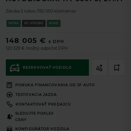
TL
Zaujala Vás táto ponuka? Pomocou
Leasingového asistenta
si môžete nezáväzne navrhnúť ponuku na mieru a v prípade
Záruka 5 rokov /150 000 kilometrov
záujmu ponuku odoslať na schválenie online.
NITRA
VO VÝROBE
NOVÉ
Ak si prajete aby sme vás kontaktovali,
148 005 €
vyplňte prosím formulár.
s DPH
120 329 € možný odpočet DPH
Podnikateľ
Spotrebiteľ
REZERVOVAŤ VOZIDLO
60
mesiacov
Doba splácania
PONUKA FINANCOVANIA OD JP AUTO
50
%
Akontácia
TESTOVACIA JAZDA
Cena vozidla (s DPH 23%)
KONTAKTOVAŤ PREDAJCU
148 005€
SLEDUJTE POKLES
Akontácia
CENY
Mesačná splátka *
KONFIGURÁTOR VOZIDLA