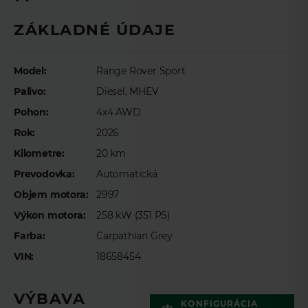
Meno
*
ZÁKLADNÉ ÚDAJE
Model:
Range Rover Sport
Priezvisko
*
Palivo:
Diesel, MHEV
Pohon:
4x4 AWD
E-mail
*
Rok:
2026
Kilometre:
20 km
Prevodovka:
Automatická
Telefón
*
Objem motora:
2997
Výkon motora:
258 kW (351 PS)
Farba:
Carpathian Grey
Preferovaný čas telefonického kontaktu
VIN:
18658454
VÝBAVA
KONFIGURÁCIA