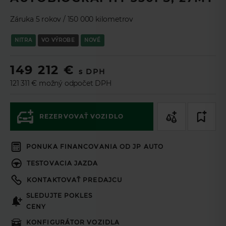
TL
Zaujala Vás táto ponuka? Pomocou
Leasingového asistenta
si môžete nezáväzne navrhnúť ponuku na mieru a v prípade
Záruka 5 rokov / 150 000 kilometrov
záujmu ponuku odoslať na schválenie online.
NITRA
VO VÝROBE
NOVÉ
Ak si prajete aby sme vás kontaktovali,
149 212 €
vyplňte prosím formulár.
s DPH
121 311 € možný odpočet DPH
Podnikateľ
Spotrebiteľ
REZERVOVAŤ VOZIDLO
60
mesiacov
Doba splácania
PONUKA FINANCOVANIA OD JP AUTO
50
%
Akontácia
TESTOVACIA JAZDA
Cena vozidla (s DPH 23%)
KONTAKTOVAŤ PREDAJCU
149 212€
SLEDUJTE POKLES
Akontácia
CENY
Mesačná splátka *
KONFIGURÁTOR VOZIDLA