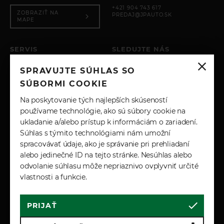
+421 904 743 617
Otvorený diferenciál s vektorovým smerovaním
ZOBRAZIŤ NA
PREDAJ@JPAUTO.SK
krútiaceho momentu pomocou bŕzd
MAPE
Svetlomety a osvetlenie
SERVIS
SLEDUJTE NÁS
Svetelný senzor
Ostrekovače svetlometov
PO – PIA: 8:00 - 17:00
SPRAVUJTE SÚHLAS SO
SOBOTA: ZATVORENÉ
INSTAGRAM
Automatické nastavovanie výšky svietenia
NEDEĽA: ZATVORENÉ
SÚBORMI COOKIE
Zadné hmlové svetlá
+421 904 743 617
FACEBOOK
Na poskytovanie tých najlepších skúseností
LED zadné svetlá
SERVIS@JPAUTO.SK
používame technológie, ako sú súbory cookie na
Animované rozsvecovanie zadných smeroviek
ukladanie a/alebo prístup k informáciám o zariadení.
LINKEDIN
Animované rozsvecovanie zadných smeroviek
Súhlas s týmito technológiami nám umožní
Pádla
spracovávať údaje, ako je správanie pri prehliadaní
YOUTUBE
alebo jedinečné ID na tejto stránke. Nesúhlas alebo
Matné chrómované pádielka pod volantom na
odvolanie súhlasu môže nepriaznivo ovplyvniť určité
manuálne radenie
vlastnosti a funkcie.
Ťahanie prívesu
PRIJAŤ
Cookies
Marketingové podmienky
Asistent stabilizácie prívesu (TSA)
Zásady spracúvania osobných údajov
Elektrická príprava pre ťažné zariadenie