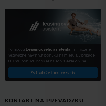
Štvorzónová klimatizácia
Senzor kvality vzduchu
Systém čistenia vzduchu v kabíne Pro
Rozdeľovacia sieť do batožinového priestoru
Kovové prahové lišty s podsvieteným nápisom
Autobiography
Elektrické otváranie/zatváranie okien jediným
dotykom a systém na ochranu proti privretiu
Zadná stredová lakťová opierka
Pomocou
Leasingového asistenta
si môžete
TL
Predné a zadné madlá
nezáväzne navrhnúť ponuku na mieru a v prípade
Držiaky na poháre vpredu a vzadu
záujmu ponuku odoslať na schválenie online.
Úložný priestor v predných dverách
Požiadať o financovanie
Horná doplnková schránka pred spolujazdcom
Háčik na nákupnú tašku
Stredová konzola s lakťovou opierkou
Svetlo v batožinovom priestore
Siete v batožinovom priestore
KONTAKT NA PREVÁDZKU
Hák(y) na nákupné tašky v batožinovom