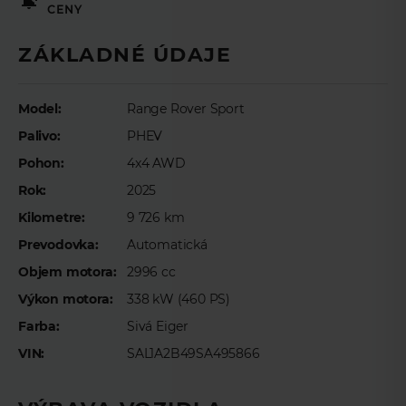
CENY
Meno
*
ZÁKLADNÉ ÚDAJE
Priezvisko
*
Model:
Range Rover Sport
Palivo:
PHEV
Pohon:
4x4 AWD
E-mail
*
Rok:
2025
Kilometre:
9 726 km
Telefón
*
Prevodovka:
Automatická
Objem motora:
2996 cc
Výkon motora:
338 kW (460 PS)
Farba:
Sivá Eiger
Preferovaný čas telefonického kontaktu
VIN:
SAL1A2B49SA495866