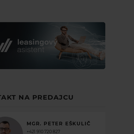
yplňte prosím formulár.
nder
AKT NA PREDAJCU
zidla (s DPH 23%)
90€
MGR. PETER EŠKULIČ
ia
 splátka *
+421 910 720 827