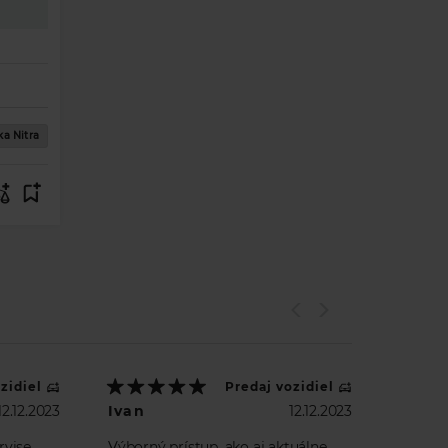
a Nitra
zidiel
Predaj vozidiel
12.12.2023
Ivan
12.12.2023
rvise
Výborný prístup, ako aj aktuálne