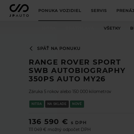
PONUKA VOZIDIEL
SERVIS
PRENÁJ
NITRA
BRATISLAVA
VŠETKY
B
SPÄŤ NA PONUKU
RANGE ROVER SPORT
SWB AUTOBIOGRAPHY
350PS AUTO MY26
Záruka 5 rokov alebo 150 000 kilometrov
NITRA
NA SKLADE
NOVÉ
136 590 €
s DPH
111 049 € možný odpočet DPH