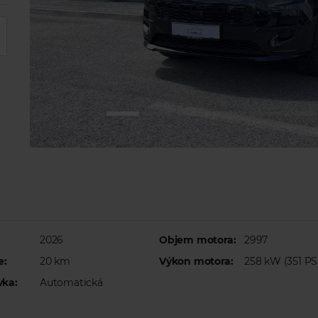
2026
Objem motora:
2997
e:
20 km
Výkon motora:
258 kW (351 PS
vka:
Automatická