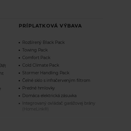
PRÍPLATKOVÁ VÝBAVA
Rozšírený Black Pack
Towing Pack
Comfort Pack
Cold Climate Pack
Aft
Stormer Handling Pack
ht
Čelné sklo s infračerveným filtrom
Predné hmlovky
e
Domáca elektrická zásuvka
Integrovaný ovládač garážovej brány
(HomeLink®)