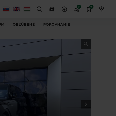
0
0
UM
OBĽÚBENÉ
POROVNANIE