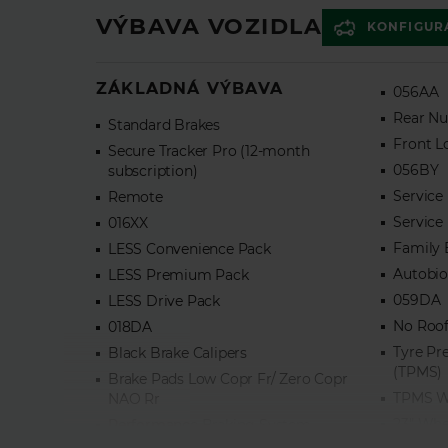
VÝBAVA VOZIDLA
KONFIGUR
ZÁKLADNÁ VÝBAVA
056AA
Rear Nu
Standard Brakes
Front L
Secure Tracker Pro (12-month
056BY
subscription)
Service
Remote
Service
016XX
Family 
LESS Convenience Pack
Autobi
LESS Premium Pack
059DA
LESS Drive Pack
No Roof
018DA
Tyre Pr
Black Brake Calipers
(TPMS)
Brake Pads Low Copr Fr/ Zero Copr
TPMS W
NAO Rr
23" Whe
Performance Braking System