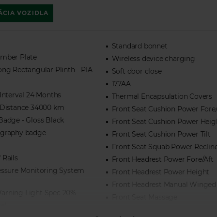
ÁCIA VOZIDLA
Standard bonnet
mber Plate
Wireless device charging
ong Rectangular Plinth - PIA
Soft door close
177AA
 Interval 24 Months
Thermal Encapsulation Covers
 Distance 34000 km
Front Seat Cushion Power Fore/
Badge - Gloss Black
Front Seat Cushion Power Heig
ography badge
Front Seat Cushion Power Tilt
Front Seat Squab Power Reclin
 Rails
Front Headrest Power Fore/Aft
essure Monitoring System
Front Headrest Power Height
Front Headrest Manual Winged
arning Light Spec 20%
Front Seat Massage
el
Front Seat Bolster - Power