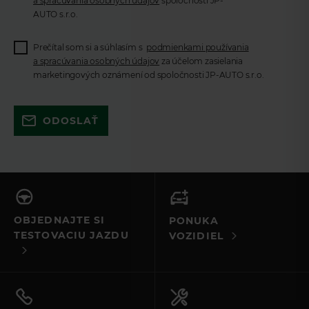
a spracúvania osobných údajov
spoločnosti JP-
AUTO s.r.o.
Prečítal som si a súhlasím s
podmienkami používania
a spracúvania osobných údajov
za účelom zasielania
marketingových oznámení od spoločnosti JP-AUTO s.r.o.
Skúste to znova a uistite sa, že ste
ODOSLAŤ
vyplnili všetky povinné polia. Ak to
nefunguje, kontaktujte nás e-mailom
alebo telefonicky.
OBJEDNAJTE SI
PONUKA
TESTOVACIU JAZDU
VOZIDIEL