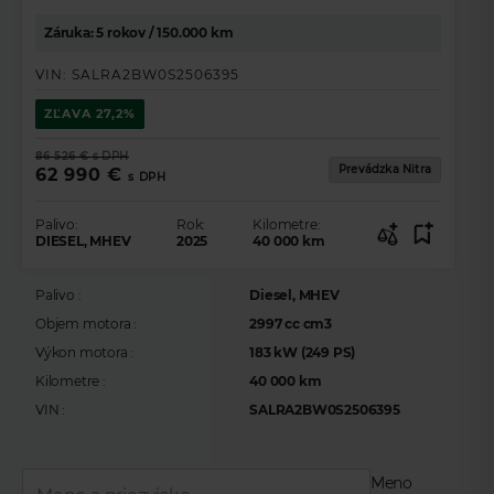
Záruka: 5 rokov / 150.000 km
VIN:
SALRA2BW0S2506395
ZĽAVA
27,2%
86 526 €
s DPH
Prevádzka Nitra
62 990 €
s DPH
Palivo:
Rok:
Kilometre:
DIESEL, MHEV
2025
40 000
km
Palivo :
Diesel, MHEV
Objem motora :
2997 cc cm3
Výkon motora :
183 kW (249 PS)
Kilometre :
40 000 km
VIN :
SALRA2BW0S2506395
Meno