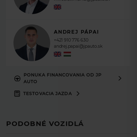
Perforated Grained Lthr Sts
Rear armrest with twin cupholders
033LR
60:40 rear seat fold with manual slide and recline
ANDREJ PÁPAI
Light Oyster Stitching
+421 910 776 630
Manual Third Row Seats
andrej.papai@jpauto.sk
033RJ
2nd Row Headrest Man Height
033RQ
033VA
PONUKA FINANCOVANIA OD JP
Heated Rear Seats
AUTO
033ZU
TESTOVACIA JAZDA
Ebony / Ebony
034YY
035AA
Euro/Russia 3YR Connected Service Pack
PODOBNÉ VOZIDLÁ
Tyre Config 1
KPH Speedometer