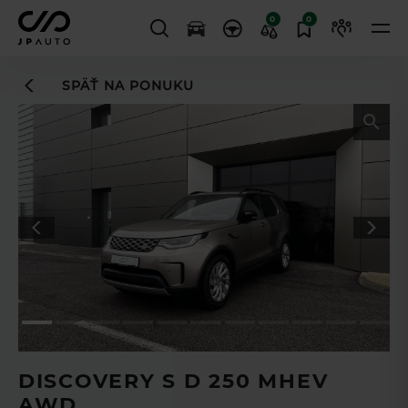
0
0
SPÄŤ NA PONUKU
Leasingový asistent
vám uľahčí
TL
proces financovania
DISCOVERY S D 250 MHEV
AWD