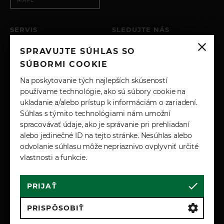
066CZ
MAPE
068AC
Elektrický kufor
SERVIS
SLEDUJTE NÁS
Wade Sensing
PO – PIA: 8:00 - 17:00
SPRAVUJTE SÚHLAS SO
Dual Note Electric Horn
SOBOTA: ZATVORENÉ
INSTAGRAM
NEDEĽA: ZATVORENÉ
SÚBORMI COOKIE
Battery back up sounder system
Double Locking
+421 904 743 617
FACEBOOK
Na poskytovanie tých najlepších skúseností
SERVIS@JPAUTO.SK
Intrusion sensor
používame technológie, ako sú súbory cookie na
ukladanie a/alebo prístup k informáciám o zariadení.
076EZ
LINKEDIN
Súhlas s týmito technológiami nám umožní
Door Lock/Unlock Front
spracovávať údaje, ako je správanie pri prehliadaní
YOUTUBE
434 MHz/UWB Door Lock Frequency
alebo jedinečné ID na tejto stránke. Nesúhlas alebo
Vehicle Protection Cat 1
odvolanie súhlasu môže nepriaznivo ovplyvniť určité
Satin Chrome gearshift paddles
vlastnosti a funkcie.
Auto 8 SPD Auto Trans ZF 8HP76
Active Transmission Warming
PRIJAŤ
Cookies
Marketingové podmienky
079AW
Zásady spracúvania osobných údajov
PRISPÔSOBIŤ
079AX
Reklamačné a záručné podmienky
Load Floor - Standard