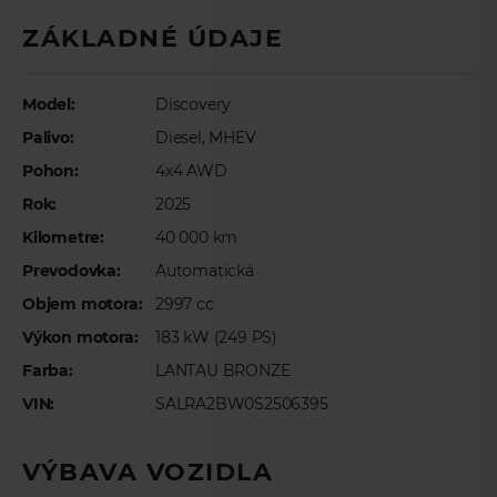
Meno
*
ZÁKLADNÉ ÚDAJE
Model:
Discovery
Priezvisko
*
Palivo:
Diesel, MHEV
Pohon:
4x4 AWD
Rok:
2025
E-mail
*
Kilometre:
40 000 km
Prevodovka:
Automatická
Telefón
*
Objem motora:
2997 cc
Výkon motora:
183 kW (249 PS)
Farba:
LANTAU BRONZE
Preferovaný čas telefonického kontaktu
VIN:
SALRA2BW0S2506395
VÝBAVA VOZIDLA