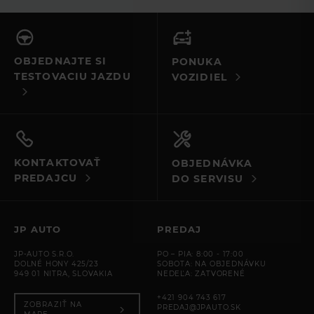
leasingu pri kupe vozidla. Všetkým srdečná vďaka,
Loadspace Cover
prajem mnoho úspechov a veľa predaných vozidiel.
Satin Chrome Touchscreen surround
Daytime Running Lamps
OBJEDNAJTE SI
PONUKA
064BW
TESTOVACIU JAZDU
VOZIDIEL
064CP
Manuálne nastavovanie výšky svietenia
Tail Lamps - LED
Grille Atlas
Upper Active Vanes
KONTAKTOVAŤ
OBJEDNÁVKA
Headlamp Operation LHD -right justify
PREDAJCU
DO SERVISU
Cabin Lighting
Svetlomety - Premium LED s podpisovým denným
svietením
JP AUTO
PREDAJ
Adaptive Cruise Control
JP-AUTO S.R.O.
PO – PIA: 8:00 - 17:00
Emergency Braking
DOLNÉ HONY 425/23
SOBOTA: NA OBJEDNÁVKU
949 01 NITRA, SLOVAKIA
NEDEĽA: ZATVORENÉ
Standard Directional Indicators Front and Rear
Bezkľúčové odomykanie
+421 904 743 617
ZOBRAZIŤ NA
PREDAJ@JPAUTO.SK