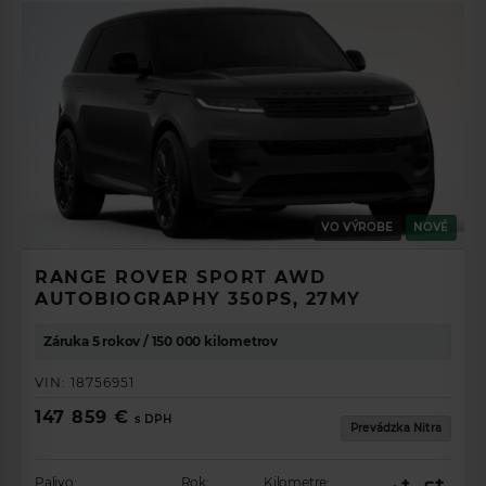
VO VÝROBE
NOVÉ
RANGE ROVER SPORT AWD
AUTOBIOGRAPHY 350PS, 27MY
Záruka 5 rokov / 150 000 kilometrov
VIN:
18756951
147 859 €
s DPH
Prevádzka Nitra
Palivo:
Rok:
Kilometre: