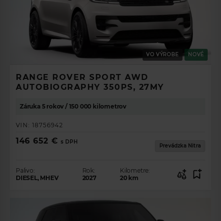
VO VÝROBE
NOVÉ
RANGE ROVER SPORT AWD
AUTOBIOGRAPHY 350PS, 27MY
Záruka 5 rokov / 150 000 kilometrov
VIN:
18756942
146 652 €
s DPH
Prevádzka Nitra
Palivo:
Rok:
Kilometre:
DIESEL, MHEV
2027
20
km