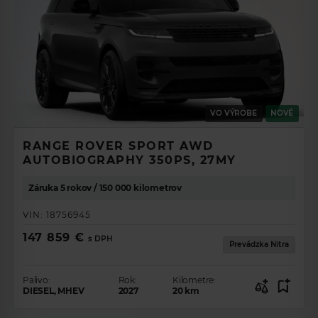
VO VÝROBE
NOVÉ
RANGE ROVER SPORT AWD
AUTOBIOGRAPHY 350PS, 27MY
Záruka 5 rokov / 150 000 kilometrov
VIN:
18756945
147 859 €
s DPH
Prevádzka Nitra
Palivo:
Rok:
Kilometre:
DIESEL, MHEV
2027
20
km