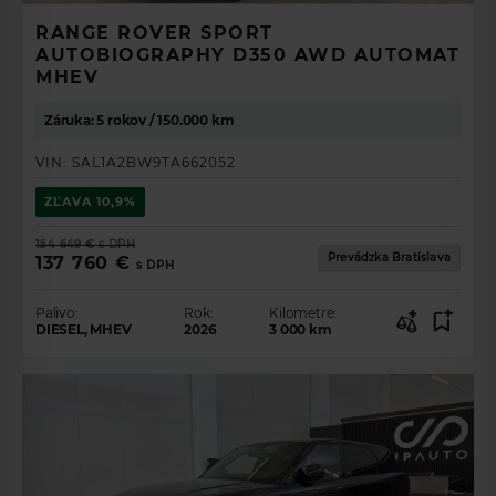
RANGE ROVER SPORT
AUTOBIOGRAPHY D350 AWD AUTOMAT
MHEV
Záruka: 5 rokov / 150.000 km
VIN:
SAL1A2BW9TA662052
ZĽAVA
10,9%
154 649 €
s DPH
Prevádzka Bratislava
137 760 €
s DPH
Palivo:
Rok:
Kilometre:
DIESEL, MHEV
2026
3 000
km