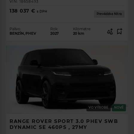
VIN:
18658493
138 037 €
s DPH
Prevádzka Nitra
Palivo:
Rok:
Kilometre:
BENZÍN, PHEV
2027
20
km
VO VÝROBE
NOVÉ
RANGE ROVER SPORT 3.0 PHEV SWB
DYNAMIC SE 460PS , 27MY