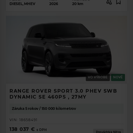
DIESEL, MHEV
2026
20
km
VO VÝROBE
NOVÉ
RANGE ROVER SPORT 3.0 PHEV SWB
DYNAMIC SE 460PS , 27MY
Záruka 5 rokov / 150 000 kilometrov
VIN:
18658491
138 037 €
s DPH
Prevádzka Nitra