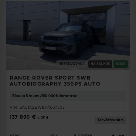
REZERVOVANÉ
NA SKLADE
NOVÉ
RANGE ROVER SPORT SWB
AUTOBIOGRAPHY 350PS AUTO
Záruka 5 rokov /150 000 kilometrov
VIN:
SAL1A2BW8TA667503
137 890 €
s DPH
Prevádzka Nitra
Palivo:
Rok:
Kilometre: