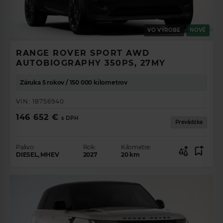
VO VÝROBE
NOVÉ
RANGE ROVER SPORT AWD
AUTOBIOGRAPHY 350PS, 27MY
Záruka 5 rokov / 150 000 kilometrov
VIN:
18756940
146 652 €
s DPH
Prevádzka
Palivo:
Rok:
Kilometre:
DIESEL, MHEV
2027
20
km