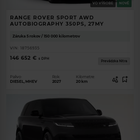
VO VÝROBE
NOVÉ
RANGE ROVER SPORT AWD
AUTOBIOGRAPHY 350PS, 27MY
Záruka 5 rokov / 150 000 kilometrov
VIN:
18756935
146 652 €
s DPH
Prevádzka Nitra
Palivo:
Rok:
Kilometre:
DIESEL, MHEV
2027
20
km