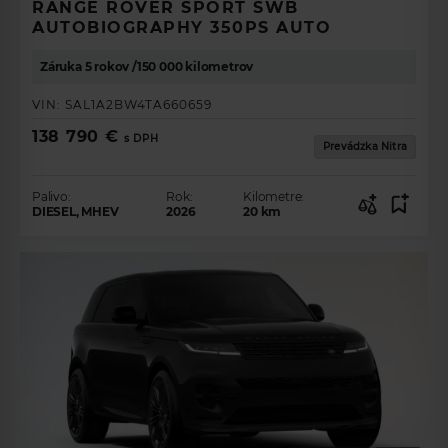
RANGE ROVER SPORT SWB
VYBERTE SI VAŠE
AUTOBIOGRAPHY 350PS AUTO
VOZIDLO SNOV
Záruka 5 rokov /150 000 kilometrov
Land Rover
VIN:
SAL1A2BW4TA660659
Model
138 790 €
s DPH
Prevádzka Nitra
Range Rover Evoque
Range Rover Velar
Range Rover Sport
Range Rover
Defender
Discovery Sport
Discovery
Palivo
Palivo:
Rok:
Kilometre:
Rok
DIESEL, MHEV
2026
20
km
POKRAČOVAŤ