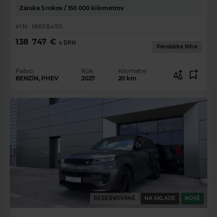
Záruka 5 rokov / 150 000 kilometrov
VIN:
18658490
138 747 €
s DPH
Prevádzka Nitra
Palivo:
Rok:
Kilometre:
BENZÍN, PHEV
2027
20
km
ZÍSKAJTE
PREHĽAD O
PONUKE
VOZIDIEL.
REZERVOVANÉ
NA SKLADE
NOVÉ