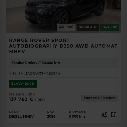
AKCIOVÉ
NA SKLADE
JAZDENÉ
RANGE ROVER SPORT
AUTOBIOGRAPHY D350 AWD AUTOMAT
MHEV
Záruka: 5 rokov / 150.000 km
VIN:
SAL1A2BW3TA662354
ZĽAVA
10,9%
154 649 €
s DPH
Prevádzka Bratislava
137 760 €
s DPH
Palivo:
Rok:
Kilometre:
DIESEL, MHEV
2026
3 000
km