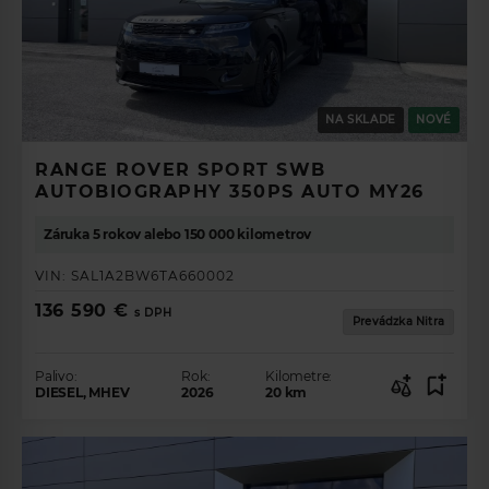
NA SKLADE
NOVÉ
RANGE ROVER SPORT SWB
AUTOBIOGRAPHY 350PS AUTO MY26
Záruka 5 rokov alebo 150 000 kilometrov
VIN:
SAL1A2BW6TA660002
136 590 €
s DPH
Prevádzka Nitra
Palivo:
Rok:
Kilometre:
DIESEL, MHEV
2026
20
km