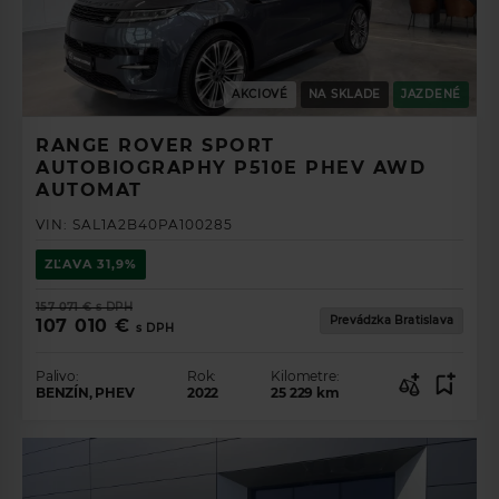
AKCIOVÉ
NA SKLADE
JAZDENÉ
RANGE ROVER SPORT
AUTOBIOGRAPHY P510E PHEV AWD
AUTOMAT
VIN:
SAL1A2B40PA100285
ZĽAVA
31,9%
157 071 €
s DPH
Prevádzka Bratislava
107 010 €
s DPH
Palivo:
Rok:
Kilometre:
BENZÍN, PHEV
2022
25 229
km