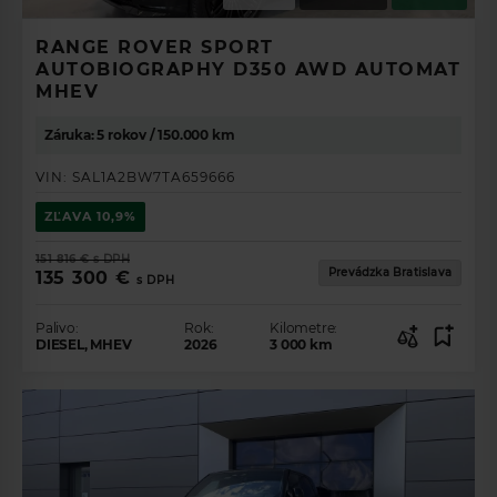
RANGE ROVER SPORT
AUTOBIOGRAPHY D350 AWD AUTOMAT
MHEV
Záruka: 5 rokov / 150.000 km
VIN:
SAL1A2BW7TA659666
ZĽAVA
10,9%
151 816 €
s DPH
Prevádzka Bratislava
135 300 €
s DPH
Palivo:
Rok:
Kilometre:
DIESEL, MHEV
2026
3 000
km