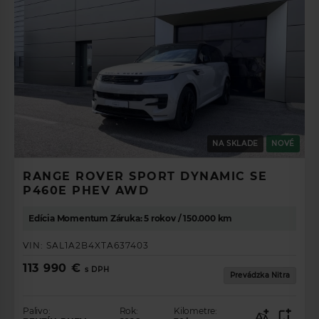
NA SKLADE
NOVÉ
RANGE ROVER SPORT DYNAMIC SE
P460E PHEV AWD
Edícia Momentum Záruka: 5 rokov / 150.000 km
VIN:
SAL1A2B4XTA637403
113 990 €
s DPH
Prevádzka Nitra
Palivo:
Rok:
Kilometre: