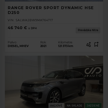
RANGE ROVER SPORT DYNAMIC HSE
D250
VIN:
SALWA2BW9MA764717
46 740 €
s DPH
Prevádzka Nitra
Palivo:
Rok:
Kilometre:
DIESEL, MHEV
2021
121 373
km
AKCIOVÉ
NA SKLADE
JAZDENÉ