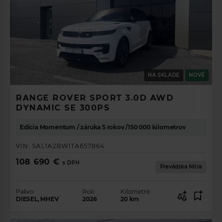
NA SKLADE
NOVÉ
RANGE ROVER SPORT 3.0D AWD
DYNAMIC SE 300PS
Edícia Momentum / záruka 5 rokov /150 000 kilometrov
VIN:
SAL1A2BW1TA657864
108 690 €
s DPH
Prevádzka Nitra
Palivo:
Rok:
Kilometre:
DIESEL, MHEV
2026
20
km