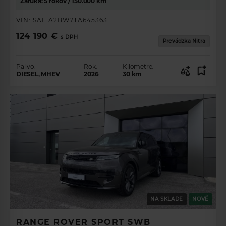
Záruka: 5 rokov / 150.000 km
VIN:
SAL1A2BW7TA645363
124 190 €
s DPH
Prevádzka Nitra
Palivo:
Rok:
Kilometre:
DIESEL, MHEV
2026
30
km
NA SKLADE
NOVÉ
RANGE ROVER SPORT SWB