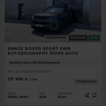
REZERVOVANÉ
NA SKLADE
NOVÉ
RANGE ROVER SPORT SWB
AUTOBIOGRAPHY 350PS AUTO
Záruka 5 rokov /150 000 kilometrov
VIN:
SAL1A2BW8TA667503
137 890 €
s DPH
Prevádzka Nitra
Palivo:
Rok:
Kilometre:
DIESEL, MHEV
2026
20
km