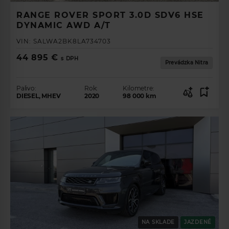
RANGE ROVER SPORT 3.0D SDV6 HSE
DYNAMIC AWD A/T
VIN:
SALWA2BK8LA734703
44 895 €
s DPH
Prevádzka Nitra
Palivo:
Rok:
Kilometre:
DIESEL, MHEV
2020
98 000
km
NA SKLADE
JAZDENÉ