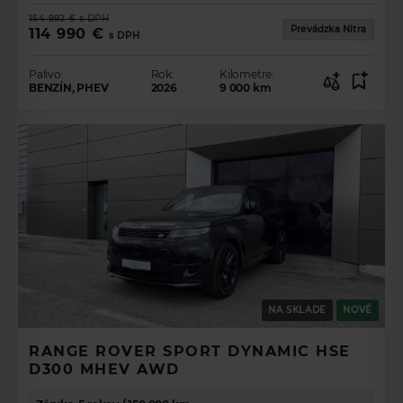
VOZIDLO SNOV
154 992 €
s DPH
Prevádzka Nitra
114 990 €
s DPH
Land Rover
Palivo:
Rok:
Kilometre:
Model
BENZÍN, PHEV
2026
9 000
km
Range Rover Evoque
Range Rover Velar
Range Rover Sport
Range Rover
Defender
Discovery Sport
Discovery
Palivo
Rok
POKRAČOVAŤ
NA SKLADE
NOVÉ
RANGE ROVER SPORT DYNAMIC HSE
D300 MHEV AWD