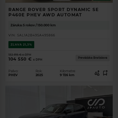
RANGE ROVER SPORT DYNAMIC SE
P460E PHEV AWD AUTOMAT
Záruka: 5 rokov / 150.000 km
VIN:
SAL1A2B49SA495866
ZĽAVA
21,3%
132 916 €
s DPH
Prevádzka Bratislava
104 550 €
s DPH
Palivo:
Rok:
Kilometre:
PHEV
2025
9 726
km