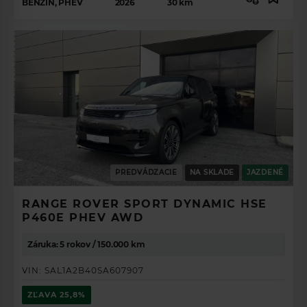
BENZÍN, PHEV
2026
30
km
PREDVÁDZACIE
NA SKLADE
JAZDENÉ
ZÍSKAJTE
RANGE ROVER SPORT DYNAMIC HSE
P460E PHEV AWD
PREHĽAD O
PONUKE
Záruka: 5 rokov / 150.000 km
VOZIDIEL.
VIN:
SAL1A2B40SA607907
ZĽAVA
25,8%
VYBERTE SI VAŠE