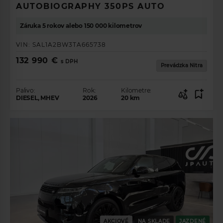
AUTOBIOGRAPHY 350PS AUTO
Záruka 5 rokov alebo 150 000 kilometrov
VIN:
SAL1A2BW3TA665738
132 990 €
s DPH
Prevádzka Nitra
Palivo:
Rok:
Kilometre:
DIESEL, MHEV
2026
20
km
AKCIOVÉ
NA SKLADE
JAZDENÉ