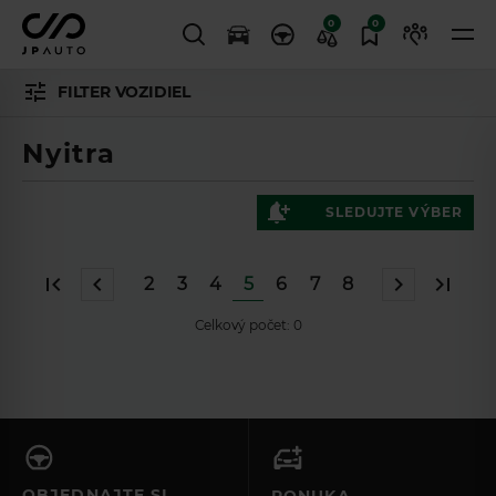
0
0
FILTER VOZIDIEL
Nyitra
SLEDUJTE VÝBER
2
3
4
5
6
7
8
Celkový počet:
0
ZÍSKAJTE
PREHĽAD O
OBJEDNAJTE SI