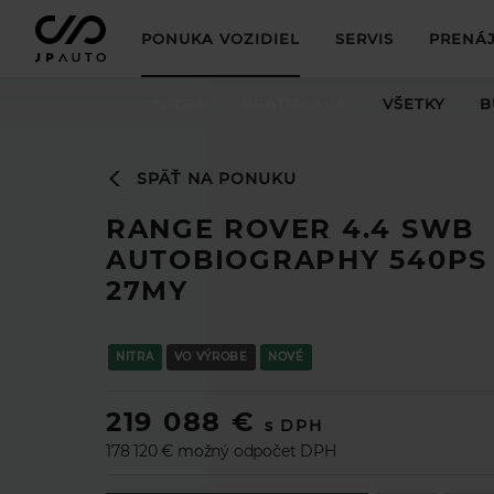
PONUKA VOZIDIEL
SERVIS
PRENÁJ
NITRA
BRATISLAVA
VŠETKY
B
SPÄŤ NA PONUKU
RANGE ROVER 4.4 SWB
AUTOBIOGRAPHY 540PS
27MY
NITRA
VO VÝROBE
NOVÉ
219 088 €
s DPH
178 120 € možný odpočet DPH