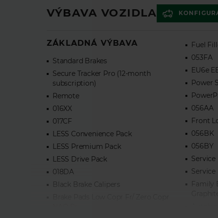
VÝBAVA VOZIDLA
KONFIGUR
ZÁKLADNÁ VÝBAVA
Fuel Fil
053FA
Standard Brakes
EU6e E
Secure Tracker Pro (12-month
Power S
subscription)
PowerPa
Remote
056AA
016XX
Front L
017CF
056BK
LESS Convenience Pack
056BY
LESS Premium Pack
Service 
LESS Drive Pack
Service
018DA
Family 
Black Brake Calipers
Graphit
Brake Pads Low Copr Fr/ Zero Copr
Autobi
NAO Rr