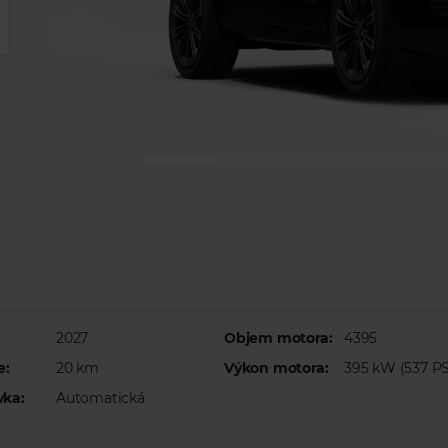
2027
Objem motora:
4395
e:
20 km
Výkon motora:
395 kW (537 PS
vka:
Automatická