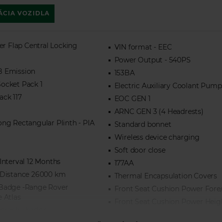
ÁCIA VOZIDLA
ler Flap Central Locking
VIN format - EEC
Power Output - 540PS
B Emission
153BA
ocket Pack 1
Electric Auxiliary Coolant Pump
ck 117
EOC GEN 1
ARNC GEN 3 (4 Headrests)
ong Rectangular Plinth - PIA
Standard bonnet
Wireless device charging
Soft door close
Interval 12 Months
177AA
 Distance 26000 km
Thermal Encapsulation Covers
Badge -Range Rover
Front Seat Cushion Power Fore/
e Atlas
Front Seat Cushion Power Heig
ography badge
Front Seat Cushion Power Tilt