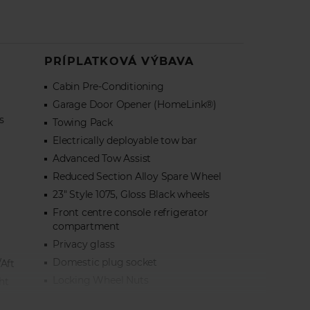
PRÍPLATKOVÁ VÝBAVA
Cabin Pre-Conditioning
Garage Door Opener (HomeLink®)
s
Towing Pack
Electrically deployable tow bar
Advanced Tow Assist
Reduced Section Alloy Spare Wheel
23" Style 1075, Gloss Black wheels
Front centre console refrigerator
compartment
Privacy glass
Domestic plug socket
Aft
Locking Wheel Nuts
ht
Shadow Exterior Pack