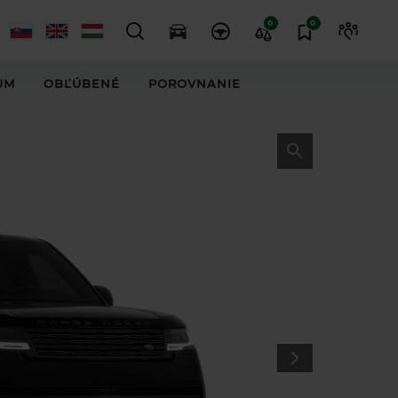
0
0
UM
OBĽÚBENÉ
POROVNANIE