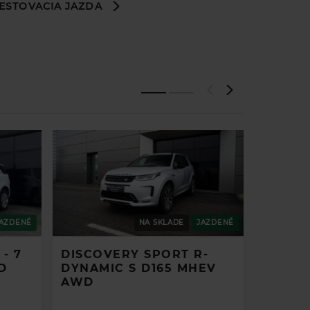
ESTOVACIA JAZDA
ion
y
AZDENÉ
NA SKLADE
JAZDENÉ
- 7
DISCOVERY SPORT R-
JAGUA
D
DYNAMIC S D165 MHEV
DYNAM
AWD