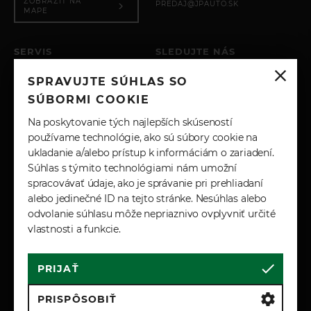
ZOBRAZIŤ NA
PREDAJ@JPAUTO.SK
Power Socket Pack 1
MAPE
PowerPack 117
056AA
SERVIS
SLEDUJTE NÁS
Front Long Rectangular Plinth - PIA
PO – PIA: 8:00 - 17:00
SPRAVUJTE SÚHLAS SO
056BK
SOBOTA: ZATVORENÉ
INSTAGRAM
NEDEĽA: ZATVORENÉ
SÚBORMI COOKIE
056BY
Service Interval 12 Months
+421 904 743 617
FACEBOOK
Na poskytovanie tých najlepších skúseností
SERVIS@JPAUTO.SK
Service Distance 26000 km
používame technológie, ako sú súbory cookie na
ukladanie a/alebo prístup k informáciám o zariadení.
Family Badge -Range Rover Graphite Atlas
LINKEDIN
Súhlas s týmito technológiami nám umožní
Autobiography badge
spracovávať údaje, ako je správanie pri prehliadaní
YOUTUBE
059DA
alebo jedinečné ID na tejto stránke. Nesúhlas alebo
No Roof Rails
odvolanie súhlasu môže nepriaznivo ovplyvniť určité
061ZZ
vlastnosti a funkcie.
Tyre Pressure Monitoring System (TPMS)
TPMS Warning Light Spec 20%
PRIJAŤ
Cookies
Marketingové podmienky
23" Wheel
Zásady spracúvania osobných údajov
PRISPÔSOBIŤ
Engine Cover
Reklamačné a záručné podmienky