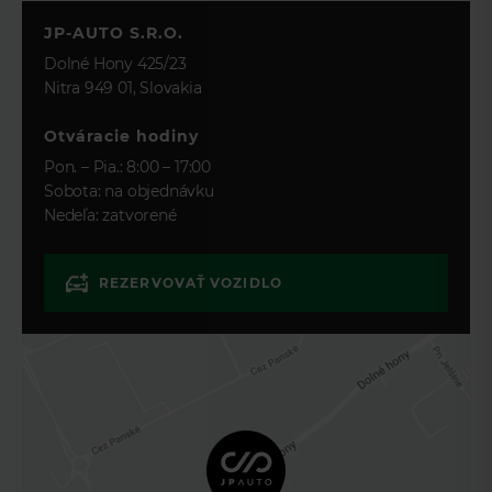
Garage Door Opener (HomeLink®)
JP-AUTO S.R.O.
Digital Audio Broadcast (DAB) Radio
Dolné Hony 425/23
Meridian™ Signature Sound System
Nitra 949 01, Slovakia
PIVI Diamond
Otváracie hodiny
Navigation GSR-II
Pon. – Pia.: 8:00 – 17:00
Wi-Fi
Sobota: na objednávku
ZOSTAŇTE
SOS Assistance Call
Nedeľa: zatvorené
INFORMOVANÍ
Online Pack with Data Plan
O POKLESE
Wi-Fi Enabled with Data Plan
CENY TOHTO
026AR
REZERVOVAŤ VOZIDLO
VOZIDLA.
026BK
026EB
Loadspace Partition Net
Stačí, ak nám zanecháte svoj kontakt
Assisted Seat Belt Adjust
a my vás budeme informovať.
Wireless device charging
Akonáhle dôjde k zníženiu ceny,
ISOFIX Row 2 iSize
automaticky vám odošleme
notifikáciu.
Pivi Pro (Connected)