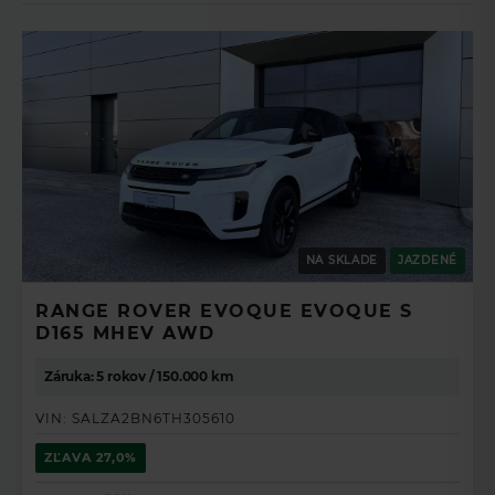
Adjustable driver armrest
Driver and passenger seat memory
Perforated Semi-Aniline leather seats
Power Cushion Extension
Passenger Seat Away
No Third Row Seats
Row 2 Cntr Armrest Heated w/cupholder
2nd Row Headrest Pwr Fore/Aft
2nd Row Headrest Pwr Height
NA SKLADE
JAZDENÉ
2nd Row Headrest Man Winged
Driver/Pass Seat Articulation
RANGE ROVER EVOQUE EVOQUE S
Heated and cooled rear seats
D165 MHEV AWD
Row 2 Heated Door Armrests
Záruka: 5 rokov / 150.000 km
Door Armrest-Split Leather
034LA
VIN:
SALZA2BN6TH305610
Front Heated Door Armrest
ZĽAVA
27,0%
034YY