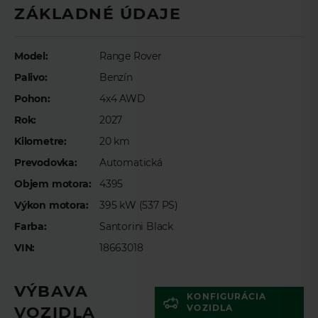
ZÁKLADNÉ ÚDAJE
Meno
*
Model:
Range Rover
Priezvisko
*
Palivo:
Benzín
Pohon:
4x4 AWD
Rok:
2027
E-mail
*
Kilometre:
20 km
Prevodovka:
Automatická
Objem motora:
4395
Telefón
*
Výkon motora:
395 kW (537 PS)
Farba:
Santorini Black
VIN:
18663018
Preferovaný čas telefonického kontaktu
VÝBAVA
KONFIGURÁCIA
VOZIDLA
VOZIDLA