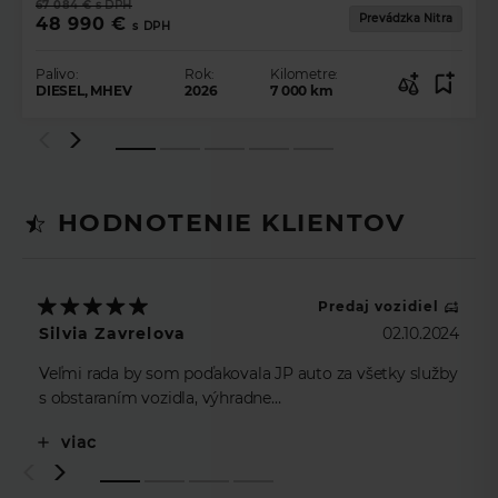
67 084 €
s DPH
035AA
Prevádzka Nitra
48 990 €
s DPH
Perlino
EUROPE/Armen/Kazak 3YR Connected Service
Palivo:
Rok:
Kilometre:
DIESEL, MHEV
2026
7 000
km
OBD II
Tyre Config 2
Speedometer KPH
Degrees - Centigrade
Interactive Driver Display
HODNOTENIE KLIENTOV
IP Contrast - Perlino
038ZZ
Head-up Display
Predaj vozidiel
Heated Windscreen
Silvia Zavrelova
02.10.2024
Heated Washer Jets
Veľmi rada by som poďakovala JP auto za všetky služby
Stop/Start
s obstaraním vozidla, výhradne
Sliding panoramic roof
p.Eskulicovi…..neskutočne profesionálny prístup, ale aj
Park Heat
viac
osobný….ak je to dovolené, tiez by som sa rada
043BC
poďakovala p.Kucbelovej z Unicredit leasing, ktorá bola
taktiež veľmi ochotná, pružná s prostredkovanim