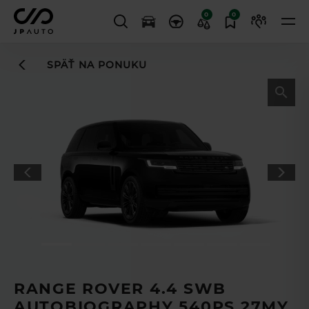
0
0
SPÄŤ NA PONUKU
Leasingový asistent
vám uľahčí
TL
proces financovania
RANGE ROVER 4.4 SWB
AUTOBIOGRAPHY 540PS 27MY