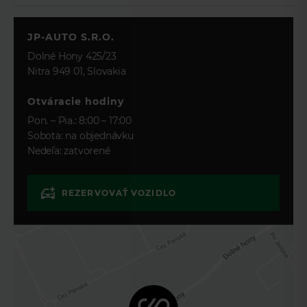
Vyhrievaný volant
Dažďový senzor
JP-AUTO S.R.O.
Hliníkové disky
Dolné Hony 425/23
Hmlovky
Nitra 949 01, Slovakia
Svetelný senzor
ZOSTAŇTE
Otváracie hodiny
INFORMOVANÍ
Pon. – Pia.: 8:00 – 17:00
O POKLESE
Sobota: na objednávku
Nedeľa: zatvorené
CENY TOHTO
VOZIDLA.
REZERVOVAŤ VOZIDLO
Stačí, ak nám zanecháte svoj kontakt
a my vás budeme informovať.
Akonáhle dôjde k zníženiu ceny,
automaticky vám odošleme
notifikáciu.
Vďaka tomu budete mať prehľad o