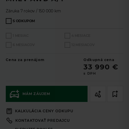
TL
Zaujala Vás táto ponuka? Pomocou
Leasingového asistenta
si môžete nezáväzne navrhnúť ponuku na mieru a v prípade
Záruka 7 rokov / 150 000 km
záujmu ponuku odoslať na schválenie online.
S ODKUPOM
Ak si prajete aby sme vás kontaktovali,
1 MESIAC
4 MESIACE
vyplňte prosím formulár.
6 MESIACOV
12 MESIACOV
Podnikateľ
Spotrebiteľ
Cena za prenájom
Odkupná cena
33 990 €
s DPH
60
mesiacov
Doba splácania
50
%
Akontácia
MÁM ZÁUJEM
Cena vozidla (s DPH 23%)
Akontácia
KALKULÁCIA CENY ODKUPU
Mesačná splátka *
KONTAKTOVAŤ PREDAJCU