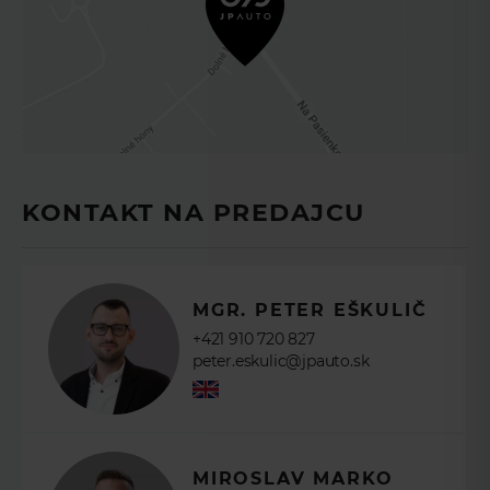
vývoji ceny a môžete sa rozhodnúť v
správny moment.
VYPLŇTE
KONTAKTNÉ
ÚDAJE
KONTAKT NA PREDAJCU
MGR. PETER EŠKULIČ
POKRAČOVAŤ
+421 910 720 827
peter.eskulic@jpauto.sk
MIROSLAV MARKO