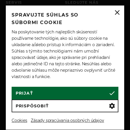
SERVIS
SLEDUJTE NÁS
PO – PIA: 8:00 - 17:00
SPRAVUJTE SÚHLAS SO
SOBOTA: ZATVORENÉ
INSTAGRAM
NEDEĽA: ZATVORENÉ
SÚBORMI COOKIE
+421 904 743 617
FACEBOOK
Na poskytovanie tých najlepších skúseností
SERVIS@JPAUTO.SK
používame technológie, ako sú súbory cookie na
ukladanie a/alebo prístup k informáciám o zariadení.
LINKEDIN
Súhlas s týmito technológiami nám umožní
spracovávať údaje, ako je správanie pri prehliadaní
YOUTUBE
alebo jedinečné ID na tejto stránke. Nesúhlas alebo
odvolanie súhlasu môže nepriaznivo ovplyvniť určité
vlastnosti a funkcie.
PRIJAŤ
Cookies
Marketingové podmienky
Zásady spracúvania osobných údajov
PRISPÔSOBIŤ
Reklamačné a záručné podmienky
Všeobecné obchodné podmienky
Cookies
Zásady spracúvania osobných údajov
© 2026 JP-AUTO s.r.o. All Rights Reserved.