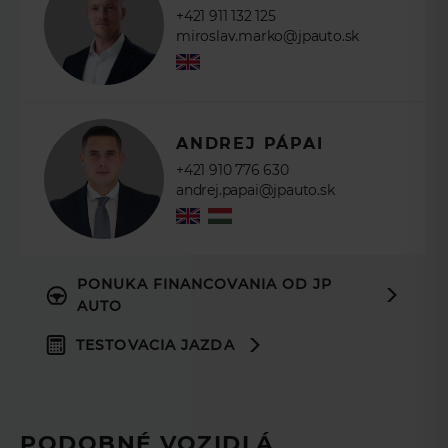
+421 911 132 125
miroslav.marko@jpauto.sk
ANDREJ PÁPAI
+421 910 776 630
andrej.papai@jpauto.sk
PONUKA FINANCOVANIA OD JP
AUTO
TESTOVACIA JAZDA
PODOBNÉ VOZIDLÁ