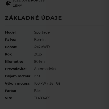
Meno
*
SLEDUJTE POKLES
CENY
ZÁKLADNÉ ÚDAJE
Priezvisko
*
Model:
Sportage
Palivo:
Benzín
E-mail
*
Pohon:
4x4 AWD
Rok:
2025
Telefón
*
Kilometre:
80 km
Prevodovka:
Automatická
Objem motora:
1598
Preferovaný čas telefonického kontaktu
Výkon motora:
100 kW (136 PS)
Farba:
Biele
VIN:
TL489409
Pokiaľ to bude možné, budeme sa snažiť kontaktovať vás v tomto