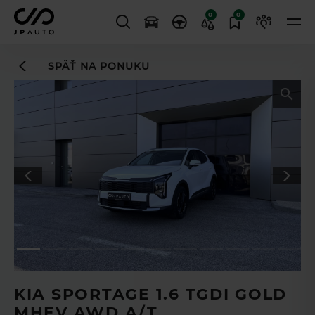
0
0
SPÄŤ NA PONUKU
Leasingový asistent
vám uľahčí
TL
proces financovania
KIA SPORTAGE 1.6 TGDI GOLD
MHEV AWD A/T