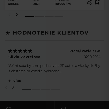
Palivo:
Rok:
Kilometre:
DIESEL
2021
110 000
km
HODNOTENIE KLIENTOV
Predaj vozidiel
Silvia Zavrelova
02.10.2024
Veľmi rada by som poďakovala JP auto za všetky služby
s obstaraním vozidla, výhradne
p.Eskulicovi…..neskutočne profesionálny prístup, ale aj
viac
osobný….ak je to dovolené, tiez by som sa rada
poďakovala p.Kucbelovej z Unicredit leasing, ktorá bola
taktiež veľmi ochotná, pružná s prostredkovanim
leasingu pri kupe vozidla. Všetkým srdečná vďaka,
prajem mnoho úspechov a veľa predaných vozidiel.