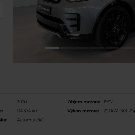
2020
Objem motora:
1997
e:
114 374 km
Výkon motora:
221 kW (301 PS
vka:
Automatická