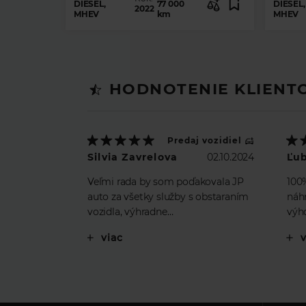
DIESEL,
77 000
DIESEL,
2022
MHEV
km
MHEV
HODNOTENIE KLIENT
Predaj vozidiel
Silvia Zavrelova
02.10.2024
Ľu
Veľmi rada by som poďakovala JP
100
auto za všetky služby s obstaraním
náhr
vozidla, výhradne
výho
p.Eskulicovi…..neskutočne
už 
viac
profesionálny prístup, ale aj
Dis
osobný….ak je to dovolené, tiez by
som sa rada poďakovala
p.Kucbelovej z Unicredit leasing,
ktorá bola taktiež veľmi ochotná,