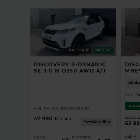
NA SKLADE
JAZDENÉ
DISCOVERY R-DYNAMIC
DISC
SE 3.0 I6 D250 AWD A/T
MHE
Záruka
VIN:
S
ZĽAV
VIN:
SALRA2BW1P2470191
47 990 €
86 526 
s DPH
Prevádzka Nitra
62 9
Palivo:
Kilometre:
Palivo:
Rok: