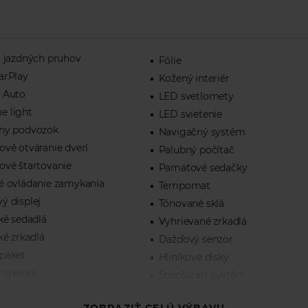
t jazdných pruhov
Fólie
arPlay
Kožený interiér
 Auto
LED svetlomety
 light
LED svietenie
ny podvozok
Navigačný systém
ové otváranie dverí
Palubný počítač
ové štartovanie
Pamäťové sedačky
é ovládanie zamykania
Tempomat
ý displej
Tónované sklá
ké sedadlá
Vyhrievané zrkadlá
ké zrkadlá
Dažďový senzor
paket
Hliníkové disky
 opierka
Stop&start systém
nkčný volant
Strešný nosič
ZOBRAZIŤ CELÚ VÝBAVU