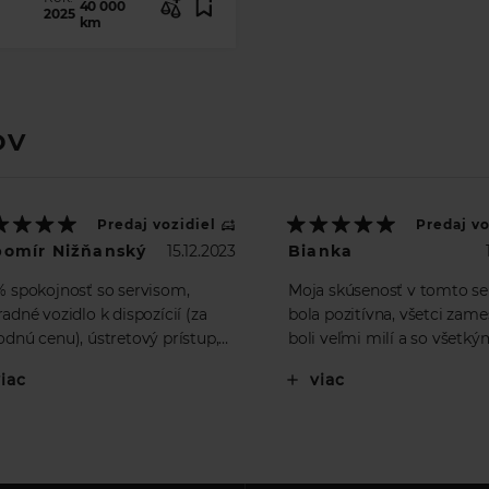
40 000
2025
km
OV
Predaj vozidiel
Predaj vo
bomír Nižňanský
15.12.2023
Bianka
% spokojnosť so servisom,
Moja skúsenosť v tomto se
adné vozidlo k dispozícií (za
bola pozitívna, všetci zam
dnú cenu), ústretový prístup,
boli veľmi milí a so všetký
budem chodiť len do JP-AUTO,
som potrebovala mi ochot
viac
viac
covery Sport
pomohli . Rada sa na Vás 
opäť ak budem niečo potre