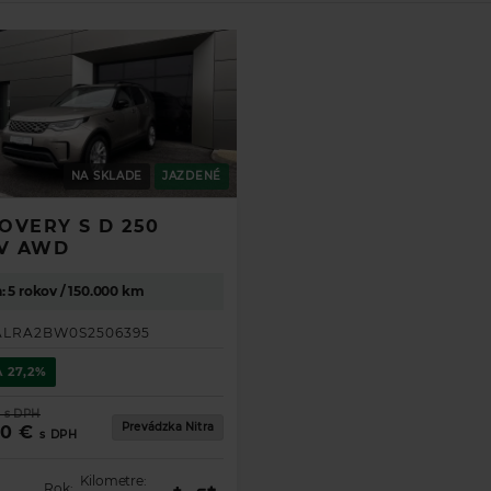
NA SKLADE
JAZDENÉ
OVERY S D 250
V AWD
: 5 rokov / 150.000 km
ALRA2BW0S2506395
A
27,2%
€
s DPH
Prevádzka Nitra
90 €
s DPH
Kilometre:
Rok: