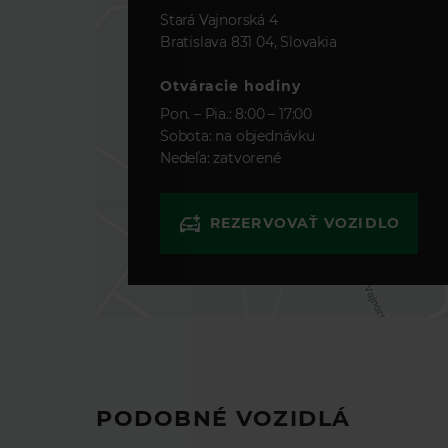
Akonáhle dôjde k zníženiu ceny, aut
Stará Vajnorská 4
Zaujala Vás táto ponuka? Pomoc
Vďaka tomu budete mať prehľad o vý
Bratislava 831 04, Slovakia
TL
si môžet
Leasingového asistenta
VYPLŇTE KONTAKTNÉ Ú
nezáväzne navrhnúť ponuku na m
a v prípade záujmu ponuku odosl
Otváracie hodiny
schválenie online.
Pon. – Pia.: 8:00 – 17:00
Sobota: na objednávku
Nedeľa: zatvorené
REZERVOVAŤ VOZIDLO
POKRAČOVAŤ
PODOBNÉ VOZIDLÁ