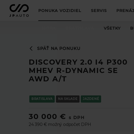
PONUKA VOZIDIEL
SERVIS
PRENÁJ
NITRA
BRATISLAVA
VŠETKY
B
SPÄŤ NA PONUKU
DISCOVERY 2.0 I4 P300
MHEV R-DYNAMIC SE
AWD A/T
BRATISLAVA
NA SKLADE
JAZDENÉ
30 000 €
s DPH
24 390 € možný odpočet DPH