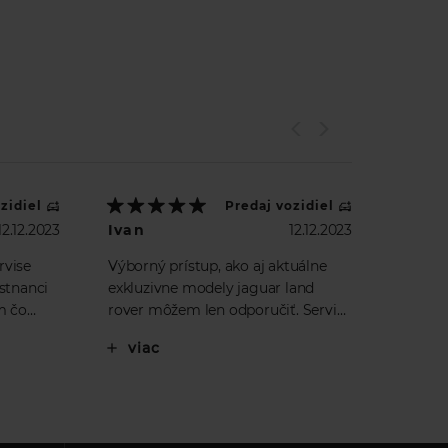
zidiel
Predaj vozidiel
12.12.2023
Ivan
12.12.2023
rvise
Výborný prístup, ako aj aktuálne
estnanci
exkluzivne modely jaguar land
m čo
rover môžem len odporučiť. Servis,
ne
showroom a extra pána od predaja
viac
obrátim
:) 5*****.
bovať .