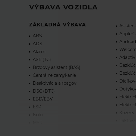
VÝBAVA VOZIDLA
ZÁKLADNÁ VÝBAVA
Asisten
Apple C
ABS
Android
ADS
Welcome
Alarm
Adaptív
ASR (TC)
Bezkľúč
Brzdový asistent (BAS)
Bezkľúč
Centrálne zamykanie
Diaľkov
Deaktivácia airbagov
Dotykov
DSC (DTC)
Elektric
EBD/EBV
Elektric
ESP
Kožený 
Isofix
Lakťová
MSR
Multifu
Natáčacie svetlomety