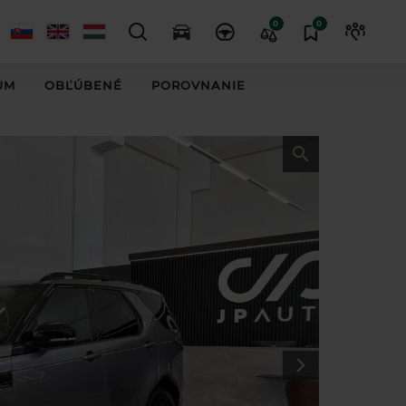
0
0
UM
OBĽÚBENÉ
POROVNANIE