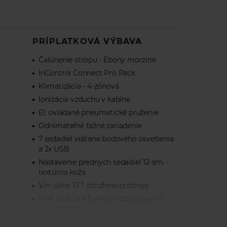
PRÍPLATKOVÁ VÝBAVA
Čalúnenie stropu - Ebony morzine
InControl Connect Pro Pack
Klimatizácia - 4-zónová
Ionizácia vzduchu v kabíne
El. ovládané pneumatické pruženie
Odnímateľné ťažné zariadenie
7 sedadiel vrátane bodového osvetlenia
a 2x USB
Nastavenie predných sedadiel 12-sm. -
textúrna koža
Virtuálne TFT združené prístroje
Port USB 2x s funkciou dobíjania v 2.
rade sedadiel
Strešný nosič - pozdĺžny, čierny