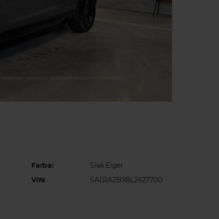
Farba:
Sivá Eiger
)
VIN:
SALRA2BX8L2427700