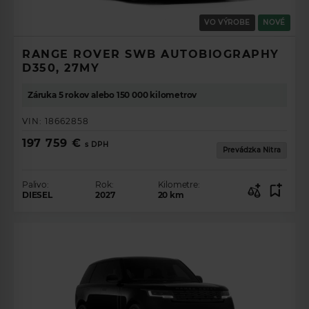
VO VÝROBE
NOVÉ
RANGE ROVER SWB AUTOBIOGRAPHY
D350, 27MY
Záruka 5 rokov alebo 150 000 kilometrov
VIN:
18662858
197 759 €
s DPH
Prevádzka Nitra
Palivo:
Rok:
Kilometre:
DIESEL
2027
20
km