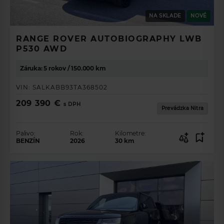
NA SKLADE
NOVÉ
RANGE ROVER AUTOBIOGRAPHY LWB
P530 AWD
Záruka: 5 rokov / 150.000 km
VIN:
SALKABB93TA368502
209 390 €
s DPH
Prevádzka Nitra
Palivo:
Rok:
Kilometre:
BENZÍN
2026
30
km