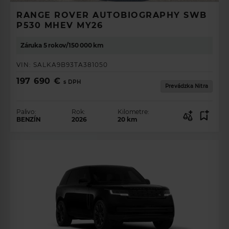
RANGE ROVER AUTOBIOGRAPHY SWB
P530 MHEV MY26
Záruka 5 rokov/150 000 km
VIN:
SALKA9B93TA381050
197 690 €
s DPH
Prevádzka Nitra
Palivo:
Rok:
Kilometre:
BENZÍN
2026
20
km