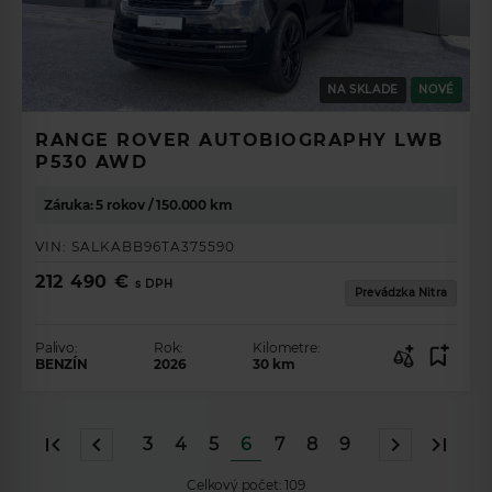
NA SKLADE
NOVÉ
RANGE ROVER AUTOBIOGRAPHY LWB
P530 AWD
Záruka: 5 rokov / 150.000 km
VIN:
SALKABB96TA375590
212 490 €
s DPH
Prevádzka Nitra
Palivo:
Rok:
Kilometre:
BENZÍN
2026
30
km
3
4
5
6
7
8
9
Celkový počet:
109