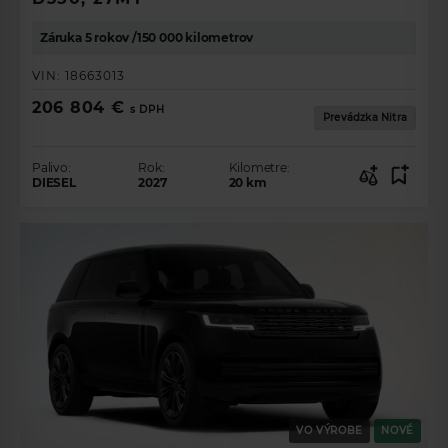
Záruka 5 rokov /150 000 kilometrov
VIN:
18663013
206 804 €
s DPH
Prevádzka Nitra
Palivo:
Rok:
Kilometre:
DIESEL
2027
20
km
VO VÝROBE
NOVÉ