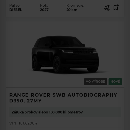
Palivo:
Rok:
Kilometre:
DIESEL
2027
20
km
ZÍSKAJTE
PREHĽAD O
VO VÝROBE
NOVÉ
PONUKE
RANGE ROVER SWB AUTOBIOGRAPHY
VOZIDIEL.
D350, 27MY
Záruka 5 rokov alebo 150 000 kilometrov
VYBERTE SI VAŠE
VOZIDLO SNOV
VIN:
18662984