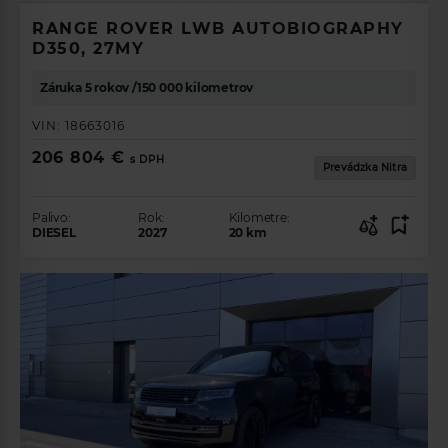
RANGE ROVER LWB AUTOBIOGRAPHY
D350, 27MY
Záruka 5 rokov /150 000 kilometrov
VIN:
18663016
206 804 €
s DPH
Prevádzka Nitra
Palivo:
Rok:
Kilometre:
DIESEL
2027
20
km