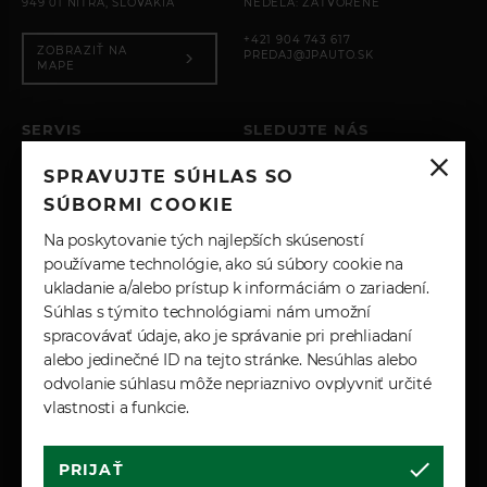
949 01 NITRA, SLOVAKIA
NEDEĽA: ZATVORENÉ
+421 904 743 617
ZOBRAZIŤ NA
PREDAJ@JPAUTO.SK
MAPE
SERVIS
SLEDUJTE NÁS
PO – PIA: 8:00 - 17:00
SPRAVUJTE SÚHLAS SO
SOBOTA: ZATVORENÉ
INSTAGRAM
NEDEĽA: ZATVORENÉ
SÚBORMI COOKIE
+421 904 743 617
FACEBOOK
Na poskytovanie tých najlepších skúseností
SERVIS@JPAUTO.SK
používame technológie, ako sú súbory cookie na
ukladanie a/alebo prístup k informáciám o zariadení.
LINKEDIN
Súhlas s týmito technológiami nám umožní
spracovávať údaje, ako je správanie pri prehliadaní
YOUTUBE
alebo jedinečné ID na tejto stránke. Nesúhlas alebo
odvolanie súhlasu môže nepriaznivo ovplyvniť určité
vlastnosti a funkcie.
PRIJAŤ
Cookies
Marketingové podmienky