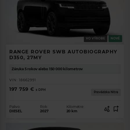
VO VÝROBE
NOVÉ
RANGE ROVER SWB AUTOBIOGRAPHY
D350, 27MY
Záruka 5 rokov alebo 150 000 kilometrov
VIN:
18662991
197 759 €
s DPH
Prevádzka Nitra
Palivo:
Rok:
Kilometre:
DIESEL
2027
20
km