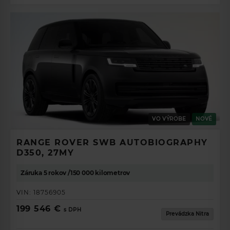
VO VÝROBE
NOVÉ
RANGE ROVER SWB AUTOBIOGRAPHY
D350, 27MY
Záruka 5 rokov /150 000 kilometrov
VIN:
18756905
199 546 €
s DPH
Prevádzka Nitra