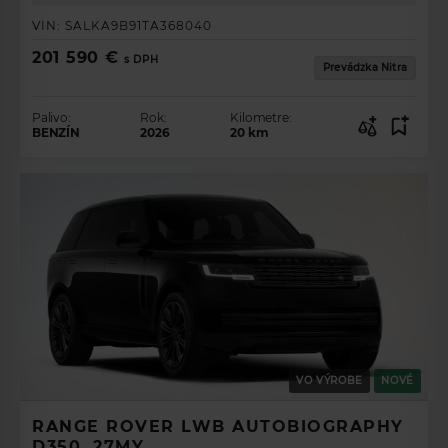
VIN:
SALKA9B91TA368040
201 590 €
s DPH
Prevádzka Nitra
Palivo:
Rok:
Kilometre:
BENZÍN
2026
20
km
VO VÝROBE
NOVÉ
RANGE ROVER LWB AUTOBIOGRAPHY
D350, 27MY