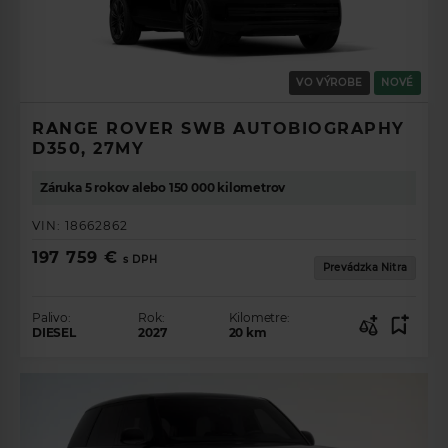
VO VÝROBE
NOVÉ
RANGE ROVER SWB AUTOBIOGRAPHY
D350, 27MY
Záruka 5 rokov alebo 150 000 kilometrov
VIN:
18662862
197 759 €
s DPH
Prevádzka Nitra
Palivo:
Rok:
Kilometre:
DIESEL
2027
20
km