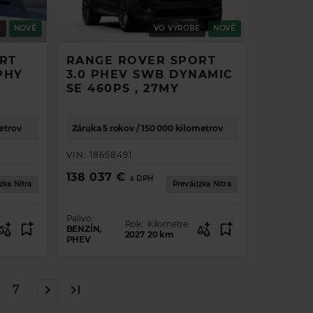
E
NOVÉ
VO VÝROBE
NOVÉ
RT
RANGE ROVER SPORT
PHY
3.0 PHEV SWB DYNAMIC
SE 460PS , 27MY
etrov
Záruka 5 rokov / 150 000 kilometrov
VIN:
18658491
138 037 €
s DPH
zka Nitra
Prevádzka Nitra
Palivo:
Rok:
Kilometre:
BENZÍN,
2027
20
km
PHEV
7