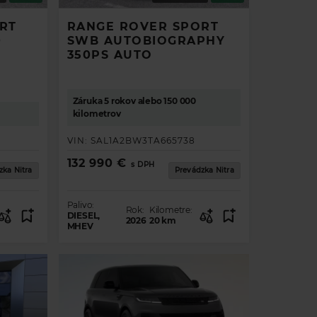
RT
RANGE ROVER SPORT
0
SWB AUTOBIOGRAPHY
350PS AUTO
Záruka 5 rokov alebo 150 000
kilometrov
VIN:
SAL1A2BW3TA665738
132 990 €
s DPH
zka Nitra
Prevádzka Nitra
Palivo:
Rok:
Kilometre:
DIESEL,
2026
20
km
MHEV