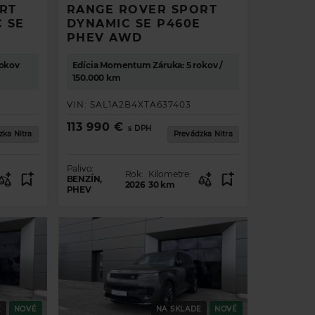
RT
RANGE ROVER SPORT
 SE
DYNAMIC SE P460E
PHEV AWD
rokov
Edícia Momentum Záruka: 5 rokov /
150.000 km
VIN:
SAL1A2B4XTA637403
113 990 €
s DPH
zka Nitra
Prevádzka Nitra
Palivo:
Rok:
Kilometre:
BENZÍN,
2026
30
km
PHEV
.
E
NOVÉ
NA SKLADE
NOVÉ