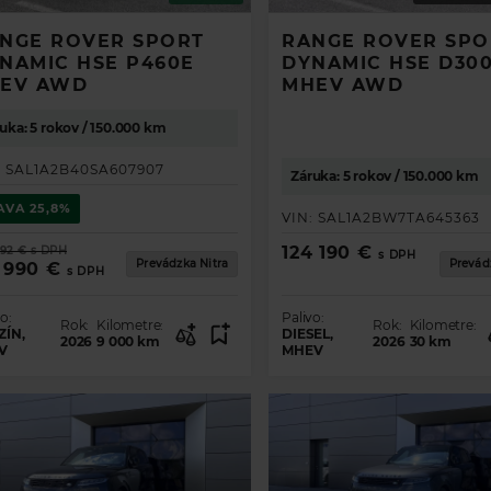
I VAŠE VOZIDLO SNOV
NGE ROVER SPORT
RANGE ROVER SPO
NAMIC HSE P460E
DYNAMIC HSE D30
EV AWD
MHEV AWD
uka: 5 rokov / 150.000 km
 Evoque
 Velar
 Sport
ort
:
SAL1A2B40SA607907
Záruka: 5 rokov / 150.000 km
AVA
25,8%
VIN:
SAL1A2BW7TA645363
124 190 €
992 €
s DPH
s DPH
Prevádzka Nitra
Prevád
 990 €
s DPH
o:
Palivo:
Rok:
Kilometre:
Rok:
Kilometre:
ZÍN,
DIESEL,
2026
9 000
km
2026
30
km
V
MHEV
AŤ