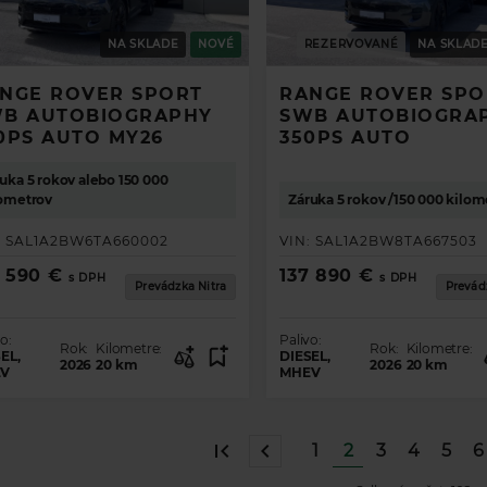
NA SKLADE
NOVÉ
REZERVOVANÉ
NA SKLAD
NGE ROVER SPORT
RANGE ROVER SPO
B AUTOBIOGRAPHY
SWB AUTOBIOGRA
0PS AUTO MY26
350PS AUTO
uka 5 rokov alebo 150 000
lometrov
Záruka 5 rokov /150 000 kilom
:
SAL1A2BW6TA660002
VIN:
SAL1A2BW8TA667503
6 590 €
137 890 €
s DPH
s DPH
Prevádzka Nitra
Prevád
o:
Palivo:
Rok:
Kilometre:
Rok:
Kilometre:
EL,
DIESEL,
2026
20
km
2026
20
km
V
MHEV
1
2
3
4
5
6