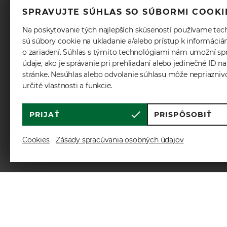
SPRAVUJTE SÚHLAS SO SÚBORMI COOKI
Na poskytovanie tých najlepších skúseností používame tec
sú súbory cookie na ukladanie a/alebo prístup k informáci
o zariadení. Súhlas s týmito technológiami nám umožní sp
údaje, ako je správanie pri prehliadaní alebo jedinečné ID na
stránke. Nesúhlas alebo odvolanie súhlasu môže nepriazniv
určité vlastnosti a funkcie.
PRIJAŤ
PRISPÔSOBIŤ
Cookies
Zásady spracúvania osobných údajov