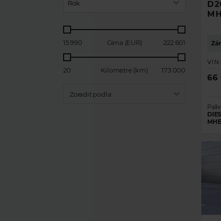
Rok
D2
M
15 990
Cena (EUR)
222 601
Zár
VIN
20
Kilometre (km)
173 000
66
Zoradiť podla:
Paliv
DIES
MHE