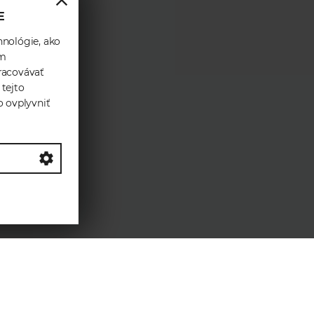
E
hnológie, ako
ám
racovávať
 tejto
o ovplyvniť