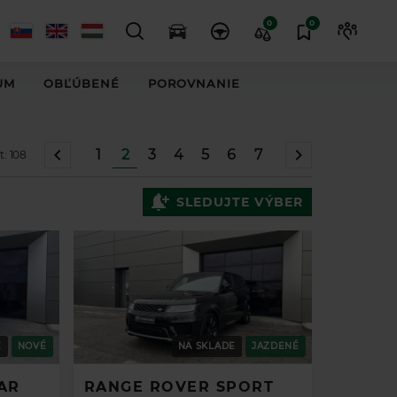
0
0
UM
OBĽÚBENÉ
POROVNANIE
1
2
3
4
5
6
7
t:
108
SLEDUJTE VÝBER
E
NOVÉ
NA SKLADE
JAZDENÉ
AR
RANGE ROVER SPORT