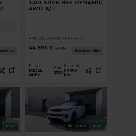
N
3.0D SDV6 HSE DYNAMIC
AT
AWD A/T
VIN:
SALWA2BK8LA734703
44 895 €
s DPH
zka Nitra
Prevádzka Nitra
Palivo:
Kilometre:
Rok:
DIESEL,
98 000
2020
MHEV
km
E
NOVÉ
NA SKLADE
NOVÉ