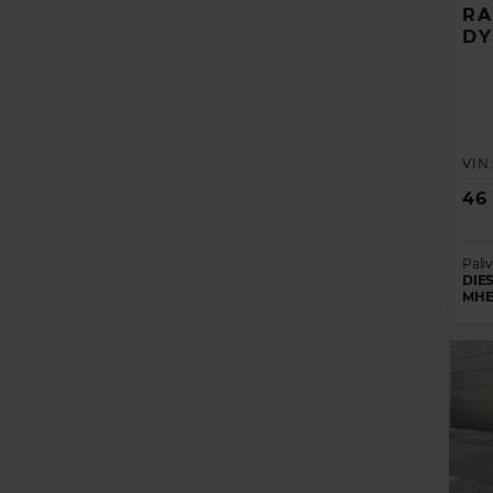
RA
DY
VIN
46
Paliv
DIES
MHE
ZÍSKAJ