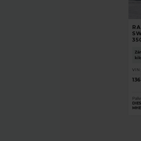
RA
SW
35
Zár
ki
VIN
13
Paliv
DIES
MHE