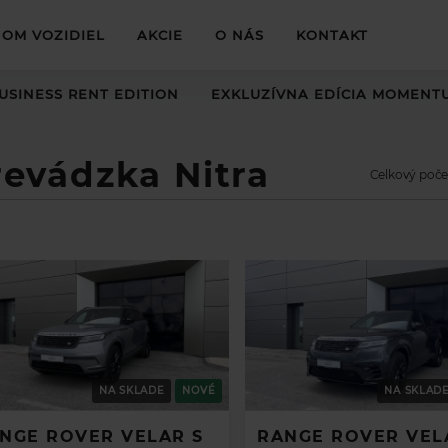
OM VOZIDIEL
AKCIE
O NÁS
KONTAKT
USINESS RENT EDITION
EXKLUZÍVNA EDÍCIA MOMENT
revádzka Nitra
Celkový poče
NA SKLADE
NOVÉ
NA SKLAD
NGE ROVER VELAR S
RANGE ROVER VEL