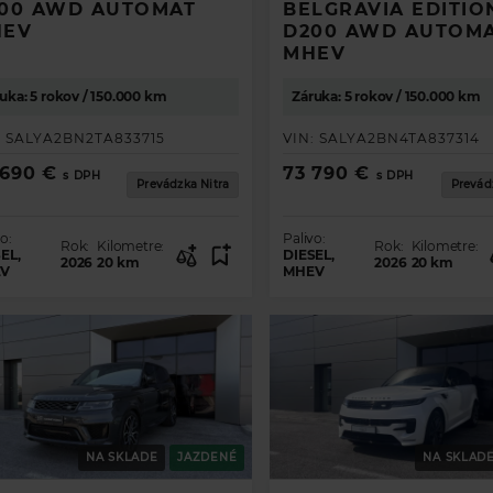
00 AWD AUTOMAT
BELGRAVIA EDITIO
HEV
D200 AWD AUTOM
MHEV
uka: 5 rokov / 150.000 km
Záruka: 5 rokov / 150.000 km
:
SALYA2BN2TA833715
VIN:
SALYA2BN4TA837314
 690 €
73 790 €
s DPH
s DPH
Prevádzka Nitra
Prevád
o:
Palivo:
Rok:
Kilometre:
Rok:
Kilometre:
EL,
DIESEL,
2026
20
km
2026
20
km
V
MHEV
NA SKLADE
JAZDENÉ
NA SKLAD