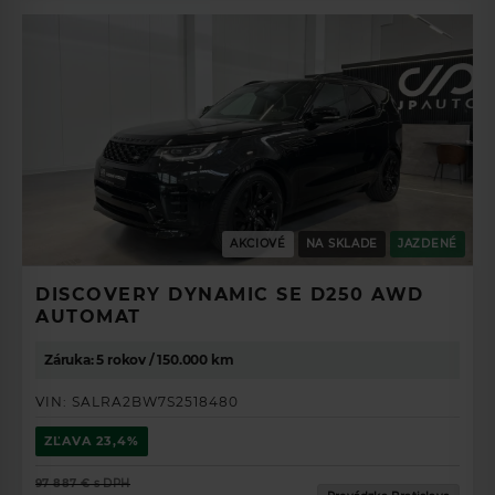
AKCIOVÉ
NA SKLADE
JAZDENÉ
DISCOVERY DYNAMIC SE D250 AWD
AUTOMAT
Záruka: 5 rokov / 150.000 km
VIN:
SALRA2BW7S2518480
ZĽAVA
23,4%
97 887 €
s DPH