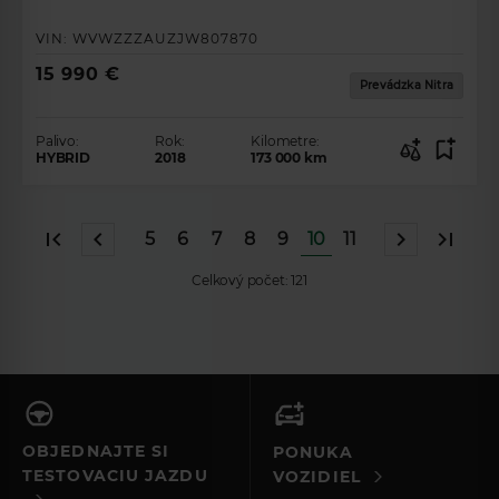
VIN:
WVWZZZAUZJW807870
15 990 €
Prevádzka Nitra
Palivo:
Rok:
Kilometre:
HYBRID
2018
173 000
km
5
6
7
8
9
10
11
Celkový počet:
121
OBJEDNAJTE SI
PONUKA
TESTOVACIU JAZDU
VOZIDIEL