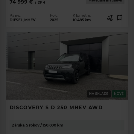
Prevádzka Bratislava
74 999 €
s DPH
Palivo:
Rok:
Kilometre:
DIESEL, MHEV
2025
10 485
km
NA SKLADE
NOVÉ
DISCOVERY S D 250 MHEV AWD
Záruka: 5 rokov / 150.000 km