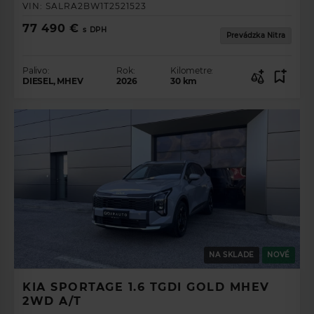
VIN:
SALRA2BW1T2521523
77 490 €
s DPH
Prevádzka Nitra
Palivo:
Rok:
Kilometre:
DIESEL, MHEV
2026
30
km
NA SKLADE
NOVÉ
KIA SPORTAGE 1.6 TGDI GOLD MHEV
2WD A/T