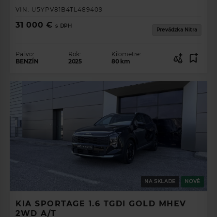
VIN:
U5YPV81B4TL489409
31 000 €
s DPH
Prevádzka Nitra
Palivo:
Rok:
Kilometre:
BENZÍN
2025
80
km
NA SKLADE
NOVÉ
KIA SPORTAGE 1.6 TGDI GOLD MHEV
2WD A/T