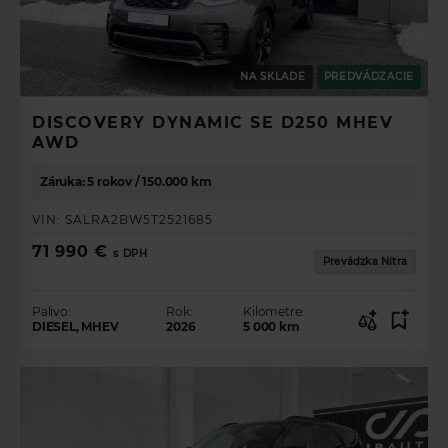
NA SKLADE
PREDVÁDZACIE
DISCOVERY DYNAMIC SE D250 MHEV
AWD
Záruka: 5 rokov / 150.000 km
VIN:
SALRA2BW5T2521685
71 990 €
s DPH
Prevádzka Nitra
Palivo:
Rok:
Kilometre:
DIESEL, MHEV
2026
5 000
km