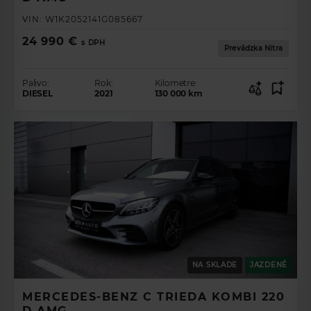
VIN:
W1K2052141G085667
24 990 €
s DPH
Prevádzka Nitra
Palivo:
Rok:
Kilometre:
DIESEL
2021
130 000
km
NA SKLADE
JAZDENÉ
MERCEDES-BENZ C TRIEDA KOMBI 220
D AMG