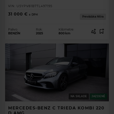
VIN:
U5YPV81B7TL497195
31 000 €
s DPH
Prevádzka Nitra
Palivo:
Rok:
Kilometre:
BENZÍN
2025
800
km
NA SKLADE
JAZDENÉ
MERCEDES-BENZ C TRIEDA KOMBI 220
D AMG