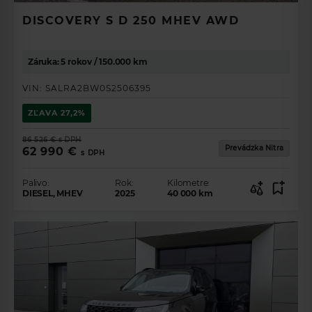
DISCOVERY S D 250 MHEV AWD
Záruka: 5 rokov / 150.000 km
VIN:
SALRA2BW0S2506395
ZĽAVA
27,2%
86 526 €
s DPH
Prevádzka Nitra
62 990 €
s DPH
Palivo:
Rok:
Kilometre:
DIESEL, MHEV
2025
40 000
km