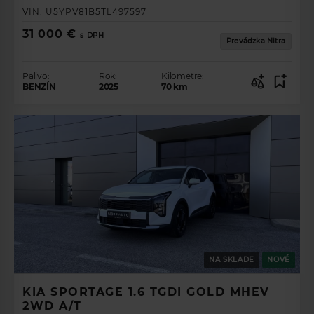
Palivo
VIN:
U5YPV81B5TL497597
Rok
31 000 €
s DPH
Prevádzka Nitra
Palivo:
Rok:
Kilometre:
BENZÍN
2025
70
km
POKRAČOVAŤ
NA SKLADE
NOVÉ
KIA SPORTAGE 1.6 TGDI GOLD MHEV
2WD A/T