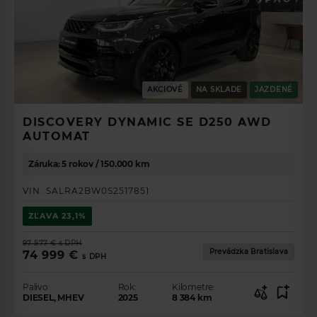
AKCIOVÉ
NA SKLADE
JAZDENÉ
DISCOVERY DYNAMIC SE D250 AWD
AUTOMAT
Záruka: 5 rokov / 150.000 km
VIN:
SALRA2BW0S2517851
ZĽAVA
23,1%
97 577 €
s DPH
Prevádzka Bratislava
74 999 €
s DPH
Palivo:
Rok:
Kilometre:
DIESEL, MHEV
2025
8 384
km