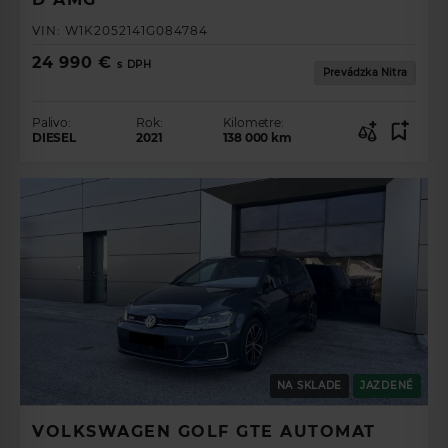
VIN:
W1K2052141G084784
24 990 €
s DPH
Prevádzka Nitra
Palivo:
Rok:
Kilometre:
DIESEL
2021
138 000
km
NA SKLADE
JAZDENÉ
VOLKSWAGEN GOLF GTE AUTOMAT