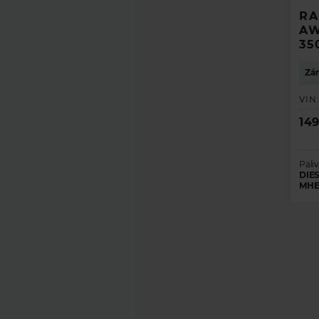
RA
AW
35
Zár
VIN
14
Paliv
DIES
MHE