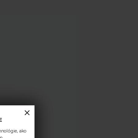
E
hnológie, ako
ám