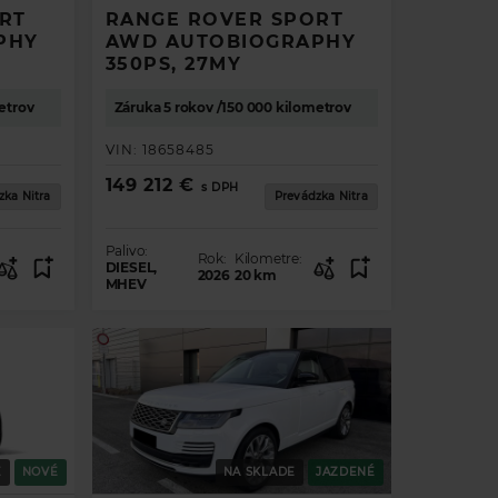
RT
RANGE ROVER SPORT
PHY
AWD AUTOBIOGRAPHY
350PS, 27MY
etrov
Záruka 5 rokov /150 000 kilometrov
VIN:
18658485
149 212 €
s DPH
zka Nitra
Prevádzka Nitra
Palivo:
Rok:
Kilometre:
DIESEL,
2026
20
km
MHEV
E
NOVÉ
NA SKLADE
JAZDENÉ