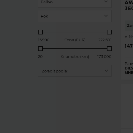
Palivo
AW
35
Rok
Zár
VIN
15 990
Cena (EUR)
222 601
14
20
Kilometre (km)
173 000
Paliv
DIES
Zoradiť podla:
MHE