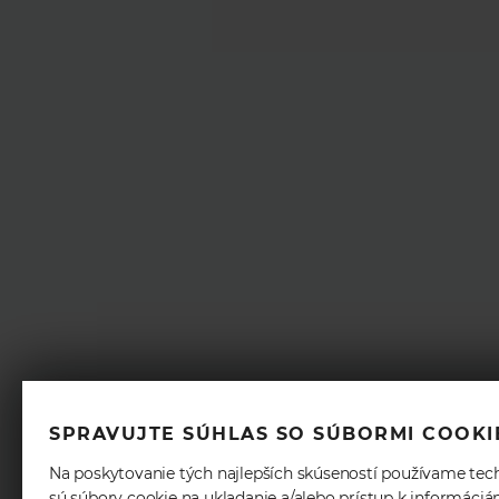
SPRAVUJTE SÚHLAS SO SÚBORMI COOKI
Na poskytovanie tých najlepších skúseností používame tec
sú súbory cookie na ukladanie a/alebo prístup k informáci