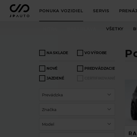
PONUKA VOZIDIEL
SERVIS
PRENÁJ
NITRA
BRATISLAVA
VŠETKY
B
P
NA SKLADE
VO VÝROBE
NOVÉ
PREDVÁDZACIE
JAZDENÉ
CERTIFIKOVANÉ
Prevádzka
Značka
Model
RA