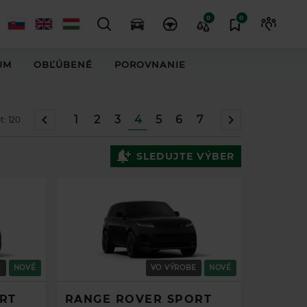
0
0
UM
OBĽÚBENÉ
POROVNANIE
1
2
3
4
5
6
7
t:
120
SLEDUJTE VÝBER
E
NOVÉ
VO VÝROBE
NOVÉ
RT
RANGE ROVER SPORT