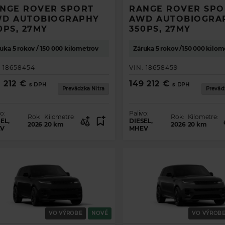
NGE ROVER SPORT
RANGE ROVER SPO
D AUTOBIOGRAPHY
AWD AUTOBIOGRA
0PS, 27MY
350PS, 27MY
uka 5 rokov / 150 000 kilometrov
Záruka 5 rokov /150 000 kilom
 Evoque
 Velar
 Sport
ort
:
18658454
VIN:
18658459
 212 €
149 212 €
s DPH
s DPH
Prevádzka Nitra
Prevád
o:
Palivo:
Rok:
Kilometre:
Rok:
Kilometre:
EL,
DIESEL,
2026
20
km
2026
20
km
V
MHEV
AŤ
VO VÝROBE
NOVÉ
VO VÝROB