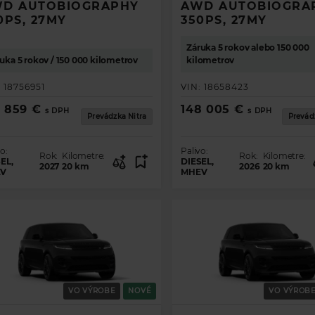
D AUTOBIOGRAPHY
AWD AUTOBIOGRA
0PS, 27MY
350PS, 27MY
Záruka 5 rokov alebo 150 000
uka 5 rokov / 150 000 kilometrov
kilometrov
:
18756951
VIN:
18658423
7 859 €
148 005 €
s DPH
s DPH
Prevádzka Nitra
Prevád
o:
Palivo:
Rok:
Kilometre:
Rok:
Kilometre:
EL,
DIESEL,
2027
20
km
2026
20
km
V
MHEV
VO VÝROBE
NOVÉ
VO VÝROB