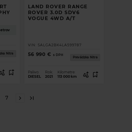
RT
LAND ROVER RANGE
PHY
ROVER 3.0D SDV6
VOGUE 4WD A/T
metrov
VIN:
SALGA2BK4LA599787
zka Nitra
56 990 €
s DPH
Prevádzka Nitra
Palivo:
Rok:
Kilometre:
DIESEL
2021
113 000
km
7