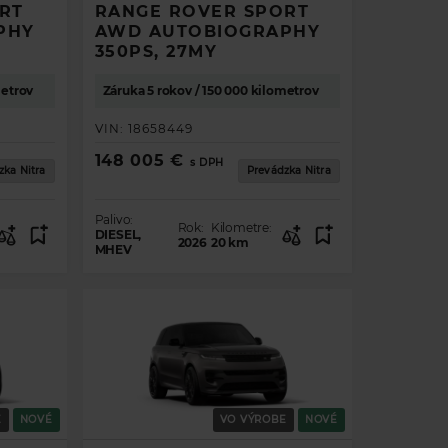
RT
RANGE ROVER SPORT
PHY
AWD AUTOBIOGRAPHY
350PS, 27MY
metrov
Záruka 5 rokov / 150 000 kilometrov
VIN:
18658449
148 005 €
s DPH
zka Nitra
Prevádzka Nitra
Palivo:
Rok:
Kilometre:
DIESEL,
2026
20
km
MHEV
.
E
NOVÉ
VO VÝROBE
NOVÉ