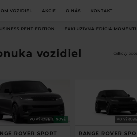
OM VOZIDIEL
AKCIE
O NÁS
KONTAKT
USINESS RENT EDITION
EXKLUZÍVNA EDÍCIA MOMENT
onuka vozidiel
Celkový poče
VO VÝROBE
NOVÉ
VO VÝROB
NGE ROVER SPORT
RANGE ROVER SPO