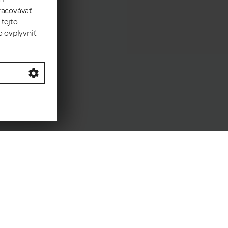
racovávať
 tejto
o ovplyvniť