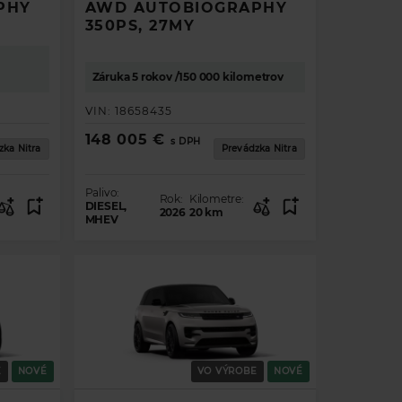
PHY
AWD AUTOBIOGRAPHY
350PS, 27MY
Záruka 5 rokov /150 000 kilometrov
VIN:
18658435
148 005 €
s DPH
zka Nitra
Prevádzka Nitra
Palivo:
Rok:
Kilometre:
DIESEL,
2026
20
km
MHEV
E
NOVÉ
VO VÝROBE
NOVÉ