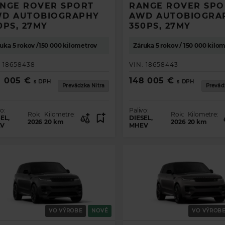
NGE ROVER SPORT
RANGE ROVER SPO
D AUTOBIOGRAPHY
AWD AUTOBIOGRA
0PS, 27MY
350PS, 27MY
uka 5 rokov /150 000 kilometrov
Záruka 5 rokov / 150 000 kilo
:
18658438
VIN:
18658443
8 005 €
148 005 €
s DPH
s DPH
Prevádzka Nitra
Prevád
o:
Palivo:
Rok:
Kilometre:
Rok:
Kilometre:
EL,
DIESEL,
2026
20
km
2026
20
km
V
MHEV
TE PREHĽAD O PONUKE VOZIDIEL
VO VÝROBE
NOVÉ
VO VÝROB
I VAŠE VOZIDLO SNOV