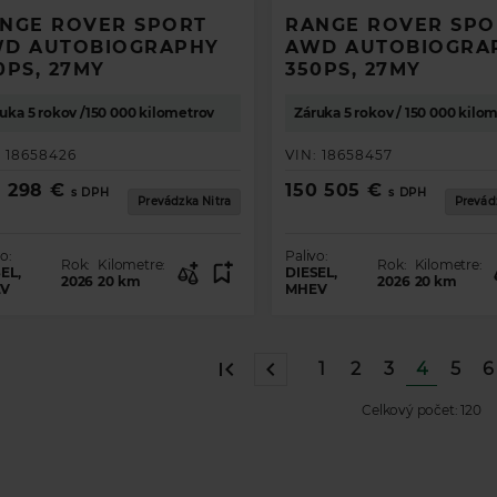
NGE ROVER SPORT
RANGE ROVER SPO
D AUTOBIOGRAPHY
AWD AUTOBIOGRA
0PS, 27MY
350PS, 27MY
uka 5 rokov /150 000 kilometrov
Záruka 5 rokov / 150 000 kilo
:
18658426
VIN:
18658457
9 298 €
150 505 €
s DPH
s DPH
Prevádzka Nitra
Prevád
o:
Palivo:
Rok:
Kilometre:
Rok:
Kilometre:
EL,
DIESEL,
2026
20
km
2026
20
km
V
MHEV
1
2
3
4
5
6
Celkový počet:
120