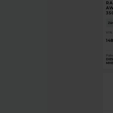
RA
AW
35
Zár
VIN
14
Paliv
DIES
MHE
ZÍSKAJ
VYBERTE S