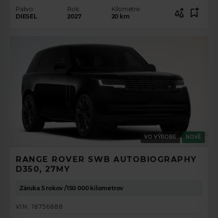
Palivo:
Rok:
Kilometre:
DIESEL
2027
20
km
ZÍSKAJTE
PREHĽAD O
VO VÝROBE
NOVÉ
PONUKE
RANGE ROVER SWB AUTOBIOGRAPHY
VOZIDIEL.
D350, 27MY
Záruka 5 rokov /150 000 kilometrov
VYBERTE SI VAŠE
VOZIDLO SNOV
VIN:
18756888