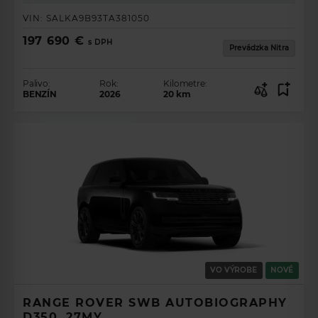
VIN:
SALKA9B93TA381050
197 690 €
s DPH
Prevádzka Nitra
Palivo:
Rok:
Kilometre:
BENZÍN
2026
20
km
VO VÝROBE
NOVÉ
RANGE ROVER SWB AUTOBIOGRAPHY
D350, 27MY