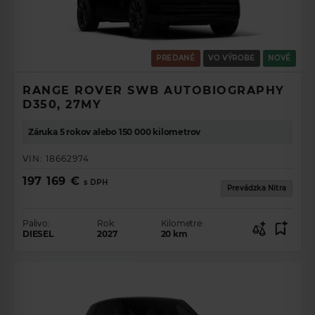
PREDANÉ
VO VÝROBE
NOVÉ
RANGE ROVER SWB AUTOBIOGRAPHY
D350, 27MY
Záruka 5 rokov alebo 150 000 kilometrov
VIN:
18662974
197 169 €
s DPH
Prevádzka Nitra
Palivo:
Rok:
Kilometre:
DIESEL
2027
20
km