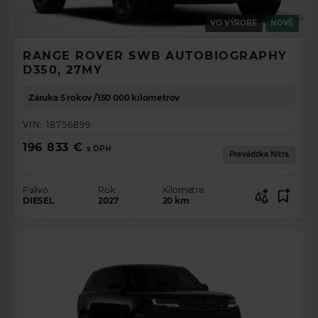
VO VÝROBE
NOVÉ
RANGE ROVER SWB AUTOBIOGRAPHY
D350, 27MY
Záruka 5 rokov /150 000 kilometrov
VIN:
18756899
196 833 €
s DPH
Prevádzka Nitra
Palivo:
Rok:
Kilometre:
DIESEL
2027
20
km