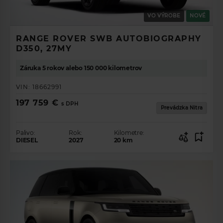
VO VÝROBE
NOVÉ
RANGE ROVER SWB AUTOBIOGRAPHY
D350, 27MY
Záruka 5 rokov alebo 150 000 kilometrov
VIN:
18662991
197 759 €
s DPH
Prevádzka Nitra
Palivo:
Rok:
Kilometre:
DIESEL
2027
20
km