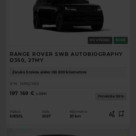
VO VÝROBE
NOVÉ
RANGE ROVER SWB AUTOBIOGRAPHY
D350, 27MY
Záruka 5 rokov alebo 150 000 kilometrov
VIN:
18662988
197 169 €
s DPH
Prevádzka Nitra
Palivo:
Rok:
Kilometre:
DIESEL
2027
20
km