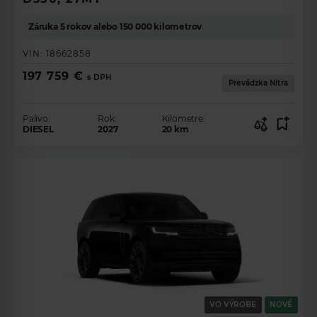
Záruka 5 rokov alebo 150 000 kilometrov
VIN:
18662858
197 759 €
s DPH
Prevádzka Nitra
Palivo:
Rok:
Kilometre:
DIESEL
2027
20
km
VO VÝROBE
NOVÉ