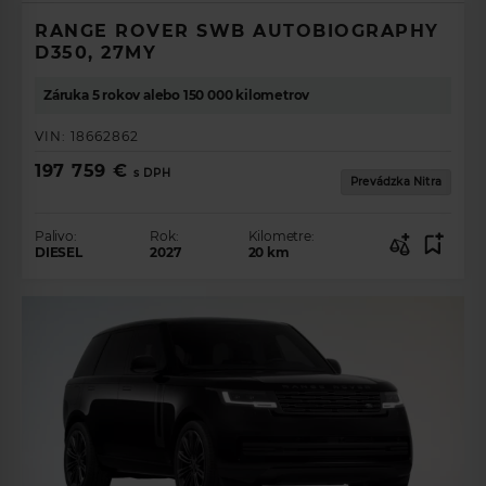
RANGE ROVER SWB AUTOBIOGRAPHY
D350, 27MY
Záruka 5 rokov alebo 150 000 kilometrov
VIN:
18662862
197 759 €
s DPH
Prevádzka Nitra
Palivo:
Rok:
Kilometre:
DIESEL
2027
20
km