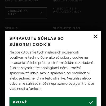
949 01 NITRA, SLOVAKIA
NEDEĽA: ZATVORENÉ
+421 904 743 617
ZOBRAZIŤ NA
PREDAJ@JPAUTO.SK
MAPE
SERVIS
SLEDUJTE NÁS
PO – PIA: 8:00 - 17:00
SPRAVUJTE SÚHLAS SO
SOBOTA: ZATVORENÉ
INSTAGRAM
NEDEĽA: ZATVORENÉ
SÚBORMI COOKIE
+421 904 743 617
FACEBOOK
Na poskytovanie tých najlepších skúseností
SERVIS@JPAUTO.SK
používame technológie, ako sú súbory cookie na
ukladanie a/alebo prístup k informáciám o zariadení.
LINKEDIN
Súhlas s týmito technológiami nám umožní
spracovávať údaje, ako je správanie pri prehliadaní
YOUTUBE
alebo jedinečné ID na tejto stránke. Nesúhlas alebo
odvolanie súhlasu môže nepriaznivo ovplyvniť určité
vlastnosti a funkcie.
PRIJAŤ
Cookies
Marketingové podmienky