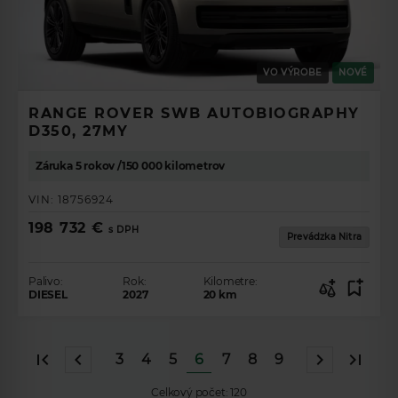
VO VÝROBE
NOVÉ
RANGE ROVER SWB AUTOBIOGRAPHY
D350, 27MY
Záruka 5 rokov /150 000 kilometrov
VIN:
18756924
198 732 €
s DPH
Prevádzka Nitra
Palivo:
Rok:
Kilometre:
DIESEL
2027
20
km
3
4
5
6
7
8
9
Celkový počet:
120