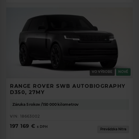
VO VÝROBE
NOVÉ
RANGE ROVER SWB AUTOBIOGRAPHY
D350, 27MY
Záruka 5 rokov /150 000 kilometrov
VIN:
18663002
197 169 €
s DPH
Prevádzka Nitra