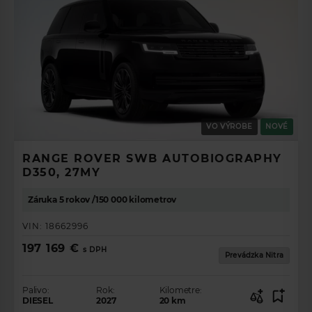
VO VÝROBE
NOVÉ
RANGE ROVER SWB AUTOBIOGRAPHY
D350, 27MY
Záruka 5 rokov /150 000 kilometrov
VIN:
18662996
197 169 €
s DPH
Prevádzka Nitra
Palivo:
Rok:
Kilometre:
DIESEL
2027
20
km