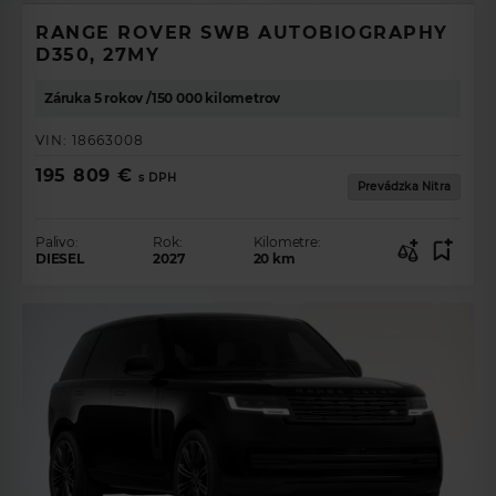
RANGE ROVER SWB AUTOBIOGRAPHY
D350, 27MY
Záruka 5 rokov /150 000 kilometrov
VIN:
18663008
195 809 €
s DPH
Prevádzka Nitra
Palivo:
Rok:
Kilometre:
DIESEL
2027
20
km