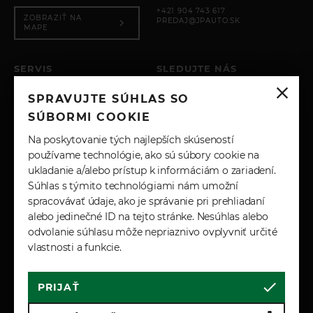
Elektrická príprava pre ťažné zariadenie
+421 904 743 617
ZOBRAZIŤ NA
Ťažné oko vpredu aj vzadu
PREDAJ@JPAUTO.SK
MAPE
Bezpečnosť a zabezpečenie
Secure Tracker Pro (12-mesačné predplatné)
SERVIS
SLEDUJTE NÁS
Obvodový alarm
PO – PIA: 8:00 - 17:00
SPRAVUJTE SÚHLAS SO
SOBOTA: ZATVORENÉ
Smerové svetlá v zrkadlách
INSTAGRAM
NEDEĽA: ZATVORENÉ
SÚBORMI COOKIE
Zákazníkom konfigurovateľné automatické
zamykanie
+421 904 743 617
FACEBOOK
Na poskytovanie tých najlepších skúseností
SERVIS@JPAUTO.SK
používame technológie, ako sú súbory cookie na
Konfigurovateľné dvojstupňové odomykanie
ukladanie a/alebo prístup k informáciám o zariadení.
Elektronicky ovládané detské zámky
LINKEDIN
Súhlas s týmito technológiami nám umožní
ISOFIX vzadu
spracovávať údaje, ako je správanie pri prehliadaní
YOUTUBE
Predné airbagy s detekciou obsadenosti sedadla
alebo jedinečné ID na tejto stránke. Nesúhlas alebo
spolujazdca
odvolanie súhlasu môže nepriaznivo ovplyvniť určité
Predné bočné airbagy
vlastnosti a funkcie.
Systém monitorovania tlaku v pneumatikách
(TMPS)
PRIJAŤ
Cookies
Marketingové podmienky
PRÍPLATKOVÁ VÝBAVA
Zásady spracúvania osobných údajov