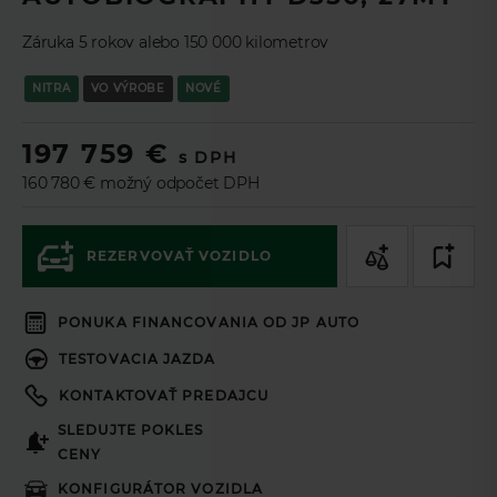
TL
Zaujala Vás táto ponuka? Pomocou
Leasingového asistenta
si môžete nezáväzne navrhnúť ponuku na mieru a v prípade
Záruka 5 rokov alebo 150 000 kilometrov
záujmu ponuku odoslať na schválenie online.
NITRA
VO VÝROBE
NOVÉ
Ak si prajete aby sme vás kontaktovali,
197 759 €
vyplňte prosím formulár.
s DPH
160 780 € možný odpočet DPH
Podnikateľ
Spotrebiteľ
REZERVOVAŤ VOZIDLO
60
mesiacov
Doba splácania
PONUKA FINANCOVANIA OD JP AUTO
50
%
Akontácia
TESTOVACIA JAZDA
Cena vozidla (s DPH 23%)
KONTAKTOVAŤ PREDAJCU
197 759€
SLEDUJTE POKLES
Akontácia
CENY
Mesačná splátka *
KONFIGURÁTOR VOZIDLA