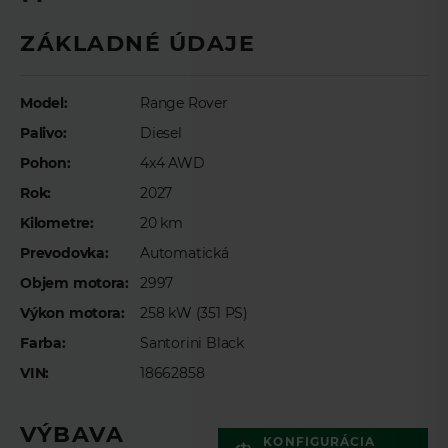
Meno
*
ZÁKLADNÉ ÚDAJE
Model:
Range Rover
Priezvisko
*
Palivo:
Diesel
Pohon:
4x4 AWD
E-mail
*
Rok:
2027
Kilometre:
20 km
Prevodovka:
Automatická
Telefón
*
Objem motora:
2997
Výkon motora:
258 kW (351 PS)
Farba:
Santorini Black
Preferovaný čas telefonického kontaktu
VIN:
18662858
VÝBAVA
KONFIGURÁCIA