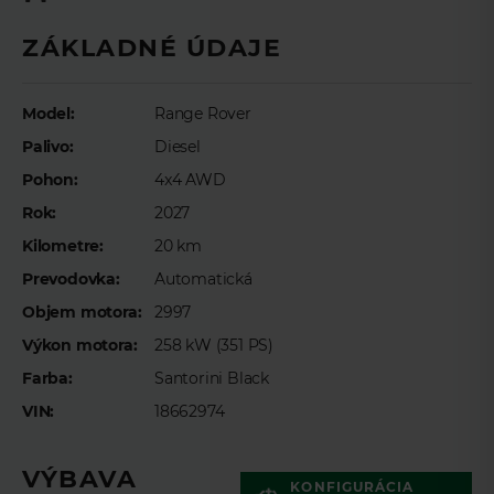
Meno
*
ZÁKLADNÉ ÚDAJE
Model:
Range Rover
Priezvisko
*
Palivo:
Diesel
Pohon:
4x4 AWD
E-mail
*
Rok:
2027
Kilometre:
20 km
Prevodovka:
Automatická
Telefón
*
Objem motora:
2997
Výkon motora:
258 kW (351 PS)
Farba:
Santorini Black
Preferovaný čas telefonického kontaktu
VIN:
18662974
VÝBAVA
KONFIGURÁCIA