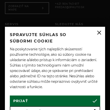
Elektrická príprava pre ťažné zariadenie
+421 904 743 617
ZOBRAZIŤ NA
Ťažné oko vpredu aj vzadu
PREDAJ@JPAUTO.SK
MAPE
Bezpečnosť a zabezpečenie
Secure Tracker Pro (12-mesačné predplatné)
SERVIS
SLEDUJTE NÁS
Obvodový alarm
PO – PIA: 8:00 - 17:00
SPRAVUJTE SÚHLAS SO
SOBOTA: ZATVORENÉ
Smerové svetlá v zrkadlách
INSTAGRAM
NEDEĽA: ZATVORENÉ
SÚBORMI COOKIE
Zákazníkom konfigurovateľné automatické
zamykanie
+421 904 743 617
FACEBOOK
Na poskytovanie tých najlepších skúseností
SERVIS@JPAUTO.SK
používame technológie, ako sú súbory cookie na
Konfigurovateľné dvojstupňové odomykanie
ukladanie a/alebo prístup k informáciám o zariadení.
Elektronicky ovládané detské zámky
LINKEDIN
Súhlas s týmito technológiami nám umožní
ISOFIX vzadu
spracovávať údaje, ako je správanie pri prehliadaní
YOUTUBE
Predné airbagy s detekciou obsadenosti sedadla
alebo jedinečné ID na tejto stránke. Nesúhlas alebo
spolujazdca
odvolanie súhlasu môže nepriaznivo ovplyvniť určité
Predné bočné airbagy
vlastnosti a funkcie.
Systém monitorovania tlaku v pneumatikách
(TMPS)
PRIJAŤ
Cookies
Marketingové podmienky
PRÍPLATKOVÁ VÝBAVA
Zásady spracúvania osobných údajov