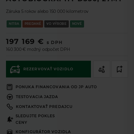
TL
Zaujala Vás táto ponuka? Pomocou
Leasingového asistenta
si môžete nezáväzne navrhnúť ponuku na mieru a v prípade
Záruka 5 rokov alebo 150 000 kilometrov
záujmu ponuku odoslať na schválenie online.
NITRA
PREDANÉ
VO VÝROBE
NOVÉ
Ak si prajete aby sme vás kontaktovali,
197 169 €
vyplňte prosím formulár.
s DPH
160 300 € možný odpočet DPH
Podnikateľ
Spotrebiteľ
REZERVOVAŤ VOZIDLO
60
mesiacov
Doba splácania
PONUKA FINANCOVANIA OD JP AUTO
50
%
Akontácia
TESTOVACIA JAZDA
Cena vozidla (s DPH 23%)
KONTAKTOVAŤ PREDAJCU
197 169€
SLEDUJTE POKLES
Akontácia
CENY
Mesačná splátka *
KONFIGURÁTOR VOZIDLA