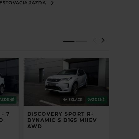
ESTOVACIA JAZDA
sačné
h
ľné
pňové
ké
u
AZDENÉ
NA SKLADE
JAZDENÉ
- 7
DISCOVERY SPORT R-
JAGUA
u v
D
DYNAMIC S D165 MHEV
DYNAM
AWD