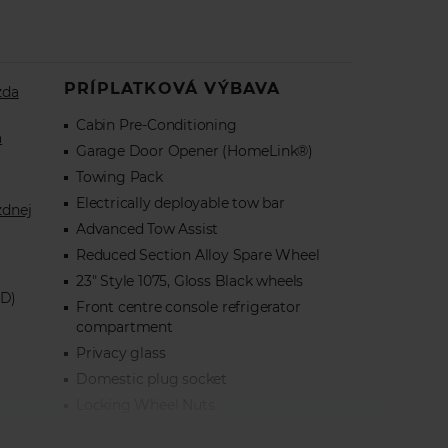
PRÍPLATKOVÁ VÝBAVA
zda
Cabin Pre-Conditioning
a
Garage Door Opener (HomeLink®)
Towing Pack
Electrically deployable tow bar
zdnej
Advanced Tow Assist
Reduced Section Alloy Spare Wheel
23" Style 1075, Gloss Black wheels
WD)
Front centre console refrigerator
compartment
Privacy glass
Domestic plug socket
Locking Wheel Nuts
Shadow Exterior Pack
y