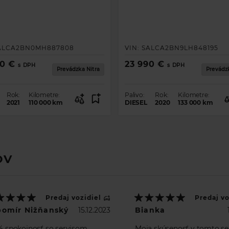
ALCA2BN0MH887808
VIN:
SALCA2BN9LH848195
90 €
23 990 €
s DPH
s DPH
Prevádzka Nitra
Prevádzk
Rok:
Kilometre:
Palivo:
Rok:
Kilometre:
2021
110 000
km
DIESEL
2020
133 000
km
OV
Predaj vozidiel
Predaj vo
bomír Nižňanský
15.12.2023
Bianka
% spokojnosť so servisom,
Moja skúsenosť v tomto se