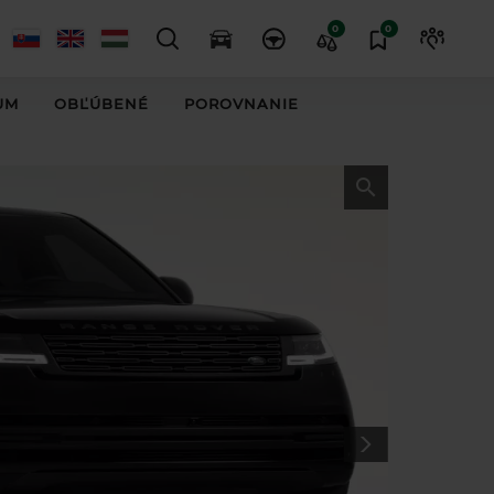
0
0
UM
OBĽÚBENÉ
POROVNANIE