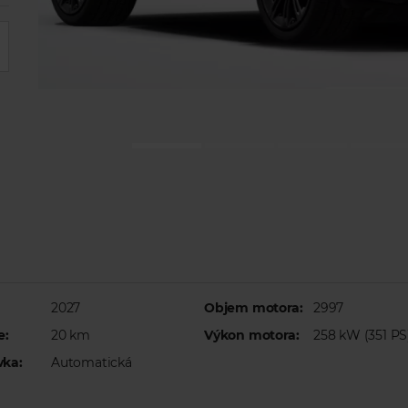
2027
Objem motora:
2997
e:
20 km
Výkon motora:
258 kW (351 PS
vka:
Automatická