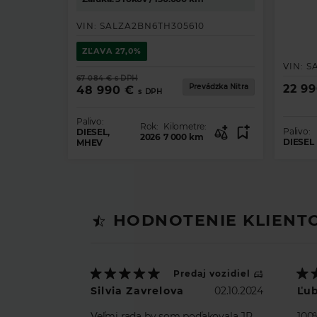
VIN:
SALZA2BN6TH305610
ZĽAVA
27,0%
VIN:
S
67 084 €
s DPH
Prevádzka Nitra
22 9
48 990 €
s DPH
Palivo:
Rok:
Kilometre:
Palivo:
DIESEL,
2026
7 000
km
DIESEL
MHEV
HODNOTENIE KLIENT
Predaj vozidiel
Silvia Zavrelova
02.10.2024
Ľu
Veľmi rada by som poďakovala JP
100