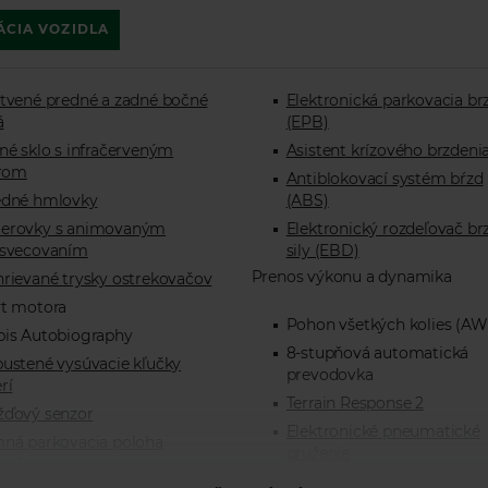
ÁCIA VOZIDLA
tvené predné a zadné bočné
Elektronická parkovacia br
á
(EPB)
né sklo s infračerveným
Asistent krízového brzdeni
trom
Antiblokovací systém bŕzd
edné hmlovky
(ABS)
erovky s animovaným
Elektronický rozdeľovač br
zsvecovaním
sily (EBD)
Prenos výkonu a dynamika
rievané trysky ostrekovačov
yt motora
Pohon všetkých kolies (A
pis Autobiography
8-stupňová automatická
ustené vysúvacie kľučky
prevodovka
rí
Terrain Response 2
žďový senzor
Elektronické pneumatické
ná parkovacia poloha
pruženie
eračov
Konfigurovateľné program