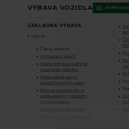
VÝBAVA VOZIDLA
KONFIGUR
ZÁKLADNÁ VÝBAVA
Vrs
skl
Interiér
Čel
fil
Čierny koberec
Pr
Vyhrievaný volant
Sm
Nastaviteľné ambientné
ro
osvetlenie interiéru
Vyh
Podsvietené spony
Kr
bezpečnostných pásov
Ná
Kovové prahové lišty s
Zap
podsvieteným nápisom
dve
Autobiography
Da
Leštené kovové pedále
Zim
Stredový tunel s lakťovou
sti
opierkou