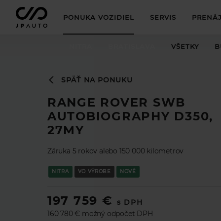
PONUKA VOZIDIEL
SERVIS
PRENÁJ
NITRA
BRATISLAVA
VŠETKY
B
SPÄŤ NA PONUKU
RANGE ROVER SWB
AUTOBIOGRAPHY D350,
27MY
Záruka 5 rokov alebo 150 000 kilometrov
NITRA
VO VÝROBE
NOVÉ
197 759 €
s DPH
160 780 € možný odpočet DPH