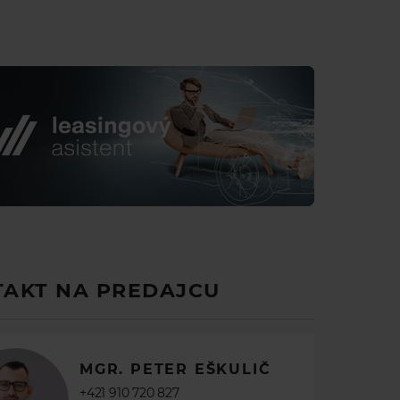
Intrusion Sensor
Natural Black Birch veneer with inlay
11.4" Rear Seat Entertainment
Ebony leather headlining
ocou
DC)
ty
yplňte prosím formulár.
ola
AKT NA PREDAJCU
m
zidla (s DPH 23%)
59€
MGR. PETER EŠKULIČ
ia
 splátka *
nia
+421 910 720 827