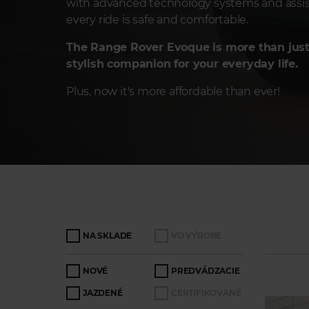
with advanced technology systems and assis
every ride is safe and comfortable.
The Range Rover Evoque is more than just 
stylish companion for your everyday life.
Plus, now it's more affordable than ever!
NA SKLADE
VO VÝROBE
NOVÉ
PREDVÁDZACIE
JAZDENÉ
CERTIFIKOVANÉ