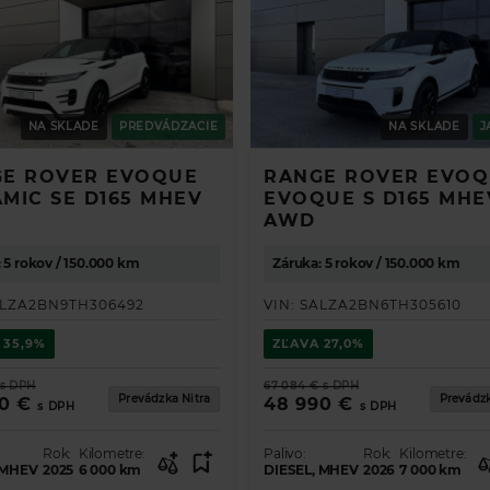
NA SKLADE
PREDVÁDZACIE
NA SKLADE
J
E ROVER EVOQUE
RANGE ROVER EVO
MIC SE D165 MHEV
EVOQUE S D165 MHE
AWD
TE PREHĽAD O PONUKE VOZIDIEL
 5 rokov / 150.000 km
Záruka: 5 rokov / 150.000 km
LZA2BN9TH306492
VIN:
SALZA2BN6TH305610
I VAŠE VOZIDLO SNOV
35,9%
ZĽAVA
27,0%
s DPH
67 084 €
s DPH
Prevádzka Nitra
Prevádzk
0 €
48 990 €
s DPH
s DPH
 Evoque
 Velar
 Sport
ort
Rok:
Kilometre:
Palivo:
Rok:
Kilometre:
 MHEV
2025
6 000
km
DIESEL, MHEV
2026
7 000
km