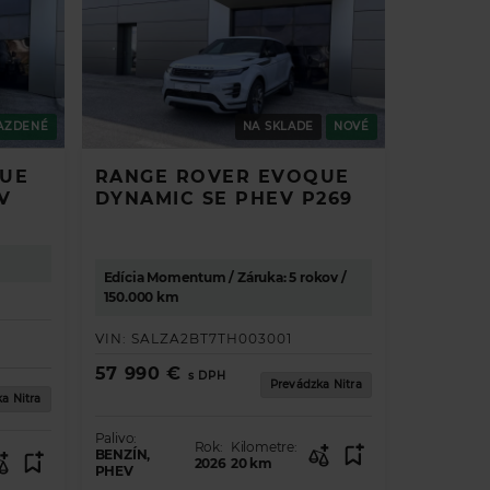
AZDENÉ
NA SKLADE
NOVÉ
QUE
RANGE ROVER EVOQUE
V
DYNAMIC SE PHEV P269
.
Edícia Momentum / Záruka: 5 rokov /
150.000 km
VIN:
SALZA2BT7TH003001
57 990 €
s DPH
Prevádzka Nitra
a Nitra
Palivo:
Rok:
Kilometre:
BENZÍN,
2026
20
km
PHEV