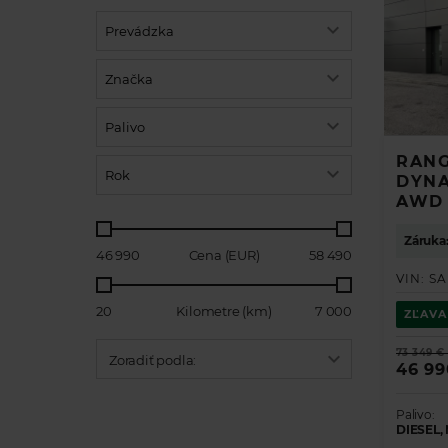
Prevádzka
Značka
Palivo
RANG
Rok
DYNA
AWD
ZÍSKAJ
Záruka:
46 990
Cena (EUR)
58 490
VIN:
SA
VYBERTE S
20
Kilometre (km)
7 000
ZĽAVA
Land Rover
73 349 €
Zoradiť podla:
46 99
Model
Range Rover
Golf
Range Rover
Range Rover
Range Rover
Defender
Discovery Sp
Discovery
E-Pace
F-Pace
Sportage
C trieda
XC60
Palivo:
Palivo
DIESEL,