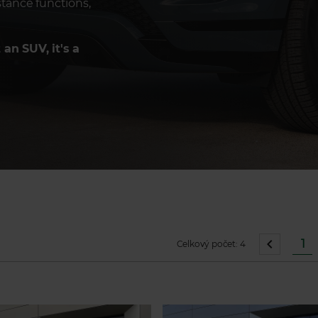
tance functions,
an SUV, it's a
1
Celkový počet:
4