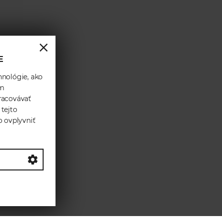
E
hnológie, ako
ám
racovávať
 tejto
o ovplyvniť