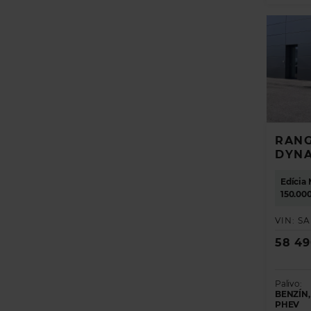
Rok
POKRAČOV
RANG
DYNA
Edícia
150.00
VIN:
SA
58 49
Palivo:
BENZÍN,
PHEV