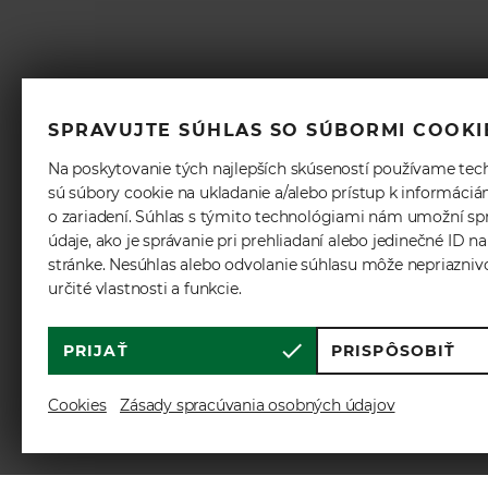
SPRAVUJTE SÚHLAS SO SÚBORMI COOKI
Na poskytovanie tých najlepších skúseností používame tec
sú súbory cookie na ukladanie a/alebo prístup k informáci
o zariadení. Súhlas s týmito technológiami nám umožní sp
údaje, ako je správanie pri prehliadaní alebo jedinečné ID na
stránke. Nesúhlas alebo odvolanie súhlasu môže nepriazniv
určité vlastnosti a funkcie.
PRIJAŤ
PRISPÔSOBIŤ
Cookies
Zásady spracúvania osobných údajov