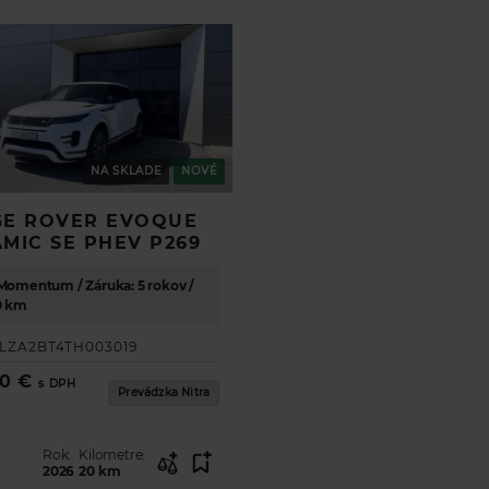
NA SKLADE
NOVÉ
AŤ
E ROVER EVOQUE
MIC SE PHEV P269
 Momentum / Záruka: 5 rokov /
0 km
LZA2BT4TH003019
0 €
s DPH
Prevádzka Nitra
Rok:
Kilometre:
2026
20
km