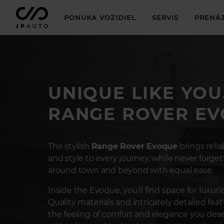
PONUKA VOZIDIEL
SERVIS
PRENÁJ
UNIQUE LIKE YOU
RANGE ROVER EV
The stylish
Range Rover Evoque
brings relia
and style to every journey, while never forgett
around town and beyond with equal ease.
Inside the Evoque, you'll find space for luxuri
Quality materials and intricately detailed feat
the feeling of comfort and elegance you des