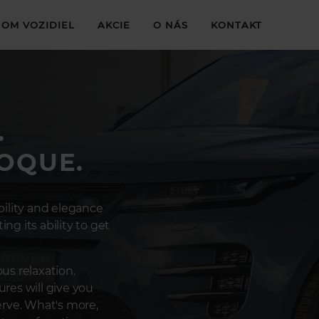
OM VOZIDIEL
AKCIE
O NÁS
KONTAKT
.
OQUE.
bility and elegance
ing its ability to get
ous relaxation.
ures will give you
erve. What's more,