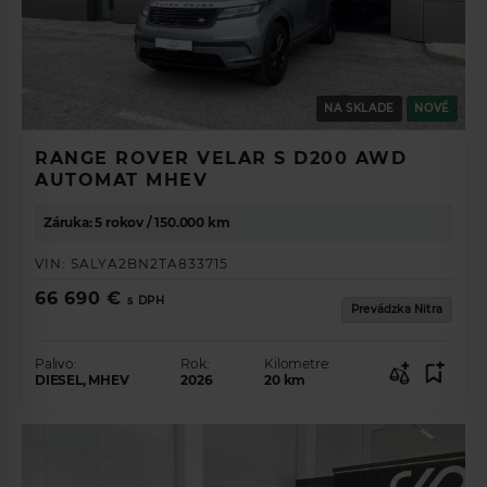
NA SKLADE
NOVÉ
RANGE ROVER VELAR S D200 AWD
AUTOMAT MHEV
Záruka: 5 rokov / 150.000 km
VIN:
SALYA2BN2TA833715
66 690 €
s DPH
Prevádzka Nitra
Palivo:
Rok:
Kilometre:
DIESEL, MHEV
2026
20
km