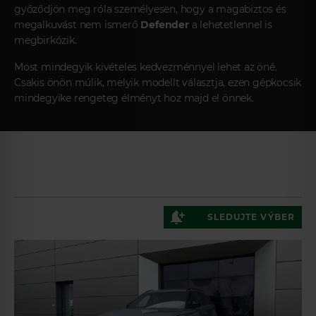
győződjön meg róla személyesen, hogy a magabiztos és
megalkuvást nem ismerő
Defender
a lehetetlennel is
megbirkózik.
Most mindegyik kivételes kedvezménnyel lehet az öné.
Csakis önön múlik, melyik modellt választja, ezen gépkocsik
mindegyike rengeteg élményt hoz majd el önnek.
SLEDUJTE VÝBER