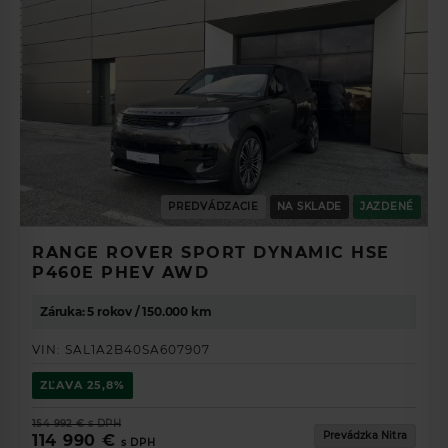
PREDVÁDZACIE
NA SKLADE
JAZDENÉ
RANGE ROVER SPORT DYNAMIC HSE
P460E PHEV AWD
Záruka: 5 rokov / 150.000 km
VIN:
SAL1A2B40SA607907
ZĽAVA
25,8%
154 992 €
s DPH
Prevádzka Nitra
114 990 €
s DPH