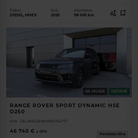
Palivo:
Rok:
Kilometre:
DIESEL, MHEV
2020
98 000
km
NA SKLADE
JAZDENÉ
RANGE ROVER SPORT DYNAMIC HSE
D250
VIN:
SALWA2BW9MA764717
46 740 €
s DPH
Prevádzka Nitra