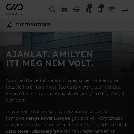
0
0
FILTER VOZIDIEL
AJÁNLAT, AMILYEN
ITT MÉG NEM VOLT.
Az új Land Roverhez vezető út még sosem volt ennyire
hozzáférhető, mint most. Szeretnénk bemutatni önnek a
verhetetlen, testre szabott ajánlatot, amilyen eddig még itt
nem volt.
Tegyen mély benyomást környezetére a stílusos és
kompakt
Range Rover Evoque
gépkocsival. Kényeztesse
magát még több kényelemmel és térrel a sokoldalú családi
Land Rover Discovery
gépkocsinak köszönhetően. És