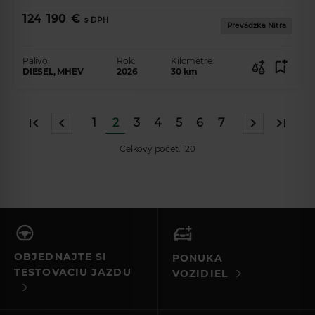
124 190 €
s DPH
Prevádzka Nitra
Palivo:
Rok:
Kilometre:
DIESEL, MHEV
2026
30
km
1
2
3
4
5
6
7
Celkový počet:
120
OBJEDNAJTE SI
PONUKA
TESTOVACIU JAZDU
VOZIDIEL