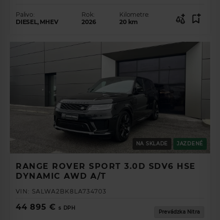
Palivo:
Rok:
Kilometre:
DIESEL, MHEV
2026
20
km
NA SKLADE
JAZDENÉ
RANGE ROVER SPORT 3.0D SDV6 HSE
DYNAMIC AWD A/T
VIN:
SALWA2BK8LA734703
44 895 €
s DPH
Prevádzka Nitra