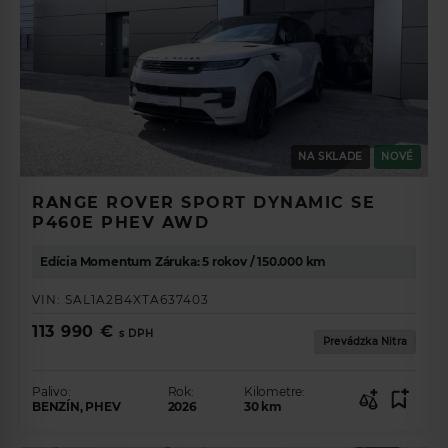
NA SKLADE
NOVÉ
RANGE ROVER SPORT DYNAMIC SE
P460E PHEV AWD
Edícia Momentum Záruka: 5 rokov / 150.000 km
VIN:
SAL1A2B4XTA637403
113 990 €
s DPH
Prevádzka Nitra
Palivo:
Rok:
Kilometre:
BENZÍN, PHEV
2026
30
km