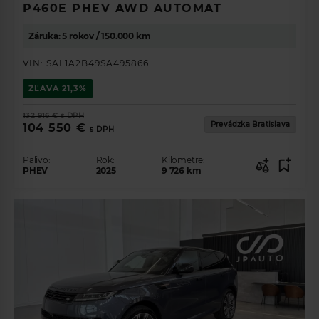
P460E PHEV AWD AUTOMAT
Rok
Záruka: 5 rokov / 150.000 km
VIN:
SAL1A2B49SA495866
ZĽAVA
21,3%
132 916 €
s DPH
Prevádzka Bratislava
104 550 €
POKRAČOVAŤ
s DPH
Palivo:
Rok:
Kilometre:
PHEV
2025
9 726
km