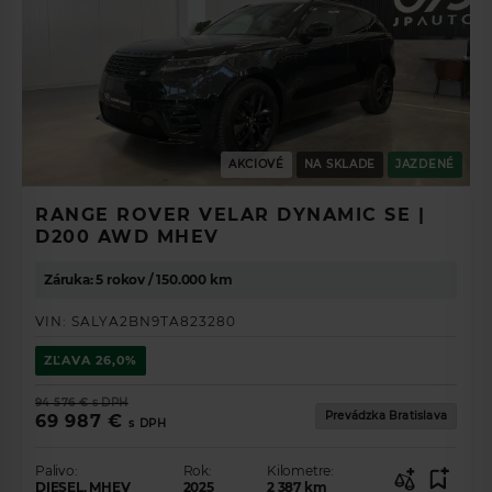
AKCIOVÉ
NA SKLADE
JAZDENÉ
RANGE ROVER VELAR DYNAMIC SE |
D200 AWD MHEV
Záruka: 5 rokov / 150.000 km
VIN:
SALYA2BN9TA823280
ZĽAVA
26,0%
94 576 €
s DPH
Prevádzka Bratislava
69 987 €
s DPH
Palivo:
Rok:
Kilometre:
DIESEL, MHEV
2025
2 387
km