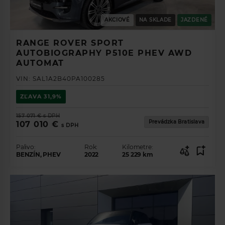
AKCIOVÉ
NA SKLADE
JAZDENÉ
RANGE ROVER SPORT
AUTOBIOGRAPHY P510E PHEV AWD
AUTOMAT
VIN:
SAL1A2B40PA100285
ZĽAVA
31,9%
157 071 €
s DPH
Prevádzka Bratislava
107 010 €
s DPH
Palivo:
Rok:
Kilometre:
BENZÍN, PHEV
2022
25 229
km