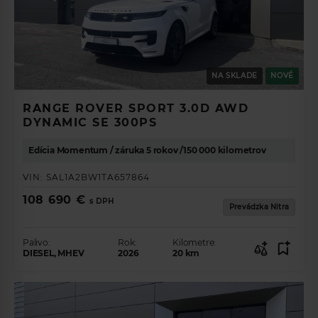
NA SKLADE
NOVÉ
RANGE ROVER SPORT 3.0D AWD
DYNAMIC SE 300PS
Edícia Momentum / záruka 5 rokov /150 000 kilometrov
VIN:
SAL1A2BW1TA657864
108 690 €
s DPH
Prevádzka Nitra
Palivo:
Rok:
Kilometre:
DIESEL, MHEV
2026
20
km