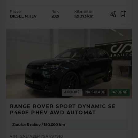
Palivo:
Rok:
Kilometre:
DIESEL, MHEV
2021
121 373
km
AKCIOVÉ
NA SKLADE
JAZDENÉ
RANGE ROVER SPORT DYNAMIC SE
P460E PHEV AWD AUTOMAT
Záruka: 5 rokov / 150.000 km
VIN:
SAL1A2B47SA497910