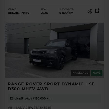
Palivo:
Rok:
Kilometre:
BENZÍN, PHEV
2026
9 000
km
NA SKLADE
NOVÉ
RANGE ROVER SPORT DYNAMIC HSE
D300 MHEV AWD
Záruka: 5 rokov / 150.000 km
VIN:
SAL1A2BW7TA645363